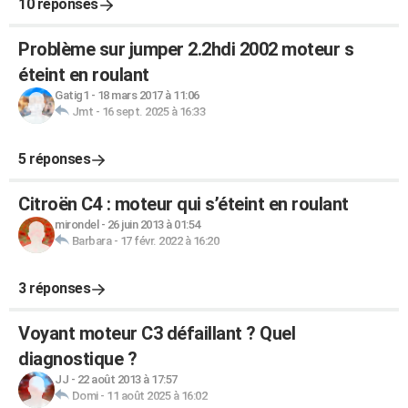
10 réponses
Problème sur jumper 2.2hdi 2002 moteur s
éteint en roulant
Gatig1
-
18 mars 2017 à 11:06
Jmt
-
16 sept. 2025 à 16:33
5 réponses
Citroën C4 : moteur qui s’éteint en roulant
mirondel
-
26 juin 2013 à 01:54
Barbara
-
17 févr. 2022 à 16:20
3 réponses
Voyant moteur C3 défaillant ? Quel
diagnostique ?
JJ
-
22 août 2013 à 17:57
Domi
-
11 août 2025 à 16:02