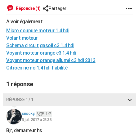
City break
Voyage de noces
Climat
Destinations
Voyage nature
Forum
+
PHOTO
Répondre (1)
Partager
GUIDES D'ACHAT
A voir également:
Micro coupure moteur 1.4 hdi
BONS PLANS
Volant moteur
CARTE DE VOEUX
Schema circuit gasoil c3 1.4 hdi
Voyant moteur orange c3 1.4 hdi
Carte Bonne année
Carte Pâques
Carte de Noël
Carte Saint-Valentin
Carte d'anniversaire
DICTIONNAIRE
Voyant moteur orange allumé c3 hdi 2013
Citroen nemo 1.4 hdi fiabilité
Biographies
Expressions
Dictionnaire
Citations
Proverbes
PROGRAMME TV
COPAINS D'AVANT
1 réponse
Se connecter
Collèges
Universités
Service militaire
S'inscrire
Lycées
Primaires
Entreprises
Avis de recherche
AVIS DE DÉCÈS
RÉPONSE 1 / 1
FORUM
snocky.
147
Lifestyle
Sport
Television
Cinema
Bricolage
Culture
Auto
Voyage
5 juil. 2017 à 23:38
Bjr, demarreur hs