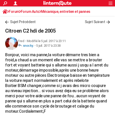
ACTUALITÉS
Forum
Forum Auto
Mécanique, entretien et pannes
Connexion
S'inscrire
Rechercher
Société
Education
Villes
Politique
Faits Divers
Monde
+
SPORT
Sujet Précédent
Sujet Suivant
Football
Cyclisme
Forum
Coupe du monde 2026
Tennis
Rugby
CULTURE
Citroen C2 hdi de 2005
TNT
Cinéma
Musique
Programme TV
Streaming
Sorties cinéma
+
FINANCE
fred
-
Modifié le 5 juil. 2017 à 23:11
snocky.
-
5 juil. 2017 à 23:38
Impôts
Immobilier
Banque
Crédit
Retraite
Epargne
Risques naturels par ville
Assurance
AUTO
Bonjour, voici ma panne,la voiture démarre tres bien a
Réserver un essai
Berlines
Forum auto
Essais
Citadines
SUV
+
HIGH-TECH
froid,a chaud a un moment elle vas se mettre a brouter
fort et voyant batterie qui s allume aussi j usqu a l arret du
Meilleur smartphone
Ordinateurs
Guide high-tech
Mobiles
Internet
Jeux vidéo
+
BRICOLAGE
moteur,démarrage impossible,après une bonne heure
moteur ou autre pièces Electronique baisse en température
Aménagement intérieur
Cuisine
Jardinage
+
Forum
Extérieur
Salle de bains
Rangement
WEEK-END
la voiture repart normalement et après rebelote
Boitier BSM changer,comme si j avais des micro coupure
Escapades
Expositions
Week-end nature
Guides de France
Patrimoine
Musées
+
LIFESTYLE
au niveau injection... si vous avez deja eu se problème alors
merci pour votre aide une panne de fou...aucun voyant de
Bien-être
Mode
+
Art de vivre
Loisirs
Modes de vie
SANTE
panne qui s allume en plus a part celui de la batterie quand
elle commence son cycle de broutage et calage du
Guide de la santé
Médicaments
+
Alimentation
Maladies
Sommeil
VOYAGE
moteur.Cordialement,F