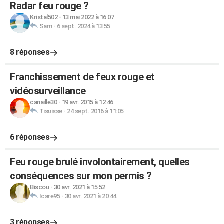
Radar feu rouge ?
Kristal502
-
13 mai 2022 à 16:07
Sam
-
6 sept. 2024 à 13:55
8 réponses
Franchissement de feux rouge et
vidéosurveillance
canaille30
-
19 avr. 2015 à 12:46
Tisuisse
-
24 sept. 2016 à 11:05
6 réponses
Feu rouge brulé involontairement, quelles
conséquences sur mon permis ?
Biscou
-
30 avr. 2021 à 15:52
Icare95
-
30 avr. 2021 à 20:44
3 réponses