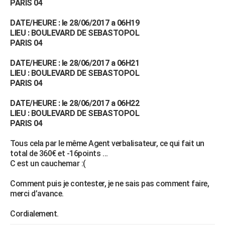
PARIS 04
City break
Voyage de noces
Climat
Destinations
Voyage nature
Forum
+
PHOTO
DATE/HEURE : le 28/06/2017 a 06H19
LIEU : BOULEVARD DE SEBASTOPOL
GUIDES D'ACHAT
PARIS 04
BONS PLANS
DATE/HEURE : le 28/06/2017 a 06H21
LIEU : BOULEVARD DE SEBASTOPOL
CARTE DE VOEUX
PARIS 04
Carte Bonne année
Carte Pâques
Carte de Noël
Carte Saint-Valentin
Carte d'anniversaire
DICTIONNAIRE
DATE/HEURE : le 28/06/2017 a 06H22
Biographies
Expressions
Dictionnaire
Citations
Proverbes
LIEU : BOULEVARD DE SEBASTOPOL
PROGRAMME TV
PARIS 04
COPAINS D'AVANT
Tous cela par le même Agent verbalisateur, ce qui fait un
Se connecter
Collèges
Universités
Service militaire
S'inscrire
Lycées
Primaires
Entreprises
Avis de recherche
total de 360€ et -16points …
AVIS DE DÉCÈS
C est un cauchemar :(
FORUM
Comment puis je contester, je ne sais pas comment faire,
Lifestyle
Sport
Television
Cinema
Bricolage
Culture
Auto
Voyage
merci d’avance.
Cordialement.