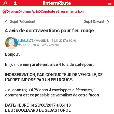
ACTUALITÉS
Forum
Forum Auto
Conduite et réglementation
Connexion
S'inscrire
Rechercher
Société
Education
Villes
Politique
Faits Divers
Monde
+
SPORT
Radars et permis
Sujet Précédent
Sujet Suivant
Football
Cyclisme
Forum
Coupe du monde 2026
Tennis
Rugby
CULTURE
4 avis de contraventions pour feu rouge
TNT
Cinéma
Musique
Programme TV
Streaming
Sorties cinéma
+
FINANCE
kellykelly75
-
Modifié le 15 juil. 2017 à 10:40
gt.55
-
18 juil. 2017 à 22:38
Impôts
Immobilier
Banque
Crédit
Retraite
Epargne
Risques naturels par ville
Assurance
AUTO
Bonjour,
Réserver un essai
Berlines
Forum auto
Essais
Citadines
SUV
+
HIGH-TECH
En juin dernier j ai été verbalisé 4 fois de suite pour :
Meilleur smartphone
Ordinateurs
Guide high-tech
Mobiles
Internet
Jeux vidéo
+
BRICOLAGE
INOBSERVATION, PAR CONDUCTEUR DE VEHICULE, DE
Aménagement intérieur
Cuisine
Jardinage
+
Forum
Extérieur
Salle de bains
Rangement
WEEK-END
L’ARRET IMPOSE PAR UN FEU ROUGE.
Escapades
Expositions
Week-end nature
Guides de France
Patrimoine
Musées
+
LIFESTYLE
J ai donc reçu 4 PV dans 4 enveloppes différentes,
comment est ce possible de verbaliser de cette facon ...
Bien-être
Mode
+
Art de vivre
Loisirs
Modes de vie
SANTE
DATE/HEURE : le 28/06/2017 a 06H18
Guide de la santé
Médicaments
+
Alimentation
Maladies
Sommeil
VOYAGE
LIEU : BOULEVARD DE SEBASTOPOL