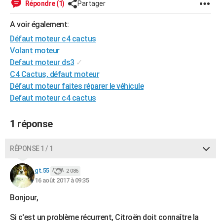
Répondre (1)
Partager
City break
Voyage de noces
Climat
Destinations
Voyage nature
Forum
+
PHOTO
A voir également:
GUIDES D'ACHAT
Défaut moteur c4 cactus
Volant moteur
BONS PLANS
Defaut moteur ds3
✓
CARTE DE VOEUX
C4 Cactus, défaut moteur
Défaut moteur faites réparer le véhicule
Carte Bonne année
Carte Pâques
Carte de Noël
Carte Saint-Valentin
Carte d'anniversaire
DICTIONNAIRE
Defaut moteur c4 cactus
Biographies
Expressions
Dictionnaire
Citations
Proverbes
PROGRAMME TV
1 réponse
COPAINS D'AVANT
RÉPONSE 1 / 1
Se connecter
Collèges
Universités
Service militaire
S'inscrire
Lycées
Primaires
Entreprises
Avis de recherche
AVIS DE DÉCÈS
gt.55
2 086
FORUM
16 août 2017 à 09:35
Lifestyle
Sport
Television
Cinema
Bricolage
Culture
Auto
Voyage
Bonjour,
Si c'est un problème récurrent, Citroën doit connaître la