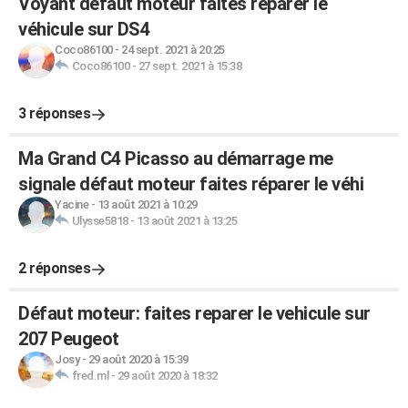
Voyant défaut moteur faites réparer le
véhicule sur DS4
Coco86100
-
24 sept. 2021 à 20:25
Coco86100
-
27 sept. 2021 à 15:38
3 réponses
Ma Grand C4 Picasso au démarrage me
signale défaut moteur faites réparer le véhi
Yacine
-
13 août 2021 à 10:29
Ulysse5818
-
13 août 2021 à 13:25
2 réponses
Défaut moteur: faites reparer le vehicule sur
207 Peugeot
Josy
-
29 août 2020 à 15:39
fred.ml
-
29 août 2020 à 18:32