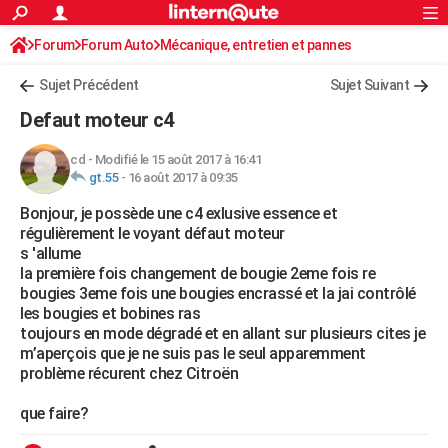
ACTUALITÉS
Forum
Forum Auto
Mécanique, entretien et pannes
Connexion
S'inscrire
Rechercher
Société
Education
Villes
Politique
Faits Divers
Monde
+
SPORT
Sujet Précédent
Sujet Suivant
Football
Cyclisme
Forum
Coupe du monde 2026
Tennis
Rugby
CULTURE
Defaut moteur c4
TNT
Cinéma
Musique
Programme TV
Streaming
Sorties cinéma
+
FINANCE
cd
-
Modifié le 15 août 2017 à 16:41
gt.55
-
16 août 2017 à 09:35
Impôts
Immobilier
Banque
Crédit
Retraite
Epargne
Risques naturels par ville
Assurance
AUTO
Bonjour, je possède une c4 exlusive essence et
Réserver un essai
Berlines
Forum auto
Essais
Citadines
SUV
+
HIGH-TECH
régulièrement le voyant défaut moteur
s 'allume
Meilleur smartphone
Ordinateurs
Guide high-tech
Mobiles
Internet
Jeux vidéo
+
BRICOLAGE
la première fois changement de bougie 2eme fois re
bougies 3eme fois une bougies encrassé et la jai contrôlé
Aménagement intérieur
Cuisine
Jardinage
+
Forum
Extérieur
Salle de bains
Rangement
WEEK-END
les bougies et bobines ras
toujours en mode dégradé et en allant sur plusieurs cites je
Escapades
Expositions
Week-end nature
Guides de France
Patrimoine
Musées
+
LIFESTYLE
m’aperçois que je ne suis pas le seul apparemment
problème récurent chez Citroën
Bien-être
Mode
+
Art de vivre
Loisirs
Modes de vie
SANTE
que faire?
Guide de la santé
Médicaments
+
Alimentation
Maladies
Sommeil
VOYAGE