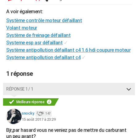
City break
Voyage de noces
Climat
Destinations
Voyage nature
Forum
+
PHOTO
A voir également:
GUIDES D'ACHAT
Système contrôle moteur défaillant
Volant moteur
BONS PLANS
Système de freinage défaillant
Systeme esp asr défaillant
✓
CARTE DE VOEUX
Système antipollution défaillant c4 1.6 hdi coupure moteur
Carte Bonne année
Carte Pâques
Carte de Noël
Carte Saint-Valentin
Carte d'anniversaire
Systeme antipollution defaillant c4
✓
DICTIONNAIRE
Biographies
Expressions
Dictionnaire
Citations
Proverbes
PROGRAMME TV
1 réponse
COPAINS D'AVANT
RÉPONSE 1 / 1
Se connecter
Collèges
Universités
Service militaire
S'inscrire
Lycées
Primaires
Entreprises
Avis de recherche
AVIS DE DÉCÈS
Meilleure réponse
FORUM
snocky.
147
Lifestyle
Sport
Television
Cinema
Bricolage
Culture
Auto
Voyage
15 août 2017 à 23:29
Bjr,par hasard vous ne veniez pas de mettre du carburant
un peu avant?