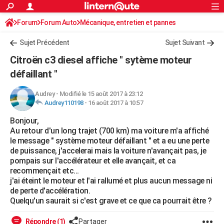
ACTUALITÉS
Forum
Forum Auto
Mécanique, entretien et pannes
Connexion
S'inscrire
Rechercher
Société
Education
Villes
Politique
Faits Divers
Monde
+
SPORT
Sujet Précédent
Sujet Suivant
Football
Cyclisme
Forum
Coupe du monde 2026
Tennis
Rugby
CULTURE
Citroën c3 diesel affiche " sytème moteur
TNT
Cinéma
Musique
Programme TV
Streaming
Sorties cinéma
+
défaillant "
FINANCE
Impôts
Immobilier
Banque
Crédit
Retraite
Epargne
Risques naturels par ville
Assurance
AUTO
Audrey
-
Modifié le 15 août 2017 à 23:12
Audrey110198
-
16 août 2017 à 10:57
Réserver un essai
Berlines
Forum auto
Essais
Citadines
SUV
+
HIGH-TECH
Bonjour,
Au retour d'un long trajet (700 km) ma voiture m'a affiché
Meilleur smartphone
Ordinateurs
Guide high-tech
Mobiles
Internet
Jeux vidéo
+
BRICOLAGE
le message " système moteur défaillant " et a eu une perte
de puissance, j'accelerai mais la voiture n'avançait pas, je
Aménagement intérieur
Cuisine
Jardinage
+
Forum
Extérieur
Salle de bains
Rangement
WEEK-END
pompais sur l'accélérateur et elle avançait, et ca
recommençait etc...
Escapades
Expositions
Week-end nature
Guides de France
Patrimoine
Musées
+
LIFESTYLE
j'ai éteint le moteur et l'ai rallumé et plus aucun message ni
de perte d'accélération.
Bien-être
Mode
+
Art de vivre
Loisirs
Modes de vie
SANTE
Quelqu'un saurait si c'est grave et ce que ca pourrait être ?
Guide de la santé
Médicaments
+
Alimentation
Maladies
Sommeil
VOYAGE
Répondre (1)
Partager