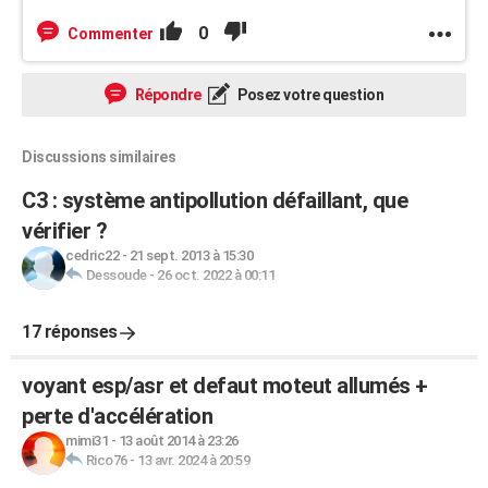
0
Commenter
Répondre
Posez votre question
Discussions similaires
C3 : système antipollution défaillant, que
vérifier ?
cedric22
-
21 sept. 2013 à 15:30
Dessoude
-
26 oct. 2022 à 00:11
17 réponses
voyant esp/asr et defaut moteut allumés +
perte d'accélération
mimi31
-
13 août 2014 à 23:26
Rico76
-
13 avr. 2024 à 20:59