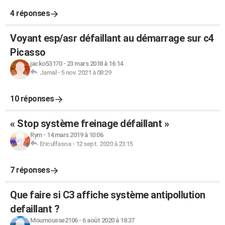
4 réponses
Voyant esp/asr défaillant au démarrage sur c4
Picasso
jacko53170
-
23 mars 2018 à 16:14
Jamal
-
5 nov. 2021 à 08:29
10 réponses
« Stop système freinage défaillant »
Rym
-
14 mars 2019 à 10:06
Ericulfasoa
-
12 sept. 2020 à 23:15
7 réponses
Que faire si C3 affiche système antipollution
defaillant ?
Moumousse2106
-
6 août 2020 à 18:37