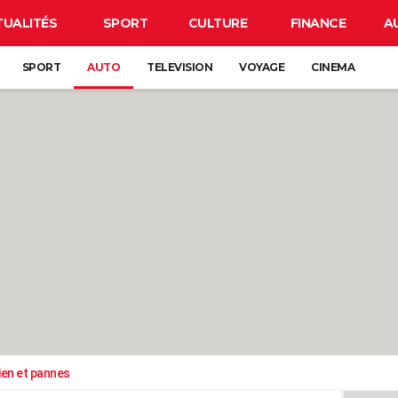
TUALITÉS
SPORT
CULTURE
FINANCE
A
SPORT
AUTO
TELEVISION
VOYAGE
CINEMA
ien et pannes