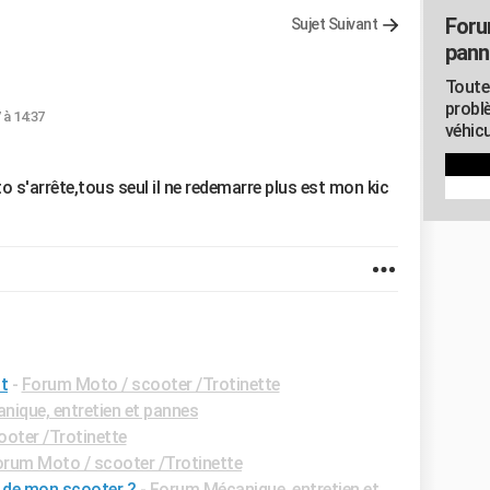
Foru
Sujet Suivant
pann
Toute
probl
 à 14:37
véhicu
o s'arrête,tous seul il ne redemarre plus est mon kic
t
-
Forum Moto / scooter /Trotinette
ique, entretien et pannes
oter /Trotinette
rum Moto / scooter /Trotinette
e de mon scooter ?
-
Forum Mécanique, entretien et