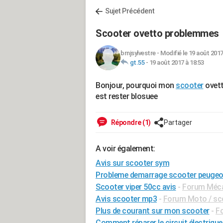
Sujet Précédent
Scooter ovetto problemmes
brnjsylvestre
-
Modifié le 19 août 2017
gt.55
-
19 août 2017 à 18:53
Bonjour, pourquoi mon
scooter
ovett
est rester blosuee
Répondre (1)
Partager
A voir également:
Avis sur scooter sym
Probleme demarrage scooter peugeo
Scooter viper 50cc avis
-
Forum Mécan
Avis scooter mp3
-
Forum Moto / sco
Plus de courant sur mon scooter
-
Fo
Comment réparer le circuit électriqu