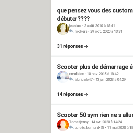
que pensez vous des custom
débuter????
jean luc
-
2 août 2010 à 18:41
rockers
-
29 oct. 2020 à 13:31
31 réponses
Scooter plus de démarrage élé
xmaliziax
-
10 nov. 2015 à 18:42
labricole47
-
13 juin 2023 à 04:29
14 réponses
Scooter 50 sym rien ne s all
Tometjenny
-
14 avr. 2020 à 14:24
aurelie.bernard-75
-
11 mai 2020 à 15