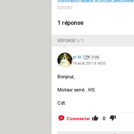
pannes
1 réponse
RÉPONSE 1 / 1
gt.55
2 086
19 août 2017 à 18:53
Bonjour,
Moteur serré... HS
Cdt.
0
Commenter