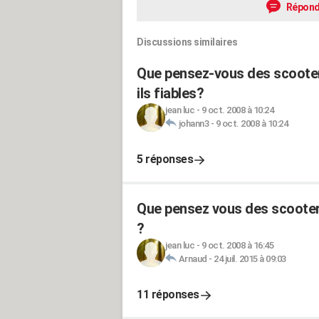
Répond
Discussions similaires
Que pensez-vous des scoote
ils fiables?
jean luc
-
9 oct. 2008 à 10:24
johann3
-
9 oct. 2008 à 10:24
5 réponses
Que pensez vous des scooter
?
jean luc
-
9 oct. 2008 à 16:45
Arnaud
-
24 juil. 2015 à 09:03
11 réponses