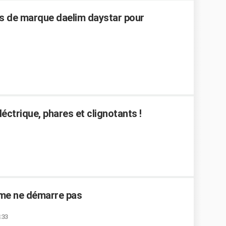
s de marque daelim daystar pour
ctrique, phares et clignotants !
ume ne démarre pas
:33