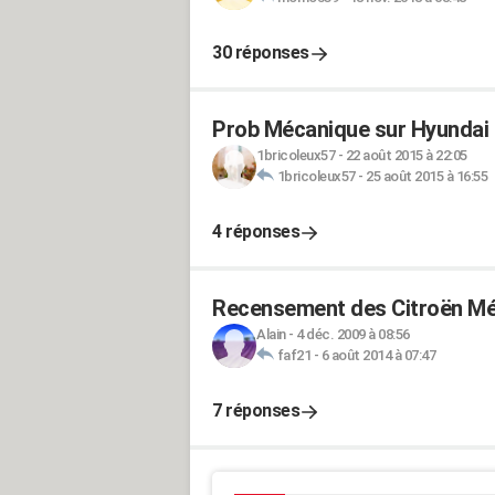
30 réponses
Prob Mécanique sur Hyundai i
1bricoleux57
-
22 août 2015 à 22:05
1bricoleux57
-
25 août 2015 à 16:55
4 réponses
Recensement des Citroën Mé
Alain
-
4 déc. 2009 à 08:56
faf21
-
6 août 2014 à 07:47
7 réponses