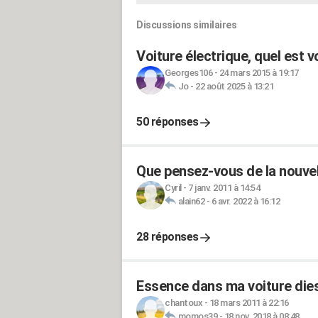
Discussions similaires
Voiture électrique, quel est v
Georges106
-
24 mars 2015 à 19:17
Jo
-
22 août 2025 à 13:21
50 réponses
Que pensez-vous de la nouvel
Cyril
-
7 janv. 2011 à 14:54
alain62
-
6 avr. 2022 à 16:12
28 réponses
Essence dans ma voiture diese
chantoux
-
18 mars 2011 à 22:16
momos39
-
18 nov. 2018 à 08:48