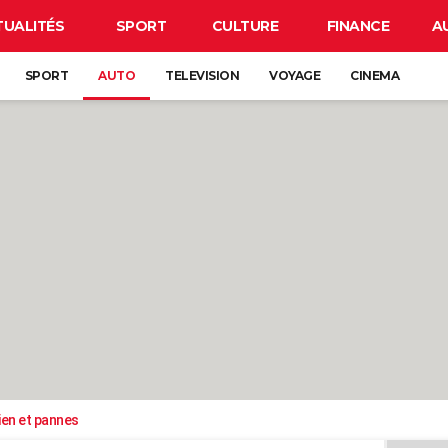
TUALITÉS
SPORT
CULTURE
FINANCE
A
SPORT
AUTO
TELEVISION
VOYAGE
CINEMA
ien et pannes