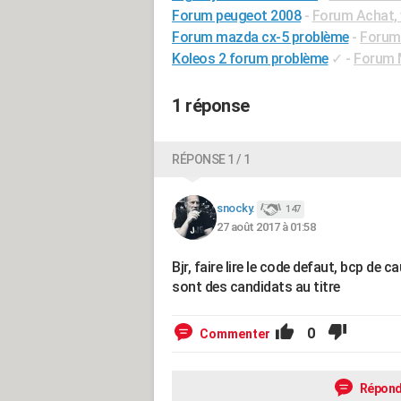
Forum peugeot 2008
-
Forum Achat, 
Forum mazda cx-5 problème
-
Forum 
Koleos 2 forum problème
✓
-
Forum M
1 réponse
RÉPONSE 1 / 1
snocky.
147
27 août 2017 à 01:58
Bjr, faire lire le code defaut, bcp de
sont des candidats au titre
0
Commenter
Répond