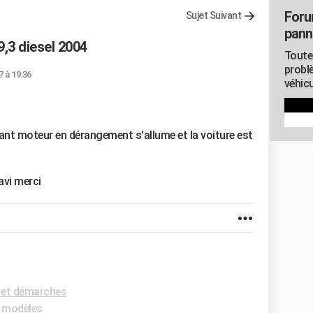
Foru
Sujet Suivant
pann
9,3 diesel 2004
Toute
probl
7 à 19:36
véhicu
yant moteur en dérangement s'allume et la voiture est
avi merci
 et démarches
s modèles