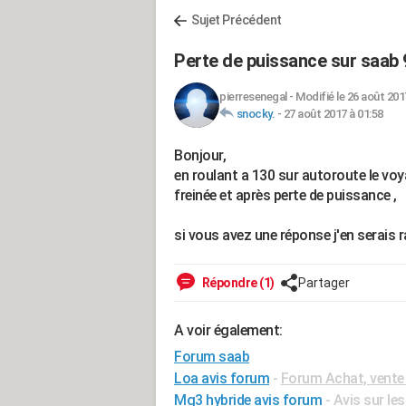
Sujet Précédent
Perte de puissance sur saab 
pierresenegal
-
Modifié le 26 août 201
snocky.
-
27 août 2017 à 01:58
Bonjour,
en roulant a 130 sur autoroute le vo
freinée et après perte de puissance ,
si vous avez une réponse j'en serais r
Répondre (1)
Partager
A voir également:
Forum saab
Loa avis forum
-
Forum Achat, vente
Mg3 hybride avis forum
-
Avis sur le