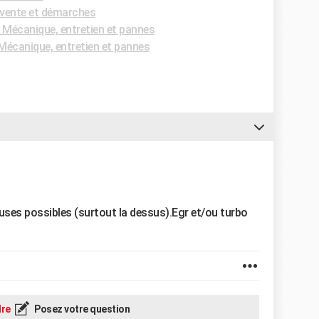
vente et démarches
Mécanique, entretien et pannes
écanique, entretien et pannes
 causes possibles (surtout la dessus).Egr et/ou turbo
re
Posez votre question