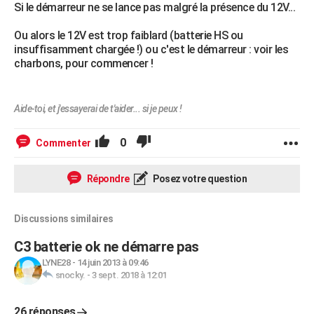
Si le démarreur ne se lance pas malgré la présence du 12V...
Ou alors le 12V est trop faiblard (batterie HS ou
insuffisamment chargée !) ou c'est le démarreur : voir les
charbons, pour commencer !
Aide-toi, et j'essayerai de t'aider... si je peux !
0
Commenter
Répondre
Posez votre question
Discussions similaires
C3 batterie ok ne démarre pas
LYNE28
-
14 juin 2013 à 09:46
snocky.
-
3 sept. 2018 à 12:01
26 réponses