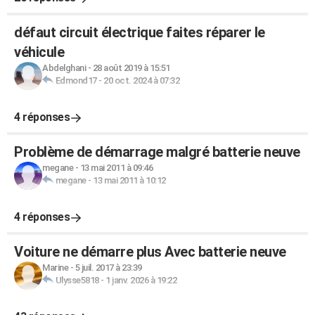
défaut circuit électrique faites réparer le
véhicule
Abdelghani
-
28 août 2019 à 15:51
Edmond17
-
20 oct. 2024 à 07:32
4 réponses
Problème de démarrage malgré batterie neuve
megane
-
13 mai 2011 à 09:46
megane
-
13 mai 2011 à 10:12
4 réponses
Voiture ne démarre plus Avec batterie neuve
Marine
-
5 juil. 2017 à 23:39
Ulysse5818
-
1 janv. 2026 à 19:22