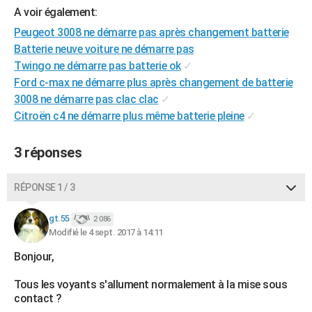
A voir également:
City break
Voyage de noces
Climat
Destinations
Voyage nature
Forum
+
PHOTO
Peugeot 3008 ne démarre pas après changement batterie
GUIDES D'ACHAT
Batterie neuve voiture ne démarre pas
Twingo ne démarre pas batterie ok
✓
BONS PLANS
Ford c-max ne démarre plus après changement de batterie
3008 ne démarre pas clac clac
✓
CARTE DE VOEUX
Citroën c4 ne démarre plus même batterie pleine
✓
Carte Bonne année
Carte Pâques
Carte de Noël
Carte Saint-Valentin
Carte d'anniversaire
DICTIONNAIRE
3 réponses
Biographies
Expressions
Dictionnaire
Citations
Proverbes
PROGRAMME TV
COPAINS D'AVANT
RÉPONSE 1 / 3
Se connecter
Collèges
Universités
Service militaire
S'inscrire
Lycées
Primaires
Entreprises
Avis de recherche
AVIS DE DÉCÈS
gt.55
2 086
Modifié le 4 sept. 2017 à 14:11
FORUM
Bonjour,
Lifestyle
Sport
Television
Cinema
Bricolage
Culture
Auto
Voyage
Tous les voyants s'allument normalement à la mise sous
contact ?