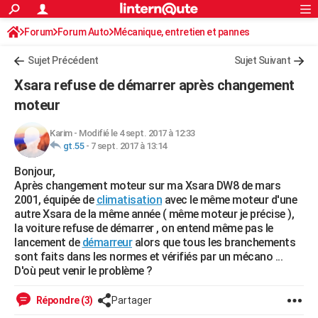
ACTUALITÉS
Forum
Forum Auto
Mécanique, entretien et pannes
Connexion
S'inscrire
Rechercher
Société
Education
Villes
Politique
Faits Divers
Monde
+
SPORT
Sujet Précédent
Sujet Suivant
Football
Cyclisme
Forum
Coupe du monde 2026
Tennis
Rugby
CULTURE
Xsara refuse de démarrer après changement
TNT
Cinéma
Musique
Programme TV
Streaming
Sorties cinéma
+
moteur
FINANCE
Impôts
Immobilier
Banque
Crédit
Retraite
Epargne
Risques naturels par ville
Assurance
AUTO
Karim
-
Modifié le 4 sept. 2017 à 12:33
gt.55
-
7 sept. 2017 à 13:14
Réserver un essai
Berlines
Forum auto
Essais
Citadines
SUV
+
HIGH-TECH
Bonjour,
Après changement moteur sur ma Xsara DW8 de mars
Meilleur smartphone
Ordinateurs
Guide high-tech
Mobiles
Internet
Jeux vidéo
+
BRICOLAGE
2001, équipée de
climatisation
avec le même moteur d'une
autre Xsara de la même année ( même moteur je précise ),
Aménagement intérieur
Cuisine
Jardinage
+
Forum
Extérieur
Salle de bains
Rangement
WEEK-END
la voiture refuse de démarrer , on entend même pas le
lancement de
démarreur
alors que tous les branchements
Escapades
Expositions
Week-end nature
Guides de France
Patrimoine
Musées
+
LIFESTYLE
sont faits dans les normes et vérifiés par un mécano ...
D'où peut venir le problème ?
Bien-être
Mode
+
Art de vivre
Loisirs
Modes de vie
SANTE
Répondre (3)
Partager
Guide de la santé
Médicaments
+
Alimentation
Maladies
Sommeil
VOYAGE