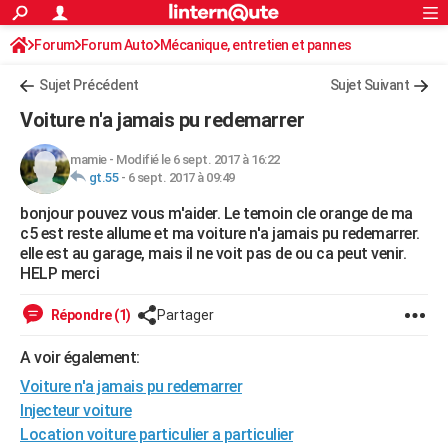
ACTUALITÉS
Forum
Forum Auto
Mécanique, entretien et pannes
Connexion
S'inscrire
Rechercher
Société
Education
Villes
Politique
Faits Divers
Monde
+
SPORT
Sujet Précédent
Sujet Suivant
Football
Cyclisme
Forum
Coupe du monde 2026
Tennis
Rugby
CULTURE
Voiture n'a jamais pu redemarrer
TNT
Cinéma
Musique
Programme TV
Streaming
Sorties cinéma
+
FINANCE
mamie
-
Modifié le 6 sept. 2017 à 16:22
gt.55
-
6 sept. 2017 à 09:49
Impôts
Immobilier
Banque
Crédit
Retraite
Epargne
Risques naturels par ville
Assurance
AUTO
bonjour pouvez vous m'aider. Le temoin cle orange de ma
Réserver un essai
Berlines
Forum auto
Essais
Citadines
SUV
+
HIGH-TECH
c5 est reste allume et ma voiture n'a jamais pu redemarrer.
elle est au garage, mais il ne voit pas de ou ca peut venir.
Meilleur smartphone
Ordinateurs
Guide high-tech
Mobiles
Internet
Jeux vidéo
+
BRICOLAGE
HELP merci
Aménagement intérieur
Cuisine
Jardinage
+
Forum
Extérieur
Salle de bains
Rangement
WEEK-END
Répondre (1)
Partager
Escapades
Expositions
Week-end nature
Guides de France
Patrimoine
Musées
+
LIFESTYLE
A voir également:
Voiture n'a jamais pu redemarrer
Bien-être
Mode
+
Art de vivre
Loisirs
Modes de vie
SANTE
Injecteur voiture
Guide de la santé
Médicaments
+
Alimentation
Maladies
Sommeil
VOYAGE
Location voiture particulier a particulier