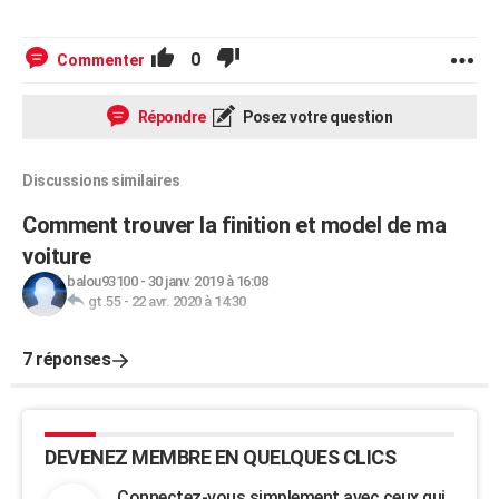
0
Commenter
Répondre
Posez votre question
Discussions similaires
Comment trouver la finition et model de ma
voiture
balou93100
-
30 janv. 2019 à 16:08
gt.55
-
22 avr. 2020 à 14:30
7 réponses
DEVENEZ MEMBRE EN QUELQUES CLICS
Connectez-vous simplement avec ceux qui