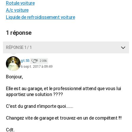
Rotule voiture
City break
Voyage de noces
Climat
Destinations
Voyage nature
Forum
+
PHOTO
A/c voiture
Liquide de refroidissement voiture
GUIDES D'ACHAT
BONS PLANS
1 réponse
CARTE DE VOEUX
RÉPONSE 1 / 1
Carte Bonne année
Carte Pâques
Carte de Noël
Carte Saint-Valentin
Carte d'anniversaire
DICTIONNAIRE
gt.55
2 086
Biographies
Expressions
Dictionnaire
Citations
Proverbes
6 sept. 2017 à 09:49
PROGRAMME TV
Bonjour,
COPAINS D'AVANT
Elle est au garage, et le professionnel attend que vous lui
Se connecter
Collèges
Universités
Service militaire
S'inscrire
Lycées
Primaires
Entreprises
Avis de recherche
AVIS DE DÉCÈS
apportiez une solution ????
FORUM
C'est du grand n'importe quoi.......
Lifestyle
Sport
Television
Cinema
Bricolage
Culture
Auto
Voyage
Changez vite de garage et trouvez-en un de compétent !!!
Cdt.