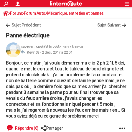
ACTUALITÉS
Forum
Forum Auto
Mécanique, entretien et pannes
Connexion
S'inscrire
Rechercher
Société
Education
Villes
Politique
Faits Divers
Monde
+
SPORT
Sujet Précédent
Sujet Suivant
Football
Cyclisme
Forum
Coupe du monde 2026
Tennis
Rugby
CULTURE
Panne électrique
TNT
Cinéma
Musique
Programme TV
Streaming
Sorties cinéma
+
FINANCE
Kevin68
-
Modifié le 2 déc. 2017 à 13:58
Kevin68 -
2 déc. 2017 à 22:04
Impôts
Immobilier
Banque
Crédit
Retraite
Epargne
Risques naturels par ville
Assurance
AUTO
Bonjour, ce matin j'ai voulu démarrer ma clio 2 ph 2 1L5 dci,
Réserver un essai
Berlines
Forum auto
Essais
Citadines
SUV
+
HIGH-TECH
quand je met le contact tout le tableau de bord clignote et
jentend clak clak clak .. j'ai un problème de faux contact et
Meilleur smartphone
Ordinateurs
Guide high-tech
Mobiles
Internet
Jeux vidéo
+
BRICOLAGE
non de batterie comme souvznt certain le pense mais je ne
sais pas où , la dernière fois que sa m'es arriver j'ai chercher
Aménagement intérieur
Cuisine
Jardinage
+
Forum
Extérieur
Salle de bains
Rangement
WEEK-END
pendant 3 semaine la panne pour au final trouver que sa
venais du feux arrière droite , j'avais changer les
Escapades
Expositions
Week-end nature
Guides de France
Patrimoine
Musées
+
LIFESTYLE
connecteur et sa fonctionnais niquel pendant 5 mois ,
mais la j'ai regarder à nouveau les feux arrière mais rien .. Si
Bien-être
Mode
+
Art de vivre
Loisirs
Modes de vie
SANTE
vous aviez déjà eu ce genre de problème merci
Guide de la santé
Médicaments
+
Alimentation
Maladies
Sommeil
VOYAGE
Répondre (8)
Partager