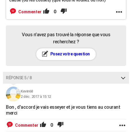
cause (ou les cosses) (que vous le vouliez ou non)
0
Commenter
Vous n’avez pas trouvé la réponse que vous
recherchez ?
Posez votre question
RÉPONSE 5 / 8
Kevin68
2 déc. 2017 à 15:12
Bon , d'accord je vais esseyer et je vous tiens au courant
merci
0
Commenter