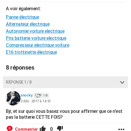
City break
Voyage de noces
Climat
Destinations
Voyage nature
Forum
+
PHOTO
A voir également:
Panne électrique
GUIDES D'ACHAT
Alternateur électrique
BONS PLANS
Autonomie voiture electrique
Prix batterie voiture electrique
CARTE DE VOEUX
Compresseur electrique voiture
E16 trottinette électrique
Carte Bonne année
Carte Pâques
Carte de Noël
Carte Saint-Valentin
Carte d'anniversaire
DICTIONNAIRE
Biographies
Expressions
Dictionnaire
Citations
Proverbes
PROGRAMME TV
8 réponses
COPAINS D'AVANT
RÉPONSE 1 / 8
Se connecter
Collèges
Universités
Service militaire
S'inscrire
Lycées
Primaires
Entreprises
Avis de recherche
AVIS DE DÉCÈS
snocky.
143
2 déc. 2017 à 14:15
FORUM
Bjr, et sur quoi vous basez vous pour affirmer que ce n'est
Lifestyle
Sport
Television
Cinema
Bricolage
Culture
Auto
Voyage
pas la batterie CETTE FOIS?
0
Commenter