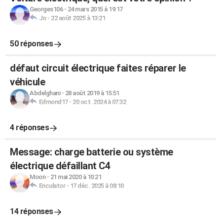
Georges106
-
24 mars 2015 à 19:17
Jo
-
22 août 2025 à 13:21
50 réponses
défaut circuit électrique faites réparer le
véhicule
Abdelghani
-
28 août 2019 à 15:51
Edmond17
-
20 oct. 2024 à 07:32
4 réponses
Message: charge batterie ou système
électrique défaillant C4
Moon
-
21 mai 2020 à 10:21
Enculator
-
17 déc. 2025 à 08:10
14 réponses