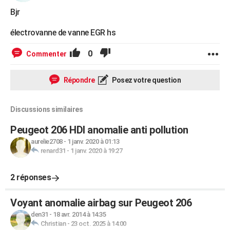
Bjr
électrovanne de vanne EGR hs
0
Commenter
Répondre
Posez votre question
Discussions similaires
Peugeot 206 HDI anomalie anti pollution
aurelie2708
-
1 janv. 2020 à 01:13
renard31
-
1 janv. 2020 à 19:27
2 réponses
Voyant anomalie airbag sur Peugeot 206
den31
-
18 avr. 2014 à 14:35
Christian
-
23 oct. 2025 à 14:00