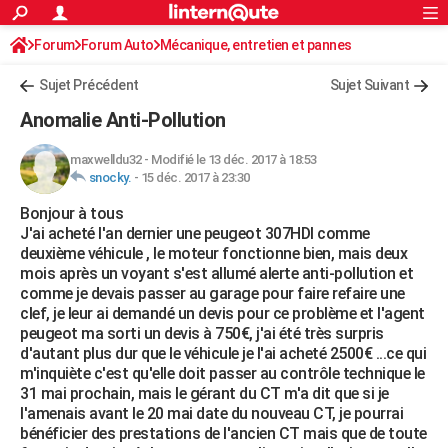
ACTUALITÉS
Forum
Forum Auto
Mécanique, entretien et pannes
Connexion
S'inscrire
Rechercher
Société
Education
Villes
Politique
Faits Divers
Monde
+
SPORT
Sujet Précédent
Sujet Suivant
Football
Cyclisme
Forum
Coupe du monde 2026
Tennis
Rugby
CULTURE
Anomalie Anti-Pollution
TNT
Cinéma
Musique
Programme TV
Streaming
Sorties cinéma
+
FINANCE
maxwelldu32
-
Modifié le 13 déc. 2017 à 18:53
snocky.
-
15 déc. 2017 à 23:30
Impôts
Immobilier
Banque
Crédit
Retraite
Epargne
Risques naturels par ville
Assurance
AUTO
Bonjour à tous
Réserver un essai
Berlines
Forum auto
Essais
Citadines
SUV
+
HIGH-TECH
J'ai acheté l'an dernier une peugeot 307HDI comme
deuxième véhicule , le moteur fonctionne bien, mais deux
Meilleur smartphone
Ordinateurs
Guide high-tech
Mobiles
Internet
Jeux vidéo
+
BRICOLAGE
mois après un voyant s'est allumé alerte anti-pollution et
comme je devais passer au garage pour faire refaire une
Aménagement intérieur
Cuisine
Jardinage
+
Forum
Extérieur
Salle de bains
Rangement
WEEK-END
clef, je leur ai demandé un devis pour ce problème et l'agent
peugeot ma sorti un devis à 750€, j'ai été très surpris
Escapades
Expositions
Week-end nature
Guides de France
Patrimoine
Musées
+
LIFESTYLE
d'autant plus dur que le véhicule je l'ai acheté 2500€ ...ce qui
m'inquiète c'est qu'elle doit passer au contrôle technique le
Bien-être
Mode
+
Art de vivre
Loisirs
Modes de vie
SANTE
31 mai prochain, mais le gérant du CT m'a dit que si je
l'amenais avant le 20 mai date du nouveau CT, je pourrai
Guide de la santé
Médicaments
+
Alimentation
Maladies
Sommeil
VOYAGE
bénéficier des prestations de l'ancien CT mais que de toute