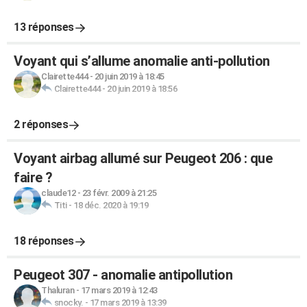
13 réponses
Voyant qui s’allume anomalie anti-pollution
Clairette444
-
20 juin 2019 à 18:45
Clairette444
-
20 juin 2019 à 18:56
2 réponses
Voyant airbag allumé sur Peugeot 206 : que
faire ?
claude12
-
23 févr. 2009 à 21:25
Titi
-
18 déc. 2020 à 19:19
18 réponses
Peugeot 307 - anomalie antipollution
Thaluran
-
17 mars 2019 à 12:43
snocky.
-
17 mars 2019 à 13:39