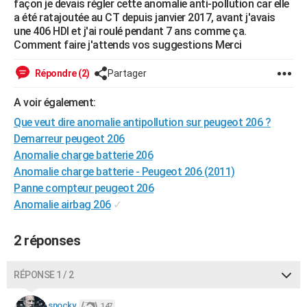
façon je devais régler cette anomalie anti-pollution car elle
City break
Voyage de noces
Climat
Destinations
Voyage nature
Forum
+
a été ratajoutée au CT depuis janvier 2017, avant j'avais
PHOTO
une 406 HDI et j'ai roulé pendant 7 ans comme ça.
Comment faire j'attends vos suggestions Merci
GUIDES D'ACHAT
BONS PLANS
Répondre (2)
Partager
CARTE DE VOEUX
A voir également:
Que veut dire anomalie antipollution sur peugeot 206 ?
Carte Bonne année
Carte Pâques
Carte de Noël
Carte Saint-Valentin
Carte d'anniversaire
DICTIONNAIRE
Demarreur peugeot 206
Biographies
Expressions
Dictionnaire
Citations
Proverbes
Anomalie charge batterie 206
PROGRAMME TV
Anomalie charge batterie - Peugeot 206 (2011)
COPAINS D'AVANT
Panne compteur peugeot 206
Anomalie airbag 206
✓
Se connecter
Collèges
Universités
Service militaire
S'inscrire
Lycées
Primaires
Entreprises
Avis de recherche
AVIS DE DÉCÈS
2 réponses
FORUM
Lifestyle
Sport
Television
Cinema
Bricolage
Culture
Auto
Voyage
RÉPONSE 1 / 2
snocky.
147