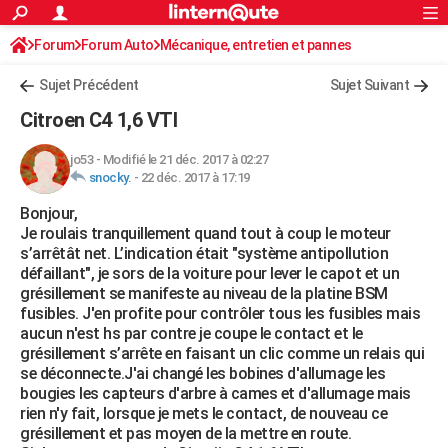
ACTUALITÉS
Forum
Forum Auto
Mécanique, entretien et pannes
Connexion
S'inscrire
Rechercher
Société
Education
Villes
Politique
Faits Divers
Monde
+
SPORT
Sujet Précédent
Sujet Suivant
Football
Cyclisme
Forum
Coupe du monde 2026
Tennis
Rugby
CULTURE
Citroen C4 1,6 VTI
TNT
Cinéma
Musique
Programme TV
Streaming
Sorties cinéma
+
FINANCE
jo53
-
Modifié le 21 déc. 2017 à 02:27
snocky.
-
22 déc. 2017 à 17:19
Impôts
Immobilier
Banque
Crédit
Retraite
Epargne
Risques naturels par ville
Assurance
AUTO
Bonjour,
Réserver un essai
Berlines
Forum auto
Essais
Citadines
SUV
+
HIGH-TECH
Je roulais tranquillement quand tout à coup le moteur
s’arrêtât net. L’indication était "système antipollution
Meilleur smartphone
Ordinateurs
Guide high-tech
Mobiles
Internet
Jeux vidéo
+
BRICOLAGE
défaillant", je sors de la voiture pour lever le capot et un
grésillement se manifeste au niveau de la platine BSM
Aménagement intérieur
Cuisine
Jardinage
+
Forum
Extérieur
Salle de bains
Rangement
WEEK-END
fusibles. J'en profite pour contrôler tous les fusibles mais
aucun n'est hs par contre je coupe le contact et le
Escapades
Expositions
Week-end nature
Guides de France
Patrimoine
Musées
+
LIFESTYLE
grésillement s’arrête en faisant un clic comme un relais qui
se déconnecte.J'ai changé les bobines d'allumage les
Bien-être
Mode
+
Art de vivre
Loisirs
Modes de vie
SANTE
bougies les capteurs d'arbre à cames et d'allumage mais
rien n'y fait, lorsque je mets le contact, de nouveau ce
Guide de la santé
Médicaments
+
Alimentation
Maladies
Sommeil
VOYAGE
grésillement et pas moyen de la mettre en route.