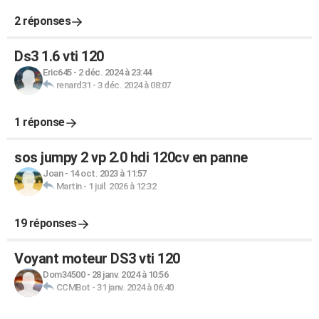
2 réponses
Ds3 1.6 vti 120
Eric645
-
2 déc. 2024 à 23:44
renard31
-
3 déc. 2024 à 08:07
1 réponse
sos jumpy 2 vp 2.0 hdi 120cv en panne
Joan
-
14 oct. 2023 à 11:57
Martin
-
1 juil. 2026 à 12:32
19 réponses
Voyant moteur DS3 vti 120
Dom34500
-
28 janv. 2024 à 10:56
CCMBot
-
31 janv. 2024 à 06:40