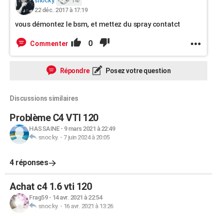
snocky.
147
22 déc. 2017 à 17:19
vous démontez le bsm, et mettez du spray contatct
0
Commenter
Répondre
Posez votre question
Discussions similaires
Problème C4 VTI 120
HASSAINE
-
9 mars 2021 à 22:49
snocky.
-
7 juin 2024 à 20:05
4 réponses
Achat c4 1.6 vti 120
Frag59
-
14 avr. 2021 à 22:54
snocky.
-
16 avr. 2021 à 13:26