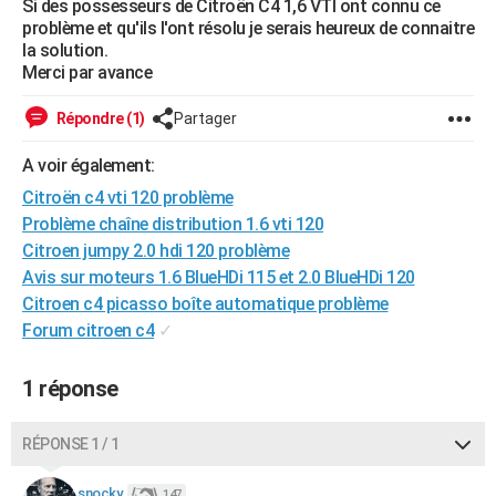
Si des possesseurs de Citroën C4 1,6 VTI ont connu ce
City break
Voyage de noces
Climat
Destinations
Voyage nature
Forum
+
problème et qu'ils l'ont résolu je serais heureux de connaitre
PHOTO
la solution.
Merci par avance
GUIDES D'ACHAT
BONS PLANS
Répondre (1)
Partager
CARTE DE VOEUX
A voir également:
Citroën c4 vti 120 problème
Carte Bonne année
Carte Pâques
Carte de Noël
Carte Saint-Valentin
Carte d'anniversaire
DICTIONNAIRE
Problème chaîne distribution 1.6 vti 120
Biographies
Expressions
Dictionnaire
Citations
Proverbes
Citroen jumpy 2.0 hdi 120 problème
PROGRAMME TV
Avis sur moteurs 1.6 BlueHDi 115 et 2.0 BlueHDi 120
COPAINS D'AVANT
Citroen c4 picasso boîte automatique problème
Forum citroen c4
✓
Se connecter
Collèges
Universités
Service militaire
S'inscrire
Lycées
Primaires
Entreprises
Avis de recherche
AVIS DE DÉCÈS
1 réponse
FORUM
Lifestyle
Sport
Television
Cinema
Bricolage
Culture
Auto
Voyage
RÉPONSE 1 / 1
snocky.
147