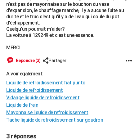
n'est pas de mayonnaise sur le bouchon du vase
City break
Voyage de noces
Climat
Destinations
Voyage nature
Forum
+
PHOTO
d'expansion, le chauffage marche, il y a aucune fuite au
durite et le truc c'est qu'il y a de l'eau qui coule du pot
GUIDES D'ACHAT
d'échappement.
Quelqu'un pourrait m'aider?
BONS PLANS
La voiture à 129249 et c'est une essence.
CARTE DE VOEUX
MERCI.
Carte Bonne année
Carte Pâques
Carte de Noël
Carte Saint-Valentin
Carte d'anniversaire
DICTIONNAIRE
Répondre (3)
Partager
Biographies
Expressions
Dictionnaire
Citations
Proverbes
PROGRAMME TV
A voir également:
Liquide de refroidissement fiat punto
COPAINS D'AVANT
Liquide de refroidissement
Se connecter
Collèges
Universités
Service militaire
S'inscrire
Lycées
Primaires
Entreprises
Avis de recherche
AVIS DE DÉCÈS
Vidange liquide de refroidissement
Liquide de frein
FORUM
Mayonnaise liquide de refroidissement
Lifestyle
Sport
Television
Cinema
Bricolage
Culture
Auto
Voyage
Tache liquide de refroidissement sur goudron
3 réponses