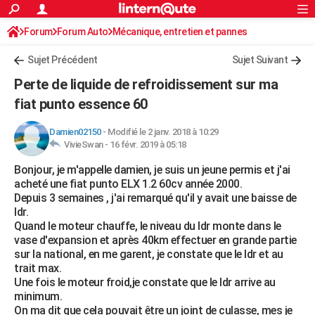
ACTUALITÉS
Forum
Forum Auto
Mécanique, entretien et pannes
Connexion
S'inscrire
Rechercher
Société
Education
Villes
Politique
Faits Divers
Monde
+
SPORT
Sujet Précédent
Sujet Suivant
Football
Cyclisme
Forum
Coupe du monde 2026
Tennis
Rugby
CULTURE
Perte de liquide de refroidissement sur ma
TNT
Cinéma
Musique
Programme TV
Streaming
Sorties cinéma
+
fiat punto essence 60
FINANCE
Impôts
Immobilier
Banque
Crédit
Retraite
Epargne
Risques naturels par ville
Assurance
AUTO
Damien02150
-
Modifié le 2 janv. 2018 à 10:29
VivieSwan -
16 févr. 2019 à 05:18
Réserver un essai
Berlines
Forum auto
Essais
Citadines
SUV
+
HIGH-TECH
Bonjour, je m'appelle damien, je suis un jeune permis et j'ai
acheté une fiat punto ELX 1.2 60cv année 2000.
Meilleur smartphone
Ordinateurs
Guide high-tech
Mobiles
Internet
Jeux vidéo
+
BRICOLAGE
Depuis 3 semaines , j'ai remarqué qu'il y avait une baisse de
ldr.
Aménagement intérieur
Cuisine
Jardinage
+
Forum
Extérieur
Salle de bains
Rangement
WEEK-END
Quand le moteur chauffe, le niveau du ldr monte dans le
vase d'expansion et après 40km effectuer en grande partie
Escapades
Expositions
Week-end nature
Guides de France
Patrimoine
Musées
+
LIFESTYLE
sur la national, en me garent, je constate que le ldr et au
trait max.
Bien-être
Mode
+
Art de vivre
Loisirs
Modes de vie
SANTE
Une fois le moteur froid,je constate que le ldr arrive au
minimum.
Guide de la santé
Médicaments
+
Alimentation
Maladies
Sommeil
VOYAGE
On ma dit que cela pouvait être un joint de culasse, mes je