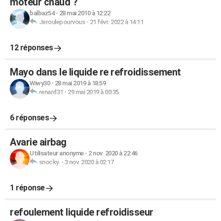
moteur chaud ?
balbaz54
-
28 mai 2010 à 12:22
Jeroulepourvous
-
21 févr. 2022 à 14:11
12 réponses
Mayo dans le liquide re refroidissement
Wiwy30
-
28 mai 2019 à 18:59
renard31
-
29 mai 2019 à 00:35
6 réponses
Avarie airbag
Utilisateur anonyme
-
2 nov. 2020 à 22:46
snocky.
-
3 nov. 2020 à 02:17
1 réponse
refoulement liquide refroidisseur