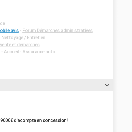
ide
bile avis
-
Forum Démarches administratives
- Nettoyage / Entretien
vente et démarches
s
- Accueil - Assurance auto
é 9000€ d'acompte en concession!