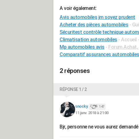
A voir également:
Avis automobiles jm soyez prudent
Acheter des pièces automobiles
- Gu
Sécuritest contrôle technique automo
Climatisation automobiles
- Accueil 
Mp automobiles avis
-
Forum Achat, 
Comparatif assurances automobile
2 réponses
RÉPONSE 1 / 2
snocky.
147
11 janv. 2018 à 21:00
Bjr, personne ne vous aurez demand