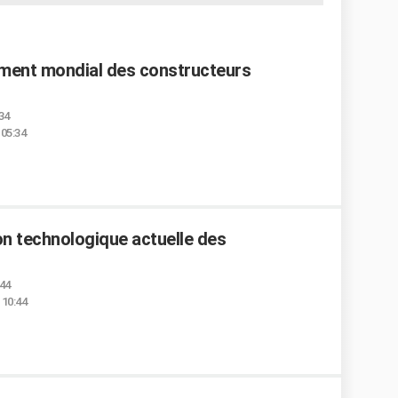
sement mondial des constructeurs
:34
 05:34
on technologique actuelle des
:44
 10:44