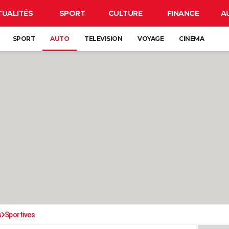
TUALITÉS
SPORT
CULTURE
FINANCE
A
SPORT
AUTO
TELEVISION
VOYAGE
CINEMA
s
Sportives