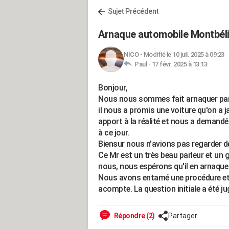
Sujet Précédent
Arnaque automobile Montbél
NICO
-
Modifié le 10 juil. 2025 à 09:23
Paul -
17 févr. 2025 à 13:13
Bonjour,
Nous nous sommes fait arnaquer par c
il nous a promis une voiture qu'on a
apport à la réalité et nous a demand
à ce jour.
Biensur nous n'avions pas regarder d
Ce Mr est un très beau parleur et un g
nous, nous espérons qu'il en arnaque 
Nous avons entamé une procédure et
acompte. La question initiale a été 
Répondre (2)
Partager