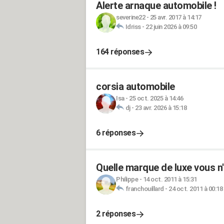
Alerte arnaque automobile !
severine22
-
25 avr. 2017 à 14:17
Idriss
-
22 juin 2026 à 09:50
164 réponses
corsia automobile
Isa
-
25 oct. 2025 à 14:46
dj
-
23 avr. 2026 à 15:18
6 réponses
Quelle marque de luxe vous n
Philippe
-
14 oct. 2011 à 15:31
franchouillard
-
24 oct. 2011 à 00:18
2 réponses