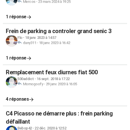
Mercos
-
23 mars 2024 à 19:25
1 réponse
Frein de parking a controler grand senic 3
Flo
-
18 janv. 2023 à 14:57
dany311
-
18 janv. 2023 à 16:42
1 réponse
Remplacement feux diurnes fiat 500
500addict
-
16 sept. 2018 à 17:22
Momogoofy
-
29 janv. 2020 à 16:05
4 réponses
C4 Picasso ne démarre plus : frein parking
défaillant
Bebop42
-
22 déc. 2020 à 12:52