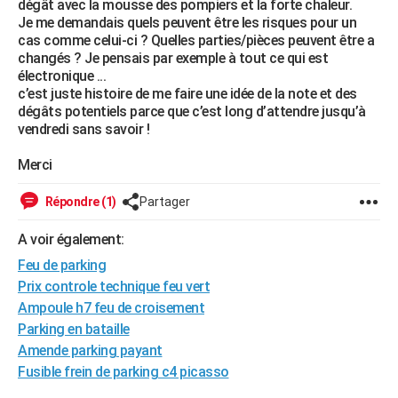
dégât avec la mousse des pompiers et la forte chaleur.
City break
Voyage de noces
Climat
Destinations
Voyage nature
Forum
+
Je me demandais quels peuvent être les risques pour un
PHOTO
cas comme celui-ci ? Quelles parties/pièces peuvent être a
changés ? Je pensais par exemple à tout ce qui est
GUIDES D'ACHAT
électronique ...
c’est juste histoire de me faire une idée de la note et des
BONS PLANS
dégâts potentiels parce que c’est long d’attendre jusqu’à
vendredi sans savoir !
CARTE DE VOEUX
Carte Bonne année
Carte Pâques
Carte de Noël
Carte Saint-Valentin
Carte d'anniversaire
Merci
DICTIONNAIRE
Biographies
Expressions
Dictionnaire
Citations
Proverbes
PROGRAMME TV
Répondre (1)
Partager
COPAINS D'AVANT
A voir également:
Feu de parking
Se connecter
Collèges
Universités
Service militaire
S'inscrire
Lycées
Primaires
Entreprises
Avis de recherche
AVIS DE DÉCÈS
Prix controle technique feu vert
Ampoule h7 feu de croisement
FORUM
Parking en bataille
Lifestyle
Sport
Television
Cinema
Bricolage
Culture
Auto
Voyage
Amende parking payant
Fusible frein de parking c4 picasso