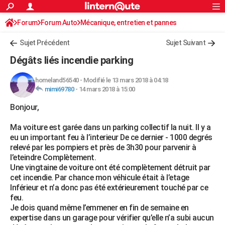
ACTUALITÉS
Forum
Forum Auto
Mécanique, entretien et pannes
Connexion
S'inscrire
Rechercher
Société
Education
Villes
Politique
Faits Divers
Monde
+
SPORT
Sujet Précédent
Sujet Suivant
Football
Cyclisme
Forum
Coupe du monde 2026
Tennis
Rugby
CULTURE
Dégâts liés incendie parking
TNT
Cinéma
Musique
Programme TV
Streaming
Sorties cinéma
+
FINANCE
homeland56540
-
Modifié le 13 mars 2018 à 04:18
mimi69780
-
14 mars 2018 à 15:00
Impôts
Immobilier
Banque
Crédit
Retraite
Epargne
Risques naturels par ville
Assurance
AUTO
Bonjour,
Réserver un essai
Berlines
Forum auto
Essais
Citadines
SUV
+
HIGH-TECH
Ma voiture est garée dans un parking collectif la nuit. Il y a
Meilleur smartphone
Ordinateurs
Guide high-tech
Mobiles
Internet
Jeux vidéo
+
BRICOLAGE
eu un important feu à l’interieur De ce dernier - 1000 degrés
relevé par les pompiers et près de 3h30 pour parvenir à
Aménagement intérieur
Cuisine
Jardinage
+
Forum
Extérieur
Salle de bains
Rangement
WEEK-END
l’eteindre Complètement.
Une vingtaine de voiture ont été complètement détruit par
Escapades
Expositions
Week-end nature
Guides de France
Patrimoine
Musées
+
LIFESTYLE
cet incendie. Par chance mon véhicule était à l’etage
Inférieur et n’a donc pas été extérieurement touché par ce
Bien-être
Mode
+
Art de vivre
Loisirs
Modes de vie
SANTE
feu.
Je dois quand même l’emmener en fin de semaine en
Guide de la santé
Médicaments
+
Alimentation
Maladies
Sommeil
VOYAGE
expertise dans un garage pour vérifier qu’elle n’a subi aucun