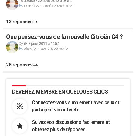
nicoboise
-
22 août 2018 à 08:54
Franck22
-
2 août 2024 à 18:21
13 réponses
Que pensez-vous de la nouvelle Citroën C4 ?
Cyril
-
7 janv. 2011 à 14:54
alain62
-
6 avr. 2022 à 16:12
28 réponses
DEVENEZ MEMBRE EN QUELQUES CLICS
Connectez-vous simplement avec ceux qui
partagent vos intérêts
Suivez vos discussions facilement et
obtenez plus de réponses