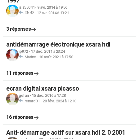
1997
isis55044
-
9 avr. 2014 à 19:56
Obd2
-
12 avr. 2014 à 13:21
3 réponses
antidémarrrage électronique xsara hdi
jp972
-
17 déc. 2011 à 23:24
Marine
-
10 août 2021 à 17:50
11 réponses
ecran digital xsara picasso
gefan
-
15 déc. 2016 à 17:28
renard31
-
20 févr. 2024 à 12:18
16 réponses
Anti-démarrage actif sur xsara hdi 2. 0 2001