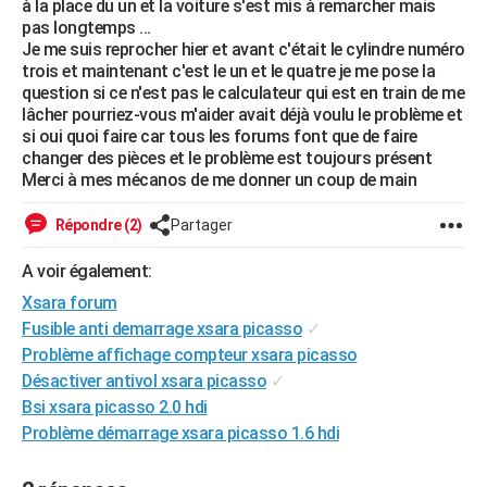
à la place du un et la voiture s'est mis à remarcher mais
City break
Voyage de noces
Climat
Destinations
Voyage nature
Forum
+
pas longtemps ...
PHOTO
Je me suis reprocher hier et avant c'était le cylindre numéro
trois et maintenant c'est le un et le quatre je me pose la
GUIDES D'ACHAT
question si ce n'est pas le calculateur qui est en train de me
lâcher pourriez-vous m'aider avait déjà voulu le problème et
BONS PLANS
si oui quoi faire car tous les forums font que de faire
changer des pièces et le problème est toujours présent
CARTE DE VOEUX
Merci à mes mécanos de me donner un coup de main
Carte Bonne année
Carte Pâques
Carte de Noël
Carte Saint-Valentin
Carte d'anniversaire
DICTIONNAIRE
Répondre (2)
Partager
Biographies
Expressions
Dictionnaire
Citations
Proverbes
PROGRAMME TV
A voir également:
COPAINS D'AVANT
Xsara forum
Fusible anti demarrage xsara picasso
✓
Se connecter
Collèges
Universités
Service militaire
S'inscrire
Lycées
Primaires
Entreprises
Avis de recherche
AVIS DE DÉCÈS
Problème affichage compteur xsara picasso
FORUM
Désactiver antivol xsara picasso
✓
Bsi xsara picasso 2.0 hdi
Lifestyle
Sport
Television
Cinema
Bricolage
Culture
Auto
Voyage
Problème démarrage xsara picasso 1.6 hdi