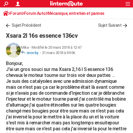
ACTUALITÉS
Forum
Forum Auto
Mécanique, entretien et pannes
Connexion
S'inscrire
Rechercher
Société
Education
Villes
Politique
Faits Divers
Monde
+
SPORT
Sujet Précédent
Sujet Suivant
Football
Cyclisme
Forum
Coupe du monde 2026
Tennis
Rugby
CULTURE
Xsara 2l 16s essence 136cv
TNT
Cinéma
Musique
Programme TV
Streaming
Sorties cinéma
+
FINANCE
Mika
-
Modifié le 20 mars 2018 à 12:47
snocky.
-
21 mars 2018 à 09:06
Impôts
Immobilier
Banque
Crédit
Retraite
Epargne
Risques naturels par ville
Assurance
AUTO
Bonjour,
Réserver un essai
Berlines
Forum auto
Essais
Citadines
SUV
+
HIGH-TECH
J'ai un gros souci sur ma Xsara 2,16 l S essence 136
chevaux le moteur tourne sur trois voir deux pattes ...
Meilleur smartphone
Ordinateurs
Guide high-tech
Mobiles
Internet
Jeux vidéo
+
BRICOLAGE
Je suis des catalysées avec une admission dynamique
mais ce n'est pas ça car le problème était là avant comme
Aménagement intérieur
Cuisine
Jardinage
+
Forum
Extérieur
Salle de bains
Rangement
WEEK-END
si je n'avais pas de commande d'injection car je débranche
l'injecteur et le moteur tourne pareil j'ai contrôlé ma bobine
Escapades
Expositions
Week-end nature
Guides de France
Patrimoine
Musées
+
LIFESTYLE
d'allumage j'ai quatre étincelles sur les quatre bougies
changé mes bougies pour être sure mais ce n'est pas cela
Bien-être
Mode
+
Art de vivre
Loisirs
Modes de vie
SANTE
j'ai inversé la pour le mettre à la place du un et la voiture
s'est mis à remarcher mais pas longtemps ensuitepour
Guide de la santé
Médicaments
+
Alimentation
Maladies
Sommeil
VOYAGE
être sure mais ce n'est pas cela j'ai inversé la pour le mettre