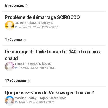
6 réponses
Problème de démarrage SCIROCCO
Laurette
-
26 avr. 2022 à 09:10
renard31
-
26 avr. 2022 à 12:30
1 réponse
Demarrage difficile touran tdi 140 a froid ou a
chaud
Tom64
-
15 mai 2017 à 23:09
Tom64
-
4 déc. 2017 à 00:45
17 réponses
Que pensez-vous du Volkswagen Touran ?
mariette- 'cathy '
-
14 janv. 2009 à 13:52
Mimir
-
21 janv. 2021 à 08:41