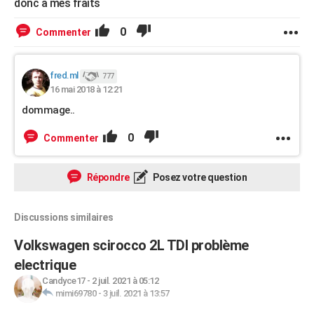
donc a mes fraits
0
Commenter
fred.ml
777
16 mai 2018 à 12:21
dommage..
0
Commenter
Répondre
Posez votre question
Discussions similaires
Volkswagen scirocco 2L TDI problème
electrique
Candyce17
-
2 juil. 2021 à 05:12
mimi69780
-
3 juil. 2021 à 13:57