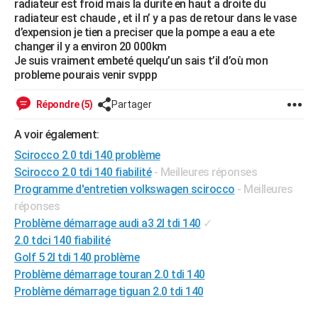
radiateur est froid mais la durite en haut a droite du
City break
Voyage de noces
Climat
Destinations
Voyage nature
Forum
+
radiateur est chaude , et il n’ y a pas de retour dans le vase
PHOTO
d’expension je tien a preciser que la pompe a eau a ete
changer il y a environ 20 000km
GUIDES D'ACHAT
Je suis vraiment embeté quelqu’un sais t’il d’où mon
probleme pourais venir svppp
BONS PLANS
CARTE DE VOEUX
Répondre (5)
Partager
Carte Bonne année
Carte Pâques
Carte de Noël
Carte Saint-Valentin
Carte d'anniversaire
DICTIONNAIRE
A voir également:
Scirocco 2.0 tdi 140 problème
Biographies
Expressions
Dictionnaire
Citations
Proverbes
PROGRAMME TV
Scirocco 2.0 tdi 140 fiabilité
- Meilleures réponses
Programme d'entretien volkswagen scirocco
- Meilleures
COPAINS D'AVANT
réponses
Se connecter
Collèges
Universités
Service militaire
S'inscrire
Lycées
Primaires
Entreprises
Avis de recherche
AVIS DE DÉCÈS
Problème démarrage audi a3 2l tdi 140
✓
2.0 tdci 140 fiabilité
FORUM
Golf 5 2l tdi 140 problème
Lifestyle
Sport
Television
Cinema
Bricolage
Culture
Auto
Voyage
Problème démarrage touran 2.0 tdi 140
Problème démarrage tiguan 2.0 tdi 140