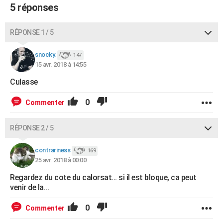
5 réponses
RÉPONSE 1 / 5
snocky.
147
15 avr. 2018 à 14:55
Culasse
0
Commenter
RÉPONSE 2 / 5
contrariness
169
25 avr. 2018 à 00:00
Regardez du cote du calorsat... si il est bloque, ca peut
venir de la...
0
Commenter