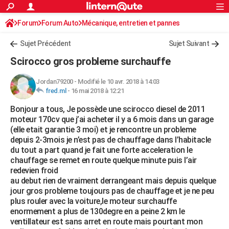
ACTUALITÉS
Forum
Forum Auto
Mécanique, entretien et pannes
Connexion
S'inscrire
Rechercher
Société
Education
Villes
Politique
Faits Divers
Monde
+
SPORT
Sujet Précédent
Sujet Suivant
Football
Cyclisme
Forum
Coupe du monde 2026
Tennis
Rugby
CULTURE
Scirocco gros probleme surchauffe
TNT
Cinéma
Musique
Programme TV
Streaming
Sorties cinéma
+
FINANCE
Jordan79200
-
Modifié le 10 avr. 2018 à 14:03
fred.ml
-
16 mai 2018 à 12:21
Impôts
Immobilier
Banque
Crédit
Retraite
Epargne
Risques naturels par ville
Assurance
AUTO
Bonjour a tous, Je possède une scirocco diesel de 2011
Réserver un essai
Berlines
Forum auto
Essais
Citadines
SUV
+
HIGH-TECH
moteur 170cv que j’ai acheter il y a 6 mois dans un garage
(elle etait garantie 3 moi) et je rencontre un probleme
Meilleur smartphone
Ordinateurs
Guide high-tech
Mobiles
Internet
Jeux vidéo
+
BRICOLAGE
depuis 2-3mois je n’est pas de chauffage dans l’habitacle
du tout a part quand je fait une forte acceleration le
Aménagement intérieur
Cuisine
Jardinage
+
Forum
Extérieur
Salle de bains
Rangement
WEEK-END
chauffage se remet en route quelque minute puis l’air
redevien froid
Escapades
Expositions
Week-end nature
Guides de France
Patrimoine
Musées
+
LIFESTYLE
au debut rien de vraiment derrangeant mais depuis quelque
jour gros probleme toujours pas de chauffage et je ne peu
Bien-être
Mode
+
Art de vivre
Loisirs
Modes de vie
SANTE
plus rouler avec la voiture,le moteur surchauffe
enormement a plus de 130degre en a peine 2 km le
Guide de la santé
Médicaments
+
Alimentation
Maladies
Sommeil
VOYAGE
ventillateur est sans arret en route mais pourtant mon