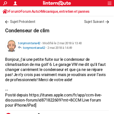
ACTUALITÉS
Forum
Forum Auto
Mécanique, entretien et pannes
Connexion
S'inscrire
Rechercher
Société
Education
Villes
Politique
Faits Divers
Monde
+
SPORT
Sujet Précédent
Sujet Suivant
Football
Cyclisme
Forum
Coupe du monde 2026
Tennis
Rugby
CULTURE
Condenseur de clim
TNT
Cinéma
Musique
Programme TV
Streaming
Sorties cinéma
+
FINANCE
tonymontana42
-
Modifié le 2 mai 2018 à 13:40
Impôts
Immobilier
Banque
Crédit
Retraite
Epargne
Risques naturels par ville
Assurance
AUTO
tonymontana42
-
2 mai 2018 à 14:49
Réserver un essai
Berlines
Forum auto
Essais
Citadines
SUV
+
HIGH-TECH
Bonjour, j’ai une petite fuite sur le condenseur de
climatisation de ma golf 6. Le garage VW me dit qu’il faut
Meilleur smartphone
Ordinateurs
Guide high-tech
Mobiles
Internet
Jeux vidéo
+
BRICOLAGE
changer carrément le condenseur et que ça ne se répare
pas! Je n’y crois pas vraiment mais je voudrais avoir l’avis
Aménagement intérieur
Cuisine
Jardinage
+
Forum
Extérieur
Salle de bains
Rangement
WEEK-END
de professionnels! Merci de votre aide!
Escapades
Expositions
Week-end nature
Guides de France
Patrimoine
Musées
+
LIFESTYLE
--
Posté depuis https://itunes.apple.com/fr/app/ccm-live-
Bien-être
Mode
+
Art de vivre
Loisirs
Modes de vie
SANTE
discussion-forum/id871822609?mt=8CCM Live forum
pour iPhone/iPad]
Guide de la santé
Médicaments
+
Alimentation
Maladies
Sommeil
VOYAGE