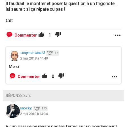
Il faudrait le montrer et poser la question à un frigoriste...
lui saurait si ça répare ou pas !
Cdt
1
Commenter
tonymontana42
14
2 mai 2018 à 14:49
Merci
0
Commenter
RÉPONSE 2 / 2
snocky.
140
2 mai 2018 à 14:34
Bjr,un garage ne répare pas les fuites sur un condenseur,il