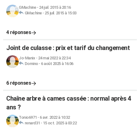
GMachine
-
24 juil. 2015 à 20:16
GMachine
-
25 juil. 2015 à 15:03
4 réponses
Joint de culasse : prix et tarif du changement
Jo-Manix
-
24 mai 2022 à 22:34
Domino
-
6 août 2025 à 16:06
6 réponses
Chaîne arbre à cames cassée : normal après 4
ans ?
Tonio6971
-
6 avr. 2022 à 10:32
renard31
-
15 oct. 2025 à 03:22