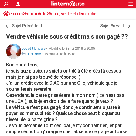
ACTUALITÉS
Forum
Forum Auto
Achat, vente et démarches
Connexion
S'inscrire
Rechercher
Société
Education
Villes
Politique
Faits Divers
Monde
+
SPORT
Sujet Précédent
Sujet Suivant
Football
Cyclisme
Forum
Coupe du monde 2026
Tennis
Rugby
CULTURE
Vendre véhicule sous crédit mais non gagé ??
TNT
Cinéma
Musique
Programme TV
Streaming
Sorties cinéma
+
FINANCE
Lepetitlandais
-
Modifié le 8 mai 2018 à 20:05
Tisuisse
-
15 mai 2018 à 05:48
Impôts
Immobilier
Banque
Crédit
Retraite
Epargne
Risques naturels par ville
Assurance
AUTO
Bonjour à tous,
Réserver un essai
Berlines
Forum auto
Essais
Citadines
SUV
+
HIGH-TECH
je sais que plusieurs sujets ont déjà été créés là dessus
mais je n'ai pas trouvé de réponse :(
Meilleur smartphone
Ordinateurs
Guide high-tech
Mobiles
Internet
Jeux vidéo
+
BRICOLAGE
J'ai un crédit avec la DIAC sur une Clio, véhicule que je
souhaiterais revendre.
Aménagement intérieur
Cuisine
Jardinage
+
Forum
Extérieur
Salle de bains
Rangement
WEEK-END
Cependant, la carte grise étant à mon nom ( ce n'est pas
une LOA ), suis-je en droit de la faire quand je veux ?
Escapades
Expositions
Week-end nature
Guides de France
Patrimoine
Musées
+
LIFESTYLE
Le véhicule n'est pas gagé, donc je continuerais juste à
payer les mensualités ? Quelque chose peut bloquer au
Bien-être
Mode
+
Art de vivre
Loisirs
Modes de vie
SANTE
niveau de la carte grise ?
Je vous demande tout ceci car je n'y connait rien, et par
Guide de la santé
Médicaments
+
Alimentation
Maladies
Sommeil
VOYAGE
simple déduction j'imagine que l'absence de gage autorise