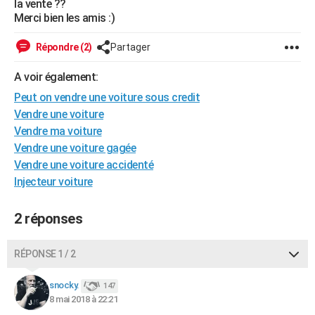
la vente ??
City break
Voyage de noces
Climat
Destinations
Voyage nature
Forum
+
Merci bien les amis :)
PHOTO
GUIDES D'ACHAT
Répondre (2)
Partager
BONS PLANS
A voir également:
Peut on vendre une voiture sous credit
CARTE DE VOEUX
Vendre une voiture
Carte Bonne année
Carte Pâques
Carte de Noël
Carte Saint-Valentin
Carte d'anniversaire
Vendre ma voiture
DICTIONNAIRE
Vendre une voiture gagée
Biographies
Expressions
Dictionnaire
Citations
Proverbes
PROGRAMME TV
Vendre une voiture accidenté
Injecteur voiture
COPAINS D'AVANT
Se connecter
Collèges
Universités
Service militaire
S'inscrire
Lycées
Primaires
Entreprises
Avis de recherche
2 réponses
AVIS DE DÉCÈS
FORUM
RÉPONSE 1 / 2
Lifestyle
Sport
Television
Cinema
Bricolage
Culture
Auto
Voyage
snocky.
147
8 mai 2018 à 22:21