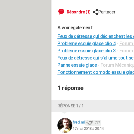
Répondre (1)
Partager
A voir également:
Feux de détresse qui déclenchent les 
Probleme essuie glace clio 4
-
Forum 
Problème essuie glace clio 3
-
Forum 
Feux de détresse qui s'allume tout se
Panne essuie glace
-
Forum Mécanique
Fonctionnement comodo essuie gla
1 réponse
RÉPONSE 1 / 1
fred.ml
777
17 mai 2018 à 20:14