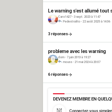
Le warning s'est allumé tout 
Caro1427
-
3 sept. 2023 à 11:47
Pedestralito
-
22 août 2025 à 14:06
3 réponses
probleme avec les warning
dom
-
7 juin 2013 à 19:27
mouss
-
21 mai 2024 à 20:07
6 réponses
DEVENEZ MEMBRE EN QUELQ
Connectez-vous simpleme