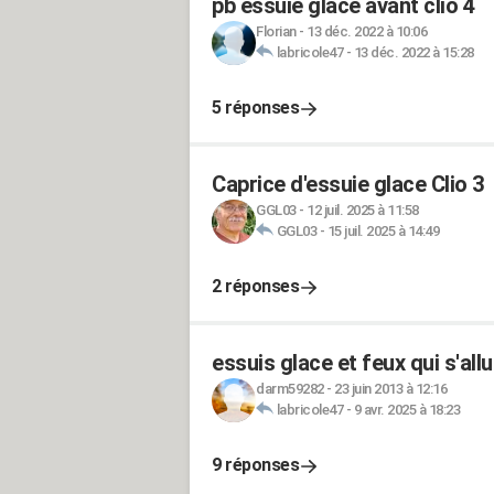
pb essuie glace avant clio 4
Florian
-
13 déc. 2022 à 10:06
labricole47
-
13 déc. 2022 à 15:28
5 réponses
Caprice d'essuie glace Clio 3
GGL03
-
12 juil. 2025 à 11:58
GGL03
-
15 juil. 2025 à 14:49
2 réponses
essuis glace et feux qui s'all
darm59282
-
23 juin 2013 à 12:16
labricole47
-
9 avr. 2025 à 18:23
9 réponses