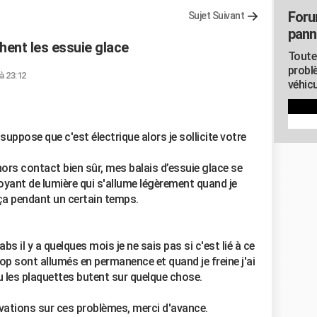
Foru
Sujet Suivant
pann
hent les essuie glace
Toute
probl
à 23:12
véhicu
suppose que c'est électrique alors je sollicite votre
ors contact bien sûr, mes balais d’essuie glace se
voyant de lumière qui s'allume légèrement quand je
ça pendant un certain temps.
s il y a quelques mois je ne sais pas si c'est lié à ce
p sont allumés en permanence et quand je freine j'ai
u les plaquettes butent sur quelque chose.
vations sur ces problèmes, merci d'avance.