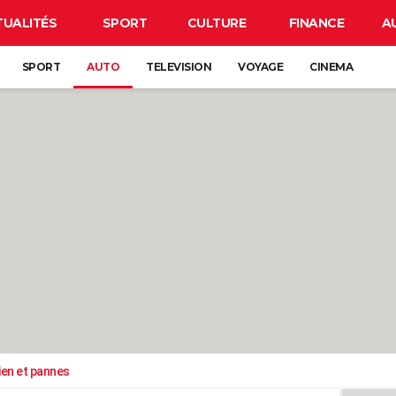
TUALITÉS
SPORT
CULTURE
FINANCE
A
SPORT
AUTO
TELEVISION
VOYAGE
CINEMA
ien et pannes