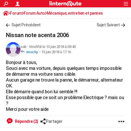
ACTUALITÉS
Forum
Forum Auto
Mécanique, entretien et pannes
Connexion
S'inscrire
Rechercher
Société
Education
Villes
Politique
Faits Divers
Monde
+
SPORT
Sujet Précédent
Sujet Suivant
Football
Cyclisme
Forum
Coupe du monde 2026
Tennis
Rugby
CULTURE
Nissan note acenta 2006
TNT
Cinéma
Musique
Programme TV
Streaming
Sorties cinéma
+
FINANCE
sab
-
Modifié le 13 juin 2018 à 08:40
snocky.
-
13 juin 2018 à 17:16
Impôts
Immobilier
Banque
Crédit
Retraite
Epargne
Risques naturels par ville
Assurance
AUTO
Bonjour à tous,
Réserver un essai
Berlines
Forum auto
Essais
Citadines
SUV
+
HIGH-TECH
Souci avec ma voiture, depuis quelques temps impossible
de démarrer ma voiture sans câble.
Meilleur smartphone
Ordinateurs
Guide high-tech
Mobiles
Internet
Jeux vidéo
+
BRICOLAGE
Aucun garage ne trouve la panne, le démarreur, alternateur
OK.
Aménagement intérieur
Cuisine
Jardinage
+
Forum
Extérieur
Salle de bains
Rangement
WEEK-END
Elle démarre quand bon lui semble !!!
Esse possible que ce soit un problème Electrique ? mais ou
Escapades
Expositions
Week-end nature
Guides de France
Patrimoine
Musées
+
LIFESTYLE
?
Merci pour votre aide
Bien-être
Mode
+
Art de vivre
Loisirs
Modes de vie
SANTE
Répondre (2)
Partager
Guide de la santé
Médicaments
+
Alimentation
Maladies
Sommeil
VOYAGE