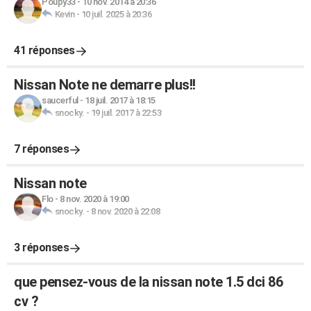
Poupy33
-
10 nov. 2014 à 20:36
Kevin
-
10 juil. 2025 à 20:36
41 réponses
Nissan Note ne demarre plus!!
saucerful
-
18 juil. 2017 à 18:15
snocky.
-
19 juil. 2017 à 22:53
7 réponses
Nissan note
Flo
-
8 nov. 2020 à 19:00
snocky.
-
8 nov. 2020 à 22:08
3 réponses
que pensez-vous de la nissan note 1.5 dci 86
cv ?