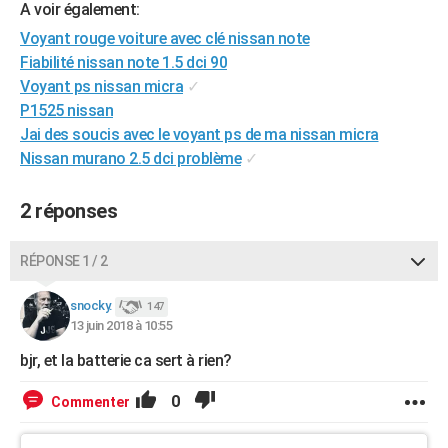
A voir également:
City break
Voyage de noces
Climat
Destinations
Voyage nature
Forum
+
PHOTO
Voyant rouge voiture avec clé nissan note
Fiabilité nissan note 1.5 dci 90
GUIDES D'ACHAT
Voyant ps nissan micra
✓
BONS PLANS
P1525 nissan
Jai des soucis avec le voyant ps de ma nissan micra
CARTE DE VOEUX
Nissan murano 2.5 dci problème
✓
Carte Bonne année
Carte Pâques
Carte de Noël
Carte Saint-Valentin
Carte d'anniversaire
DICTIONNAIRE
2 réponses
Biographies
Expressions
Dictionnaire
Citations
Proverbes
PROGRAMME TV
RÉPONSE 1 / 2
COPAINS D'AVANT
Se connecter
Collèges
Universités
Service militaire
S'inscrire
Lycées
Primaires
Entreprises
Avis de recherche
snocky.
147
AVIS DE DÉCÈS
13 juin 2018 à 10:55
FORUM
bjr, et la batterie ca sert à rien?
Lifestyle
Sport
Television
Cinema
Bricolage
Culture
Auto
Voyage
0
Commenter