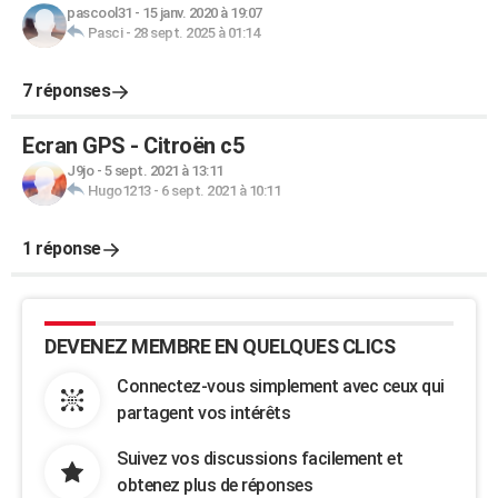
pascool31
-
15 janv. 2020 à 19:07
Pasci
-
28 sept. 2025 à 01:14
7 réponses
Ecran GPS - Citroën c5
J9jo
-
5 sept. 2021 à 13:11
Hugo1213
-
6 sept. 2021 à 10:11
1 réponse
DEVENEZ MEMBRE EN QUELQUES CLICS
Connectez-vous simplement avec ceux qui
partagent vos intérêts
Suivez vos discussions facilement et
obtenez plus de réponses