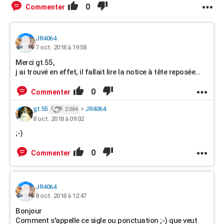
0
Commenter
JR4064
7 oct. 2018 à 19:58
Merci gt.55,
j ai trouvé en effet, il fallait lire la notice à tête reposée...
0
Commenter
gt.55
>
JR4064
2 084
8 oct. 2018 à 09:02
;-)
0
Commenter
JR4064
8 oct. 2018 à 12:47
Bonjour
Comment s'appelle ce sigle ou ponctuation ;-) que veut