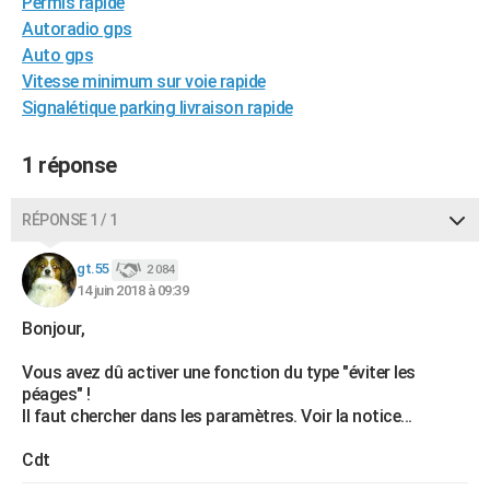
Permis rapide
City break
Voyage de noces
Climat
Destinations
Voyage nature
Forum
+
PHOTO
Autoradio gps
Auto gps
GUIDES D'ACHAT
Vitesse minimum sur voie rapide
Signalétique parking livraison rapide
BONS PLANS
CARTE DE VOEUX
1 réponse
Carte Bonne année
Carte Pâques
Carte de Noël
Carte Saint-Valentin
Carte d'anniversaire
DICTIONNAIRE
RÉPONSE 1 / 1
Biographies
Expressions
Dictionnaire
Citations
Proverbes
PROGRAMME TV
gt.55
2 084
14 juin 2018 à 09:39
COPAINS D'AVANT
Bonjour,
Se connecter
Collèges
Universités
Service militaire
S'inscrire
Lycées
Primaires
Entreprises
Avis de recherche
AVIS DE DÉCÈS
Vous avez dû activer une fonction du type "éviter les
FORUM
péages" !
Il faut chercher dans les paramètres. Voir la notice...
Lifestyle
Sport
Television
Cinema
Bricolage
Culture
Auto
Voyage
Cdt