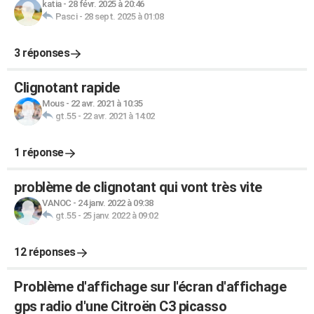
katia
-
28 févr. 2025 à 20:46
Pasci
-
28 sept. 2025 à 01:08
3 réponses
Clignotant rapide
Mous
-
22 avr. 2021 à 10:35
gt.55
-
22 avr. 2021 à 14:02
1 réponse
problème de clignotant qui vont très vite
VANOC
-
24 janv. 2022 à 09:38
gt.55
-
25 janv. 2022 à 09:02
12 réponses
Problème d'affichage sur l'écran d'affichage
gps radio d'une Citroën C3 picasso