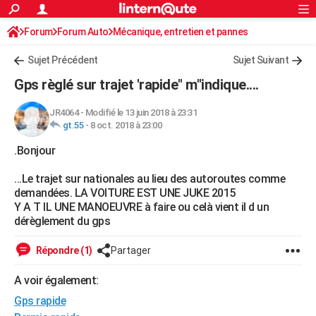
ACTUALITÉS
Forum
Forum Auto
Mécanique, entretien et pannes
Connexion
S'inscrire
Rechercher
Société
Education
Villes
Politique
Faits Divers
Monde
+
SPORT
Autoradio / Système embarqué, CB
Sujet Précédent
Sujet Suivant
Football
Cyclisme
Forum
Coupe du monde 2026
Tennis
Rugby
CULTURE
Gps règlé sur trajet 'rapide" m"indique....
TNT
Cinéma
Musique
Programme TV
Streaming
Sorties cinéma
+
FINANCE
JR4064
-
Modifié le 13 juin 2018 à 23:31
gt.55
-
8 oct. 2018 à 23:00
Impôts
Immobilier
Banque
Crédit
Retraite
Epargne
Risques naturels par ville
Assurance
AUTO
.Bonjour
Réserver un essai
Berlines
Forum auto
Essais
Citadines
SUV
+
HIGH-TECH
...Le trajet sur nationales au lieu des autoroutes comme
Meilleur smartphone
Ordinateurs
Guide high-tech
Mobiles
Internet
Jeux vidéo
+
BRICOLAGE
demandées. LA VOITURE EST UNE JUKE 2015
Y A T IL UNE MANOEUVRE à faire ou celà vient il d un
Aménagement intérieur
Cuisine
Jardinage
+
Forum
Extérieur
Salle de bains
Rangement
WEEK-END
dérèglement du gps
Escapades
Expositions
Week-end nature
Guides de France
Patrimoine
Musées
+
LIFESTYLE
Répondre (1)
Partager
Bien-être
Mode
+
Art de vivre
Loisirs
Modes de vie
SANTE
A voir également:
Gps rapide
Guide de la santé
Médicaments
+
Alimentation
Maladies
Sommeil
VOYAGE