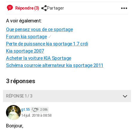
City break
Voyage de noces
Climat
Destinations
Voyage nature
Forum
+
PHOTO
Répondre (3)
Partager
GUIDES D'ACHAT
A voir également:
Que pensez vous de ce sportage
BONS PLANS
Forum kia sportage
✓
CARTE DE VOEUX
Perte de puissance kia sportage 1.7 crdi
Kia sportage 2007
Carte Bonne année
Carte Pâques
Carte de Noël
Carte Saint-Valentin
Carte d'anniversaire
DICTIONNAIRE
Acheter la voiture KIA Sportage
Schéma courroie alternateur kia sportage 2011
Biographies
Expressions
Dictionnaire
Citations
Proverbes
PROGRAMME TV
COPAINS D'AVANT
3 réponses
Se connecter
Collèges
Universités
Service militaire
S'inscrire
Lycées
Primaires
Entreprises
Avis de recherche
AVIS DE DÉCÈS
RÉPONSE 1 / 3
FORUM
gt.55
2 086
Lifestyle
Sport
Television
Cinema
Bricolage
Culture
Auto
Voyage
14 juil. 2018 à 08:58
Bonjour,