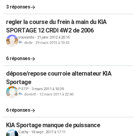
3 réponses
regler la course du frein à main du KIA
SPORTAGE 12 CRDI 4W2 de 2006
vouvande
-
21 janv. 2012 à 20:15
dede
-
29 mars 2015 à 10:43
6 réponses
dépose/repose courroie alternateur KIA
Sportage
PSTP
-
3 mars 2011 à 10:29
domi41
-
12 mars 2011 à 22:40
6 réponses
KIA Sportage manque de puissance
Cathy
-
18 sept. 2017 à 17:11