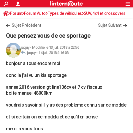
ACTUALITÉS
Forum
Forum Auto
Types de véhicules
Connexion
S'inscrire
SUV, 4x4 et crossovers
Rechercher
Société
Education
Villes
Politique
Faits Divers
Monde
+
SPORT
Sujet Précédent
Sujet Suivant
Football
Cyclisme
Forum
Coupe du monde 2026
Tennis
Rugby
CULTURE
Que pensez vous de ce sportage
TNT
Cinéma
Musique
Programme TV
Streaming
Sorties cinéma
+
FINANCE
jaquy
-
Modifié le 13 juil. 2018 à 22:56
jaquy -
14 juil. 2018 à 16:08
Impôts
Immobilier
Banque
Crédit
Retraite
Epargne
Risques naturels par ville
Assurance
AUTO
bonjour a tous encore moi
Réserver un essai
Berlines
Forum auto
Essais
Citadines
SUV
+
HIGH-TECH
donc la j'ai vu un kia sportage
Meilleur smartphone
Ordinateurs
Guide high-tech
Mobiles
Internet
Jeux vidéo
+
BRICOLAGE
annee 2016 version gt line136cv et 7 cv fiscaux
Aménagement intérieur
Cuisine
Jardinage
+
Forum
Extérieur
Salle de bains
Rangement
WEEK-END
boite manuel 48000km
Escapades
Expositions
Week-end nature
Guides de France
Patrimoine
Musées
+
LIFESTYLE
voudrais savoir si il y as des probleme connu sur ce modele
Bien-être
Mode
+
Art de vivre
Loisirs
Modes de vie
SANTE
et si certain on ce modela et ce qu'il en pense
Guide de la santé
Médicaments
+
Alimentation
Maladies
Sommeil
VOYAGE
merci a vous tous