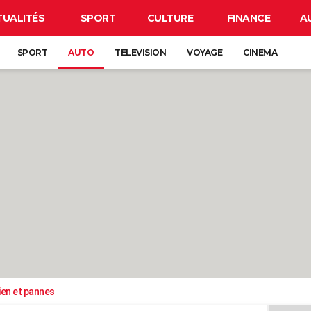
TUALITÉS
SPORT
CULTURE
FINANCE
A
SPORT
AUTO
TELEVISION
VOYAGE
CINEMA
ien et pannes