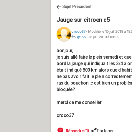
Sujet Précédent
Jauge sur citroen c5
croco37
-
Modifié le 15 juil. 2018 à 18:
gt.55
-
16 juil. 2018 à 09:36
bonjour,
je suis allé faire le plein samedi et qu
bord la jauge qui indiquait les 3/4 alors
était indiqué 800 km alors que d'habi
ne pas avoir fait le plein correctement j
ras du bouchon .c est bien un problè
bloquée?
merci de me conseiller
croco37
Répondre (1)
Partager