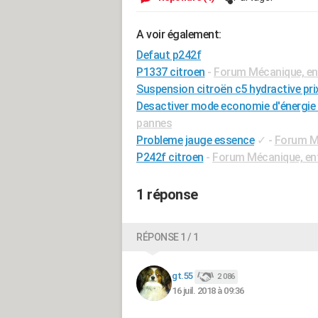
A voir également:
Defaut p242f
P1337 citroen
-
Forum Mécanique, ent
Suspension citroën c5 hydractive pri
Desactiver mode economie d'énergie 
pannes
Probleme jauge essence
✓
-
Forum Mé
P242f citroen
-
Forum Mécanique, ent
1 réponse
RÉPONSE 1 / 1
gt.55
2 086
16 juil. 2018 à 09:36