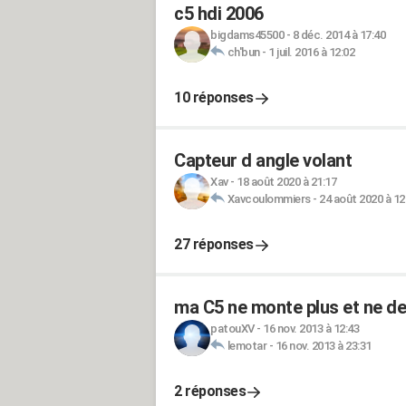
c5 hdi 2006
bigdams45500
-
8 déc. 2014 à 17:40
ch'bun
-
1 juil. 2016 à 12:02
10 réponses
Capteur d angle volant
Xav
-
18 août 2020 à 21:17
Xavcoulommiers
-
24 août 2020 à 12
27 réponses
ma C5 ne monte plus et ne de
patouXV
-
16 nov. 2013 à 12:43
lemotar
-
16 nov. 2013 à 23:31
2 réponses