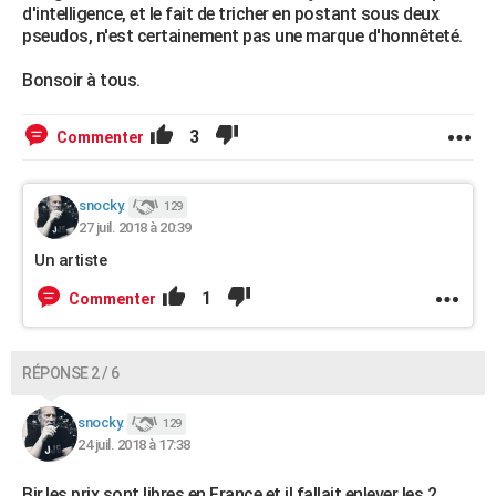
d'intelligence, et le fait de tricher en postant sous deux
pseudos, n'est certainement pas une marque d'honnêteté.
Bonsoir à tous.
3
Commenter
snocky.
129
27 juil. 2018 à 20:39
Un artiste
1
Commenter
RÉPONSE 2 / 6
snocky.
129
24 juil. 2018 à 17:38
Bjr,les prix sont libres en France et il fallait enlever les 2