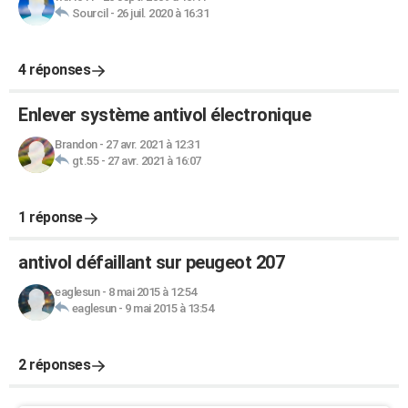
Sourcil
-
26 juil. 2020 à 16:31
4 réponses
Enlever système antivol électronique
Brandon
-
27 avr. 2021 à 12:31
gt.55
-
27 avr. 2021 à 16:07
1 réponse
antivol défaillant sur peugeot 207
eaglesun
-
8 mai 2015 à 12:54
eaglesun
-
9 mai 2015 à 13:54
2 réponses