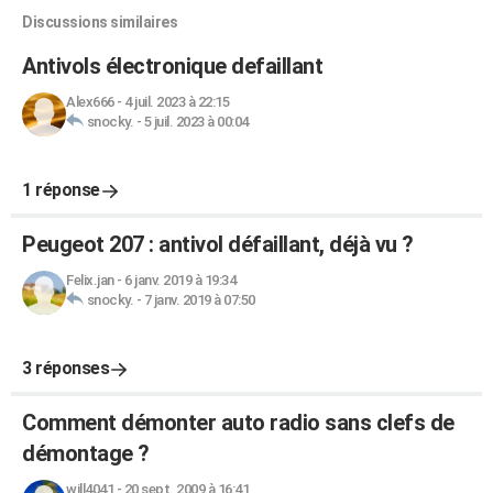
Discussions similaires
Antivols électronique defaillant
Alex666
-
4 juil. 2023 à 22:15
snocky.
-
5 juil. 2023 à 00:04
1 réponse
Peugeot 207 : antivol défaillant, déjà vu ?
Felix.jan
-
6 janv. 2019 à 19:34
snocky.
-
7 janv. 2019 à 07:50
3 réponses
Comment démonter auto radio sans clefs de
démontage ?
will4041
-
20 sept. 2009 à 16:41