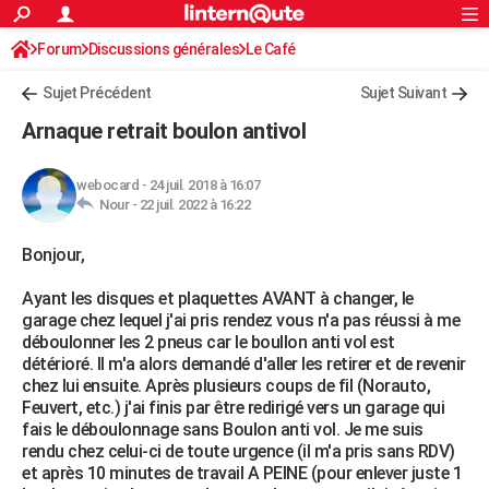
ACTUALITÉS
Forum
Discussions générales
Connexion
S'inscrire
Le Café
Rechercher
Société
Education
Villes
Politique
Faits Divers
Monde
+
SPORT
Sujet Précédent
Sujet Suivant
Football
Cyclisme
Forum
Coupe du monde 2026
Tennis
Rugby
CULTURE
Arnaque retrait boulon antivol
TNT
Cinéma
Musique
Programme TV
Streaming
Sorties cinéma
+
FINANCE
webocard
-
24 juil. 2018 à 16:07
Impôts
Immobilier
Banque
Crédit
Retraite
Epargne
Risques naturels par ville
Assurance
AUTO
Nour -
22 juil. 2022 à 16:22
Réserver un essai
Berlines
Forum auto
Essais
Citadines
SUV
+
HIGH-TECH
Bonjour,
Meilleur smartphone
Ordinateurs
Guide high-tech
Mobiles
Internet
Jeux vidéo
+
BRICOLAGE
Ayant les disques et plaquettes AVANT à changer, le
garage chez lequel j'ai pris rendez vous n'a pas réussi à me
Aménagement intérieur
Cuisine
Jardinage
+
Forum
Extérieur
Salle de bains
Rangement
WEEK-END
déboulonner les 2 pneus car le boullon anti vol est
détérioré. Il m'a alors demandé d'aller les retirer et de revenir
Escapades
Expositions
Week-end nature
Guides de France
Patrimoine
Musées
+
LIFESTYLE
chez lui ensuite. Après plusieurs coups de fil (Norauto,
Feuvert, etc.) j'ai finis par être redirigé vers un garage qui
Bien-être
Mode
+
Art de vivre
Loisirs
Modes de vie
SANTE
fais le déboulonnage sans Boulon anti vol. Je me suis
rendu chez celui-ci de toute urgence (il m'a pris sans RDV)
Guide de la santé
Médicaments
+
Alimentation
Maladies
Sommeil
VOYAGE
et après 10 minutes de travail A PEINE (pour enlever juste 1