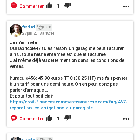
1
Commenter
fred.ml
758
27 juil. 2018 à 18:14
Je m'en mêle.
Oui labricole47 tu as raison, un garagiste peut facturer
ainsi, toute heure entamée est due et facturée.
J'ai même déjà vu cette mention dans les conditions de
ventes.
huracule456; 45.90 euros TTC (38.25 HT) me fait penser
à un tarif pour une demi heure. On en peut donc pas
parler d'arnaque …
Et pour tout soit clair:
https://droit-finances.commentcamarche.com/faq/467-
reparation-les-obligations-du-garagiste
1
Commenter
snocky.
129