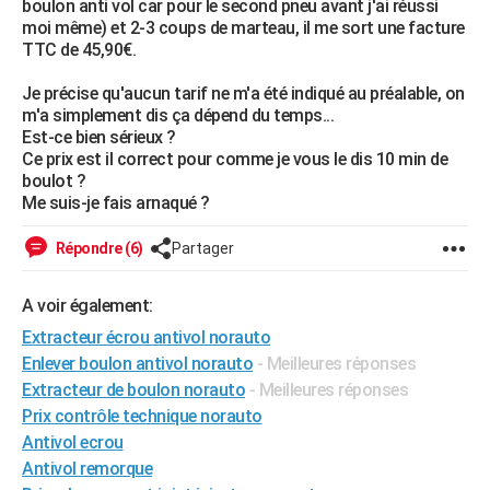
boulon anti vol car pour le second pneu avant j'ai réussi
City break
Voyage de noces
Climat
Destinations
Voyage nature
Forum
+
moi même) et 2-3 coups de marteau, il me sort une facture
PHOTO
TTC de 45,90€.
GUIDES D'ACHAT
Je précise qu'aucun tarif ne m'a été indiqué au préalable, on
m'a simplement dis ça dépend du temps...
BONS PLANS
Est-ce bien sérieux ?
Ce prix est il correct pour comme je vous le dis 10 min de
CARTE DE VOEUX
boulot ?
Carte Bonne année
Carte Pâques
Carte de Noël
Carte Saint-Valentin
Carte d'anniversaire
Me suis-je fais arnaqué ?
DICTIONNAIRE
Biographies
Expressions
Dictionnaire
Citations
Proverbes
PROGRAMME TV
Répondre (6)
Partager
COPAINS D'AVANT
A voir également:
Se connecter
Collèges
Universités
Service militaire
S'inscrire
Lycées
Primaires
Entreprises
Avis de recherche
Extracteur écrou antivol norauto
AVIS DE DÉCÈS
Enlever boulon antivol norauto
- Meilleures réponses
FORUM
Extracteur de boulon norauto
- Meilleures réponses
Prix contrôle technique norauto
Lifestyle
Sport
Television
Cinema
Bricolage
Culture
Auto
Voyage
Antivol ecrou
Antivol remorque