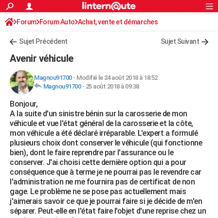
ACTUALITÉS
Forum
Forum Auto
Achat, vente et démarches
Connexion
S'inscrire
Rechercher
Société
Education
Villes
Politique
Faits Divers
Monde
+
SPORT
Démarches administratives
Sujet Précédent
Sujet Suivant
Football
Cyclisme
Forum
Coupe du monde 2026
Tennis
Rugby
CULTURE
Avenir véhicule
TNT
Cinéma
Musique
Programme TV
Streaming
Sorties cinéma
+
FINANCE
Magnou91700
-
Modifié le 24 août 2018 à 18:52
Magnou91700
-
25 août 2018 à 09:38
Impôts
Immobilier
Banque
Crédit
Retraite
Epargne
Risques naturels par ville
Assurance
AUTO
Bonjour,
Réserver un essai
Berlines
Forum auto
Essais
Citadines
SUV
+
HIGH-TECH
A la suite d'un sinistre bénin sur la carosserie de mon
véhicule et vue l'état général de la carosserie et la côte,
Meilleur smartphone
Ordinateurs
Guide high-tech
Mobiles
Internet
Jeux vidéo
+
BRICOLAGE
mon véhicule a été déclaré irréparable. L'expert a formulé
plusieurs choix dont conserver le véhicule (qui fonctionne
Aménagement intérieur
Cuisine
Jardinage
+
Forum
Extérieur
Salle de bains
Rangement
WEEK-END
bien), dont le faire reprendre par l'assurance ou le
conserver. J'ai choisi cette dernière option qui a pour
Escapades
Expositions
Week-end nature
Guides de France
Patrimoine
Musées
+
LIFESTYLE
conséquence que à terme je ne pourrai pas le revendre car
l'administration ne me fournira pas de certificat de non
Bien-être
Mode
+
Art de vivre
Loisirs
Modes de vie
SANTE
gage. Le problème ne se pose pas actuellement mais
j'aimerais savoir ce que je pourrai faire si je décide de m'en
Guide de la santé
Médicaments
+
Alimentation
Maladies
Sommeil
VOYAGE
séparer. Peut-elle en l'état faire l'objet d'une reprise chez un