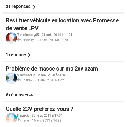
21 réponses
Restituer véhicule en location avec Promesse
de vente LPV
Tatafreddy65
-
21 oct. 2014 à 11:04
snocky.
-
21 oct. 2014 à 11:20
1 réponse
Problème de masse sur ma 2cv azam
Vincentous
-
2 janv. 2020 à 20:49
Icare95
-
3 janv. 2020 à 13:20
6 réponses
Quelle 2CV préférez-vous ?
Patrick
-
23 févr. 2011 à 17:31
rené
-
16 avr. 2011 à 14:22