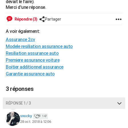
devait le faire).
City break
Voyage de noces
Climat
Destinations
Voyage nature
Forum
+
Merci d'une réponse.
PHOTO
GUIDES D'ACHAT
Répondre (3)
Partager
BONS PLANS
A voir également:
Assurance 2cv
CARTE DE VOEUX
Modele resiliation assurance auto
Carte Bonne année
Carte Pâques
Carte de Noël
Carte Saint-Valentin
Carte d'anniversaire
Resiliation assurance auto
DICTIONNAIRE
Premiere assurance voiture
Biographies
Expressions
Dictionnaire
Citations
Proverbes
PROGRAMME TV
Boitier additionnel assurance
Garantie assurance auto
COPAINS D'AVANT
Se connecter
Collèges
Universités
Service militaire
S'inscrire
Lycées
Primaires
Entreprises
Avis de recherche
3 réponses
AVIS DE DÉCÈS
FORUM
RÉPONSE 1 / 3
Lifestyle
Sport
Television
Cinema
Bricolage
Culture
Auto
Voyage
snocky.
147
28 oct. 2018 à 12:06