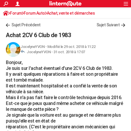
ACTUALITÉS
Forum
Forum Auto
Achat, vente et démarches
Connexion
S'inscrire
Rechercher
Société
Education
Villes
Politique
Faits Divers
Monde
+
SPORT
Sujet Précédent
Sujet Suivant
Football
Cyclisme
Forum
Coupe du monde 2026
Tennis
Rugby
CULTURE
Achat 2CV 6 Club de 1983
TNT
Cinéma
Musique
Programme TV
Streaming
Sorties cinéma
+
FINANCE
JocelyneYVON
-
Modifié le 29 oct. 2018 à 11:22
JocelyneYVON -
31 oct. 2018 à 17:07
Impôts
Immobilier
Banque
Crédit
Retraite
Epargne
Risques naturels par ville
Assurance
AUTO
Bonjour,
Réserver un essai
Berlines
Forum auto
Essais
Citadines
SUV
+
HIGH-TECH
Je suis sur l'achat éventuel d'une 2CV 6 Club de 1983.
Il y avait quelques réparations à faire et son propriétaire
Meilleur smartphone
Ordinateurs
Guide high-tech
Mobiles
Internet
Jeux vidéo
+
BRICOLAGE
est tombé malade.
Il est maintenant hospitalisé et a confié la vente de son
Aménagement intérieur
Cuisine
Jardinage
+
Forum
Extérieur
Salle de bains
Rangement
WEEK-END
véhicule à sa nièce.
Mais il n'a pas fait faire le contrôle technique depuis 2016.
Escapades
Expositions
Week-end nature
Guides de France
Patrimoine
Musées
+
LIFESTYLE
Est-ce que je peux quand même acheter ce véhicule malgré
le manque de cette pièce ?
Bien-être
Mode
+
Art de vivre
Loisirs
Modes de vie
SANTE
Je signale que la voiture est au garage et ne démarre plus
puisqu'elle est en état de
Guide de la santé
Médicaments
+
Alimentation
Maladies
Sommeil
VOYAGE
réparation. (C'est le propriétaire ancien mécanicien qui