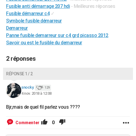
Fusible anti démarrage 207 hdi
- Meilleures réponses
Fusible démarreur c4
✓
Symbole fusible démarreur
Demarreur
Panne fusible demarreur sur c4 grd picasso 2012
Savoir ou est le fusible du demarreur
2 réponses
RÉPONSE 1 / 2
snocky.
129
4 nov. 2018 à 12:08
Bjr,mais de quel fil parlez vous ????
0
Commenter