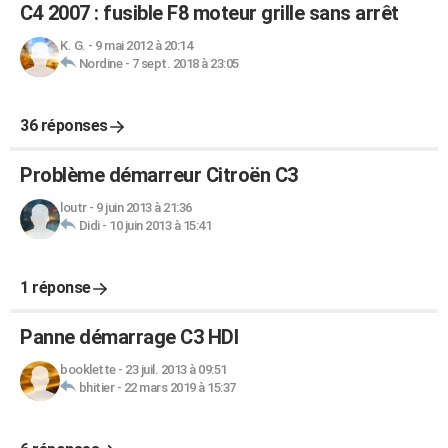
C4 2007 : fusible F8 moteur grille sans arrêt
K. G.
-
9 mai 2012 à 20:14
Nordine
-
7 sept. 2018 à 23:05
36 réponses
Problème démarreur Citroën C3
loutr
-
9 juin 2013 à 21:36
Didi
-
10 juin 2013 à 15:41
1 réponse
Panne démarrage C3 HDI
booklette
-
23 juil. 2013 à 09:51
bhitier
-
22 mars 2019 à 15:37