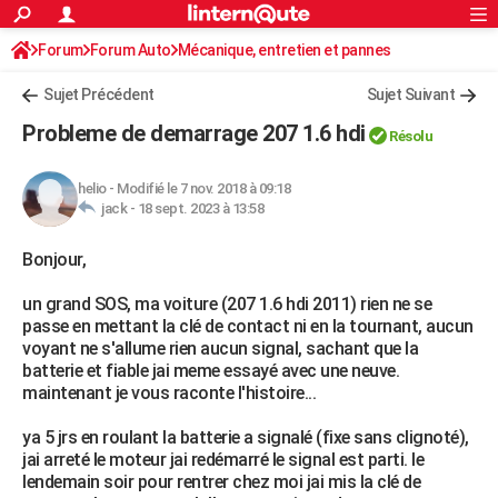
ACTUALITÉS
Forum
Forum Auto
Mécanique, entretien et pannes
Connexion
S'inscrire
Rechercher
Société
Education
Villes
Politique
Faits Divers
Monde
+
SPORT
Sujet Précédent
Sujet Suivant
Football
Cyclisme
Forum
Coupe du monde 2026
Tennis
Rugby
CULTURE
Probleme de demarrage 207 1.6 hdi
Résolu
TNT
Cinéma
Musique
Programme TV
Streaming
Sorties cinéma
+
FINANCE
helio
-
Modifié le 7 nov. 2018 à 09:18
Impôts
Immobilier
Banque
Crédit
Retraite
Epargne
Risques naturels par ville
Assurance
AUTO
jack -
18 sept. 2023 à 13:58
Réserver un essai
Berlines
Forum auto
Essais
Citadines
SUV
+
HIGH-TECH
Bonjour,
Meilleur smartphone
Ordinateurs
Guide high-tech
Mobiles
Internet
Jeux vidéo
+
BRICOLAGE
un grand SOS, ma voiture (207 1.6 hdi 2011) rien ne se
passe en mettant la clé de contact ni en la tournant, aucun
Aménagement intérieur
Cuisine
Jardinage
+
Forum
Extérieur
Salle de bains
Rangement
WEEK-END
voyant ne s'allume rien aucun signal, sachant que la
batterie et fiable jai meme essayé avec une neuve.
Escapades
Expositions
Week-end nature
Guides de France
Patrimoine
Musées
+
LIFESTYLE
maintenant je vous raconte l'histoire...
Bien-être
Mode
+
Art de vivre
Loisirs
Modes de vie
SANTE
ya 5 jrs en roulant la batterie a signalé (fixe sans clignoté),
jai arreté le moteur jai redémarré le signal est parti. le
Guide de la santé
Médicaments
+
Alimentation
Maladies
Sommeil
VOYAGE
lendemain soir pour rentrer chez moi jai mis la clé de