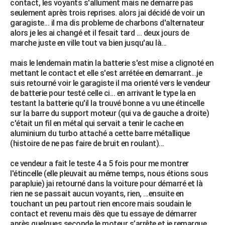
contact, les voyants s'allument mais ne demarre pas
City break
Voyage de noces
Climat
Destinations
Voyage nature
Forum
+
seulement après trois reprises. alors jai décidé de voir un
PHOTO
garagiste... il ma dis probleme de charbons d'alternateur
alors je les ai changé et il fesait tard ... deux jours de
GUIDES D'ACHAT
marche juste en ville tout va bien jusqu'au là...
BONS PLANS
mais le lendemain matin la batterie s'est mise a clignoté en
mettant le contact et elle s'est arrétée en demarrant...je
CARTE DE VOEUX
suis retourné voir le garagiste il ma orienté vers le vendeur
Carte Bonne année
Carte Pâques
Carte de Noël
Carte Saint-Valentin
Carte d'anniversaire
de batterie pour testé celle ci... en arrivant le type la en
DICTIONNAIRE
testant la batterie qu'il la trouvé bonne a vu une étincelle
Biographies
Expressions
Dictionnaire
Citations
Proverbes
sur la barre du support moteur (qui va de gauche a droite)
PROGRAMME TV
c'était un fil en métal qui servait a tenir le cache en
aluminium du turbo attaché a cette barre métallique
COPAINS D'AVANT
(histoire de ne pas faire de bruit en roulant)...
Se connecter
Collèges
Universités
Service militaire
S'inscrire
Lycées
Primaires
Entreprises
Avis de recherche
AVIS DE DÉCÈS
ce vendeur a fait le teste 4 a 5 fois pour me montrer
l'étincelle (elle pleuvait au méme temps, nous étions sous
FORUM
parapluie) jai retourné dans la voiture pour démarré et là
Lifestyle
Sport
Television
Cinema
Bricolage
Culture
Auto
Voyage
rien ne se passait aucun voyants, rien, ...ensuite en
touchant un peu partout rien encore mais soudain le
contact et revenu mais dès que tu essaye de démarrer
après quelques seconde le moteur s’arrête et je remarque