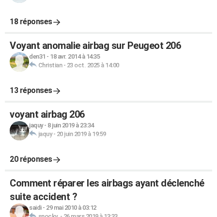
18 réponses
Voyant anomalie airbag sur Peugeot 206
den31
-
18 avr. 2014 à 14:35
Christian
-
23 oct. 2025 à 14:00
13 réponses
voyant airbag 206
jaquy
-
8 juin 2019 à 23:34
jaquy
-
20 juin 2019 à 19:59
20 réponses
Comment réparer les airbags ayant déclenché
suite accident ?
saidi
-
29 mai 2010 à 03:12
snocky.
-
26 mars 2019 à 13:33