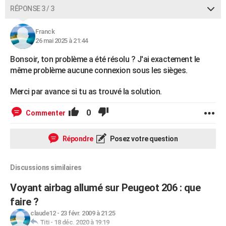
RÉPONSE 3 / 3
Franck
26 mai 2025 à 21:44
Bonsoir, ton problème a été résolu ? J'ai exactement le
même problème aucune connexion sous les sièges.
Merci par avance si tu as trouvé la solution.
0
Commenter
Répondre
Posez votre question
Discussions similaires
Voyant airbag allumé sur Peugeot 206 : que
faire ?
claude12
-
23 févr. 2009 à 21:25
Titi
-
18 déc. 2020 à 19:19