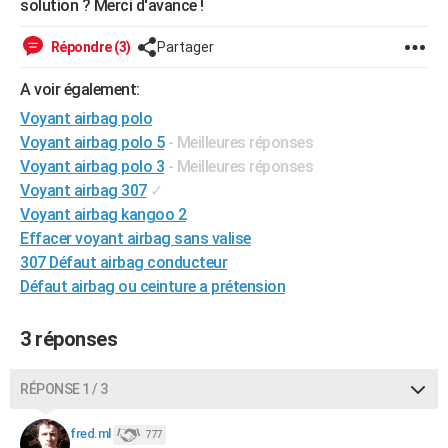
solution ? Merci d'avance !
City break
Voyage de noces
Climat
Destinations
Voyage nature
Forum
+
PHOTO
Répondre (3)
Partager
GUIDES D'ACHAT
A voir également:
BONS PLANS
Voyant airbag polo
Voyant airbag polo 5
- Meilleures réponses
CARTE DE VOEUX
Voyant airbag polo 3
- Meilleures réponses
Carte Bonne année
Carte Pâques
Carte de Noël
Carte Saint-Valentin
Carte d'anniversaire
DICTIONNAIRE
Voyant airbag 307
✓
Voyant airbag kangoo 2
Biographies
Expressions
Dictionnaire
Citations
Proverbes
PROGRAMME TV
Effacer voyant airbag sans valise
307 Défaut airbag conducteur
COPAINS D'AVANT
Défaut airbag ou ceinture a prétension
Se connecter
Collèges
Universités
Service militaire
S'inscrire
Lycées
Primaires
Entreprises
Avis de recherche
AVIS DE DÉCÈS
3 réponses
FORUM
Lifestyle
Sport
Television
Cinema
Bricolage
Culture
Auto
Voyage
RÉPONSE 1 / 3
fred.ml
777