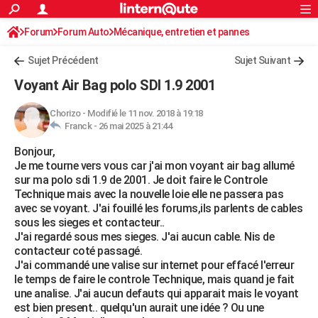
ACTUALITÉS
Forum
Forum Auto
Mécanique, entretien et pannes
Connexion
S'inscrire
Rechercher
Société
Education
Villes
Politique
Faits Divers
Monde
+
SPORT
Sujet Précédent
Sujet Suivant
Football
Cyclisme
Forum
Coupe du monde 2026
Tennis
Rugby
CULTURE
Voyant Air Bag polo SDI 1.9 2001
TNT
Cinéma
Musique
Programme TV
Streaming
Sorties cinéma
+
FINANCE
Chorizo
-
Modifié le 11 nov. 2018 à 19:18
Franck -
26 mai 2025 à 21:44
Impôts
Immobilier
Banque
Crédit
Retraite
Epargne
Risques naturels par ville
Assurance
AUTO
Bonjour,
Réserver un essai
Berlines
Forum auto
Essais
Citadines
SUV
+
HIGH-TECH
Je me tourne vers vous car j'ai mon voyant air bag allumé
sur ma polo sdi 1.9 de 2001. Je doit faire le Controle
Meilleur smartphone
Ordinateurs
Guide high-tech
Mobiles
Internet
Jeux vidéo
+
BRICOLAGE
Technique mais avec la nouvelle loie elle ne passera pas
avec se voyant. J'ai fouillé les forums,ils parlents de cables
Aménagement intérieur
Cuisine
Jardinage
+
Forum
Extérieur
Salle de bains
Rangement
WEEK-END
sous les sieges et contacteur..
J'ai regardé sous mes sieges. J'ai aucun cable. Nis de
Escapades
Expositions
Week-end nature
Guides de France
Patrimoine
Musées
+
LIFESTYLE
contacteur coté passagé.
J'ai commandé une valise sur internet pour effacé l'erreur
Bien-être
Mode
+
Art de vivre
Loisirs
Modes de vie
SANTE
le temps de faire le controle Technique, mais quand je fait
une analise. J'ai aucun defauts qui apparait mais le voyant
Guide de la santé
Médicaments
+
Alimentation
Maladies
Sommeil
VOYAGE
est bien present.. quelqu'un aurait une idée ? Ou une