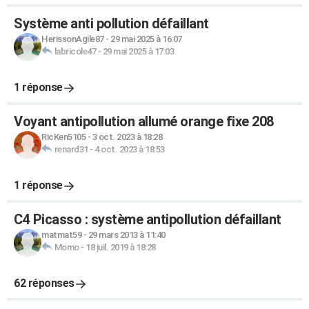
Système anti pollution défaillant
HerissonAgile87
-
29 mai 2025 à 16:07
labricole47
-
29 mai 2025 à 17:03
1 réponse
Voyant antipollution allumé orange fixe 208
RicKen5105
-
3 oct. 2023 à 18:28
renard31
-
4 oct. 2023 à 18:53
1 réponse
C4 Picasso : système antipollution défaillant
matmat59
-
29 mars 2013 à 11:40
Momo
-
18 juil. 2019 à 18:28
62 réponses