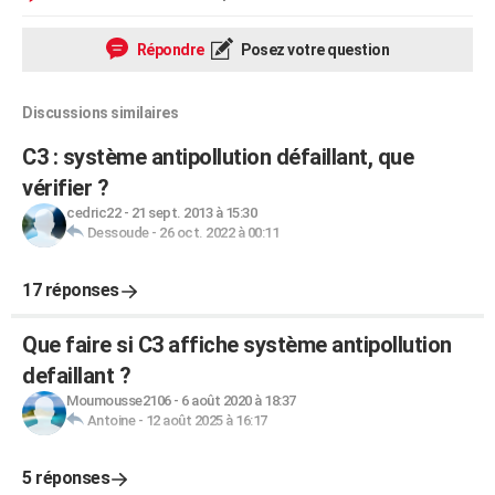
Répondre
Posez votre question
Discussions similaires
C3 : système antipollution défaillant, que
vérifier ?
cedric22
-
21 sept. 2013 à 15:30
Dessoude
-
26 oct. 2022 à 00:11
17 réponses
Que faire si C3 affiche système antipollution
defaillant ?
Moumousse2106
-
6 août 2020 à 18:37
Antoine
-
12 août 2025 à 16:17
5 réponses