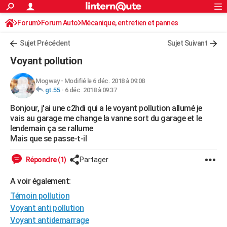
ACTUALITÉS
Forum
Forum Auto
Mécanique, entretien et pannes
Connexion
S'inscrire
Rechercher
Société
Education
Villes
Politique
Faits Divers
Monde
+
SPORT
Sujet Précédent
Sujet Suivant
Football
Cyclisme
Forum
Coupe du monde 2026
Tennis
Rugby
CULTURE
Voyant pollution
TNT
Cinéma
Musique
Programme TV
Streaming
Sorties cinéma
+
FINANCE
Mogway
-
Modifié le 6 déc. 2018 à 09:08
gt.55
-
6 déc. 2018 à 09:37
Impôts
Immobilier
Banque
Crédit
Retraite
Epargne
Risques naturels par ville
Assurance
AUTO
Bonjour, j'ai une c2hdi qui a le voyant pollution allumé je
Réserver un essai
Berlines
Forum auto
Essais
Citadines
SUV
+
HIGH-TECH
vais au garage me change la vanne sort du garage et le
lendemain ça se rallume
Meilleur smartphone
Ordinateurs
Guide high-tech
Mobiles
Internet
Jeux vidéo
+
BRICOLAGE
Mais que se passe-t-il
Aménagement intérieur
Cuisine
Jardinage
+
Forum
Extérieur
Salle de bains
Rangement
WEEK-END
Répondre (1)
Partager
Escapades
Expositions
Week-end nature
Guides de France
Patrimoine
Musées
+
LIFESTYLE
A voir également:
Témoin pollution
Bien-être
Mode
+
Art de vivre
Loisirs
Modes de vie
SANTE
Voyant anti pollution
Guide de la santé
Médicaments
+
Alimentation
Maladies
Sommeil
VOYAGE
Voyant antidemarrage