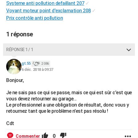
Systeme anti pollution defaillant 207
✓
City break
Voyage de noces
Climat
Destinations
Voyage nature
Forum
+
PHOTO
Voyant moteur point d'exclamation 208
✓
Prix contrôle anti pollution
GUIDES D'ACHAT
BONS PLANS
1 réponse
CARTE DE VOEUX
RÉPONSE 1 / 1
Carte Bonne année
Carte Pâques
Carte de Noël
Carte Saint-Valentin
Carte d'anniversaire
DICTIONNAIRE
gt.55
2 086
Biographies
Expressions
Dictionnaire
Citations
Proverbes
6 déc. 2018 à 09:37
PROGRAMME TV
Bonjour,
COPAINS D'AVANT
Je ne sais pas ce qui se passe, mais ce qui est sûr c'est que
Se connecter
Collèges
Universités
Service militaire
S'inscrire
Lycées
Primaires
Entreprises
Avis de recherche
AVIS DE DÉCÈS
vous devez retourner au garage...
Le professionnel a une obligation de résultat, donc vous y
FORUM
retournez tant que le problème n'est pas résolu !
Lifestyle
Sport
Television
Cinema
Bricolage
Culture
Auto
Voyage
Cdt
0
Commenter