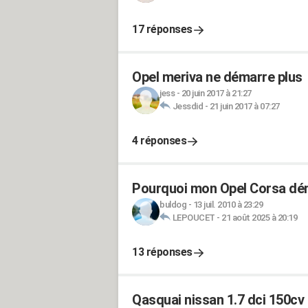
17 réponses
Opel meriva ne démarre plus
jess
-
20 juin 2017 à 21:27
Jessdid
-
21 juin 2017 à 07:27
4 réponses
Pourquoi mon Opel Corsa déma
buldog
-
13 juil. 2010 à 23:29
LEPOUCET
-
21 août 2025 à 20:19
13 réponses
Qasquai nissan 1.7 dci 150cv