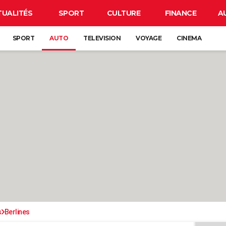
TUALITÉS
SPORT
CULTURE
FINANCE
A
SPORT
AUTO
TELEVISION
VOYAGE
CINEMA
s
Berlines