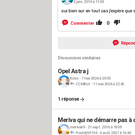
2 janv. 2019 à 11:09
oui bien sur en tout cas j’espère que 
0
Commenter
Répond
Discussions similaires
Opel Astra j
Knox
-
7 mai 2024 à 20:50
CCMBot
-
11 mai 2024 à 22:45
1 réponse
Meriva qui ne démarre pas à
meriva69
-
21 sept. 2016 à 18:05
Freddy59194
-
6 août 2021 à 16:40