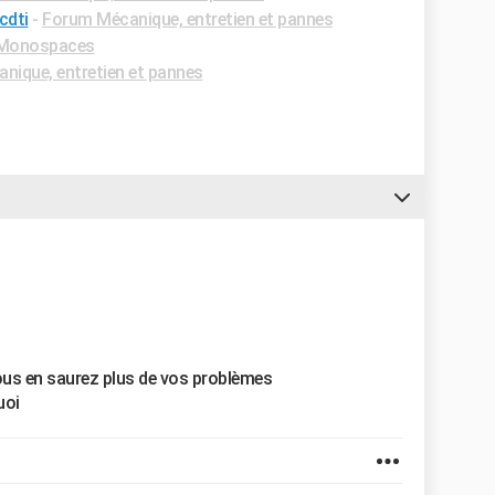
cdti
-
Forum Mécanique, entretien et pannes
Monospaces
nique, entretien et pannes
vous en saurez plus de vos problèmes
uoi