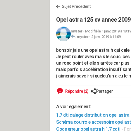
Sujet Précédent
Opel astra 125 cv annee 2009
myster
-
Modifié le 1 janv. 2019 à 18:19
myster -
2 janv. 2019 à 11:09
bonsoir jais une opel astra h qui cal
Je peut rouler avec mais le souci ces
un rond point et elle s’arrête car plus
mais parfois accélération insuffisant
j aimerais savoir si quelqu'un a eu l
Répondre (2)
Partager
A voir également:
1.7 dti calage distribution opel astra 
Schéma courroie accessoire opel astra
Code erreur opel astra h 1.7 cdti
-
For