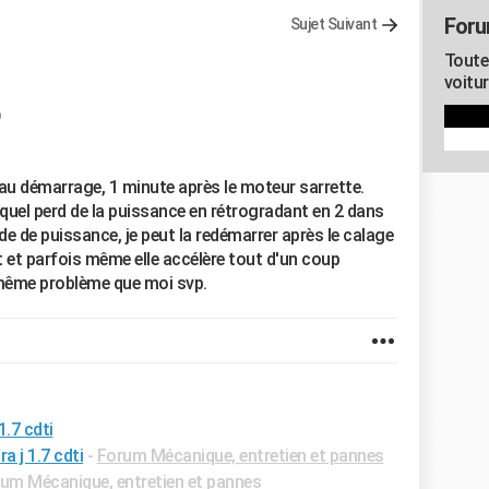
Foru
Sujet Suivant
Toute
voitur
e au démarrage, 1 minute après le moteur sarrette.
 quel perd de la puissance en rétrogradant en 2 dans
 de de puissance, je peut la redémarrer après le calage
 et parfois même elle accélère tout d'un coup
e même problème que moi svp.
1.7 cdti
 j 1.7 cdti
-
Forum Mécanique, entretien et pannes
um Mécanique, entretien et pannes