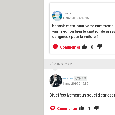
myster
1 janv. 2019 à 19:16
bonsoir merci pour votre commentaire 
vanne egr ou bien le capteur de pressi
dangereux pour la voiture ?
0
Commenter
RÉPONSE 2 / 2
snocky.
147
1 janv. 2019 à 19:37
Bjr, effectivement,un souci d egr est
1
Commenter