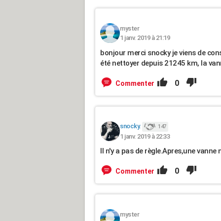
myster
1 janv. 2019 à 21:19
bonjour merci snocky je viens de cons
été nettoyer depuis 21245 km, la van
0
Commenter
snocky.
147
1 janv. 2019 à 22:33
Il n'y a pas de règle.Apres,une vanne
0
Commenter
myster