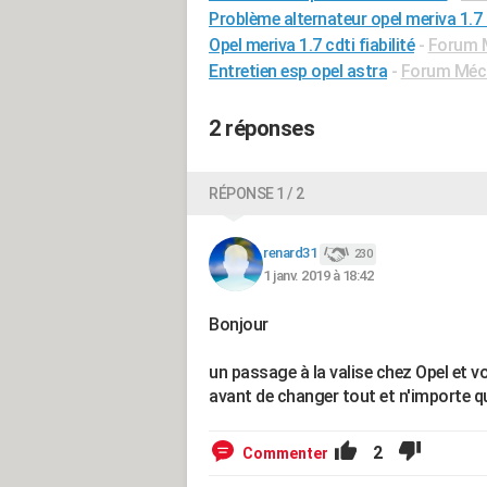
Problème alternateur opel meriva 1.7 
Opel meriva 1.7 cdti fiabilité
-
Forum 
Entretien esp opel astra
-
Forum Méca
2 réponses
RÉPONSE 1 / 2
renard31
230
1 janv. 2019 à 18:42
Bonjour
un passage à la valise chez Opel et 
avant de changer tout et n'importe q
2
Commenter