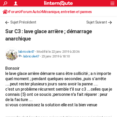
ACTUALITÉS
Forum
Forum Auto
Mécanique, entretien et pannes
Connexion
S'inscrire
Rechercher
Société
Education
Villes
Politique
Faits Divers
Monde
+
SPORT
Sujet Précédent
Sujet Suivant
Football
Cyclisme
Forum
Coupe du monde 2026
Tennis
Rugby
CULTURE
Sur C3 : lave glace arrière ; démarrage
TNT
Cinéma
Musique
Programme TV
Streaming
Sorties cinéma
+
anarchique
FINANCE
Impôts
Immobilier
Banque
Crédit
Retraite
Epargne
Risques naturels par ville
Assurance
AUTO
labricole47
-
Modifié le 22 janv. 2019 à 20:36
labricole47
-
23 janv. 2019 à 18:10
Réserver un essai
Berlines
Forum auto
Essais
Citadines
SUV
+
HIGH-TECH
Bonsoir
Meilleur smartphone
Ordinateurs
Guide high-tech
Mobiles
Internet
Jeux vidéo
+
BRICOLAGE
le lave glace arrière démarre sans être sollicité ; a n importe
quel moment ; pendant quelques secondes ,puis s’arrête
Aménagement intérieur
Cuisine
Jardinage
+
Forum
Extérieur
Salle de bains
Rangement
WEEK-END
.....peut rester plusieurs jours sans avoir la panne .....
c'est un problème récurrent semble t'il sur c3 ....celles que je
Escapades
Expositions
Week-end nature
Guides de France
Patrimoine
Musées
+
LIFESTYLE
connais (5) ont ce soucis ;personne n'a fait réparer : peur
de la facture ....
Bien-être
Mode
+
Art de vivre
Loisirs
Modes de vie
SANTE
si vous connaissez la solution elle est la bien venue
Guide de la santé
Médicaments
+
Alimentation
Maladies
Sommeil
VOYAGE