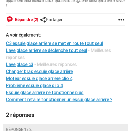
apprendre c'est écouter ceux qui savent et ignorer ceux qui croient savoi
r
City break
Voyage de noces
Climat
Destinations
Voyage nature
Forum
+
PHOTO
GUIDES D'ACHAT
Répondre (2)
Partager
BONS PLANS
A voir également:
CARTE DE VOEUX
C3 essuie glace arrière se met en route tout seul
Lave glace arrière se déclenche tout seul
- Meilleures
Carte Bonne année
Carte Pâques
Carte de Noël
Carte Saint-Valentin
Carte d'anniversaire
DICTIONNAIRE
réponses
Lave glace c3
- Meilleures réponses
Biographies
Expressions
Dictionnaire
Citations
Proverbes
PROGRAMME TV
Changer bras essuie glace arrière
COPAINS D'AVANT
Moteur essuie glace arriere clio 4
Problème essuie glace clio 4
Se connecter
Collèges
Universités
Service militaire
S'inscrire
Lycées
Primaires
Entreprises
Avis de recherche
AVIS DE DÉCÈS
Essuie glace arrière ne fonctionne plus
Comment refaire fonctionner un essui glace arriere ?
FORUM
Lifestyle
Sport
Television
Cinema
Bricolage
Culture
Auto
Voyage
2 réponses
RÉPONSE 1 / 2