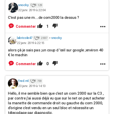
snocky.
129
22 janv. 2019 à 22:04
C'est pas une m....de com2000 la dessus ?
1
Commenter
labricole47
>
snocky.
2 837
22 janv. 2019 à 22:15
alors çà je sais pas ;un coup d 'œil sur google ;environ 40
€ le machin
0
Commenter
fred.ml
759
23 janv. 2019 à 14:13
Hello, il me semble bien que c’est un com 2000 sur la C3 ,
par contre j’ai aussi déjà vu que sur le net on peut acheter
la manette de commande droit ou gauche du com 2000,
d’origine c’est vendu en un seul bloc et nécessite un
télecodage par diagnostic.