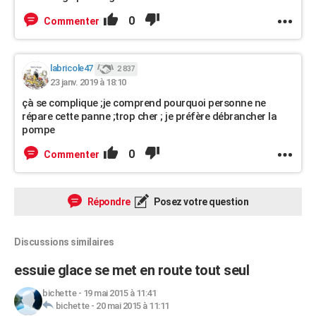
0
Commenter
labricole47
2 837
23 janv. 2019 à 18:10
çà se complique ;je comprend pourquoi personne ne
répare cette panne ;trop cher ; je préfère débrancher la
pompe
0
Commenter
Répondre
Posez votre question
Discussions similaires
essuie glace se met en route tout seul
bichette
-
19 mai 2015 à 11:41
bichette
-
20 mai 2015 à 11:11