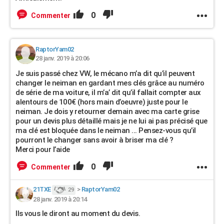
0
Commenter
RaptorYam02
28 janv. 2019 à 20:06
Je suis passé chez VW, le mécano m’a dit qu’il peuvent
changer le neiman en gardant mes clés grâce au numéro
de série de ma voiture, il m’a’ dit qu’il fallait compter aux
alentours de 100€ (hors main d’oeuvre) juste pour le
neiman. Je dois y retourner demain avec ma carte grise
pour un devis plus détaillé mais je ne lui ai pas précisé que
ma clé est bloquée dans le neiman ... Pensez-vous qu’il
pourront le changer sans avoir à briser ma clé ?
Merci pour l’aide
0
Commenter
21TXE
>
RaptorYam02
29
28 janv. 2019 à 20:14
Ils vous le diront au moment du devis.