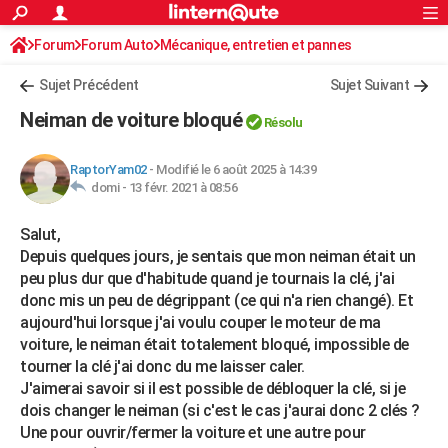
ACTUALITÉS
Forum
Forum Auto
Mécanique, entretien et pannes
Connexion
S'inscrire
Rechercher
Société
Education
Villes
Politique
Faits Divers
Monde
+
SPORT
Sujet Précédent
Sujet Suivant
Football
Cyclisme
Forum
Coupe du monde 2026
Tennis
Rugby
CULTURE
Neiman de voiture bloqué
Résolu
TNT
Cinéma
Musique
Programme TV
Streaming
Sorties cinéma
+
FINANCE
RaptorYam02
-
Modifié le 6 août 2025 à 14:39
Impôts
Immobilier
Banque
Crédit
Retraite
Epargne
Risques naturels par ville
Assurance
AUTO
domi -
13 févr. 2021 à 08:56
Réserver un essai
Berlines
Forum auto
Essais
Citadines
SUV
+
HIGH-TECH
Salut,
Depuis quelques jours, je sentais que mon neiman était un
Meilleur smartphone
Ordinateurs
Guide high-tech
Mobiles
Internet
Jeux vidéo
+
BRICOLAGE
peu plus dur que d'habitude quand je tournais la clé, j'ai
donc mis un peu de dégrippant (ce qui n'a rien changé). Et
Aménagement intérieur
Cuisine
Jardinage
+
Forum
Extérieur
Salle de bains
Rangement
WEEK-END
aujourd'hui lorsque j'ai voulu couper le moteur de ma
voiture, le neiman était totalement bloqué, impossible de
Escapades
Expositions
Week-end nature
Guides de France
Patrimoine
Musées
+
LIFESTYLE
tourner la clé j'ai donc du me laisser caler.
Bien-être
Mode
+
Art de vivre
Loisirs
Modes de vie
J'aimerai savoir si il est possible de débloquer la clé, si je
SANTE
dois changer le neiman (si c'est le cas j'aurai donc 2 clés ?
Guide de la santé
Médicaments
+
Alimentation
Maladies
Sommeil
Une pour ouvrir/fermer la voiture et une autre pour
VOYAGE