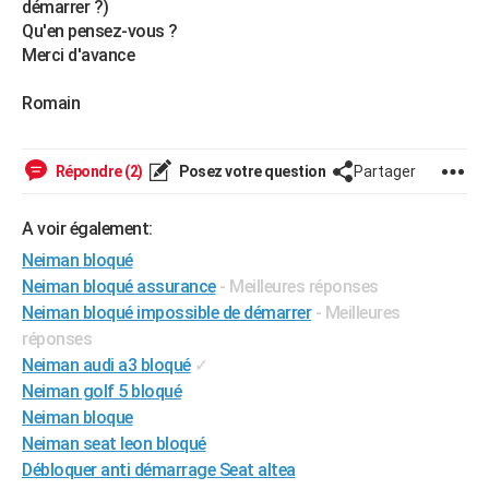
démarrer ?)
City break
Voyage de noces
Climat
Destinations
Voyage nature
Forum
+
PHOTO
Qu'en pensez-vous ?
Merci d'avance
GUIDES D'ACHAT
Romain
BONS PLANS
CARTE DE VOEUX
Répondre (2)
Posez votre question
Partager
Carte Bonne année
Carte Pâques
Carte de Noël
Carte Saint-Valentin
Carte d'anniversaire
DICTIONNAIRE
A voir également:
Biographies
Expressions
Dictionnaire
Citations
Proverbes
PROGRAMME TV
Neiman bloqué
Neiman bloqué assurance
- Meilleures réponses
COPAINS D'AVANT
Neiman bloqué impossible de démarrer
- Meilleures
Se connecter
Collèges
Universités
Service militaire
S'inscrire
Lycées
Primaires
Entreprises
Avis de recherche
AVIS DE DÉCÈS
réponses
Neiman audi a3 bloqué
✓
FORUM
Neiman golf 5 bloqué
Neiman bloque
Lifestyle
Sport
Television
Cinema
Bricolage
Culture
Auto
Voyage
Neiman seat leon bloqué
Débloquer anti démarrage Seat altea