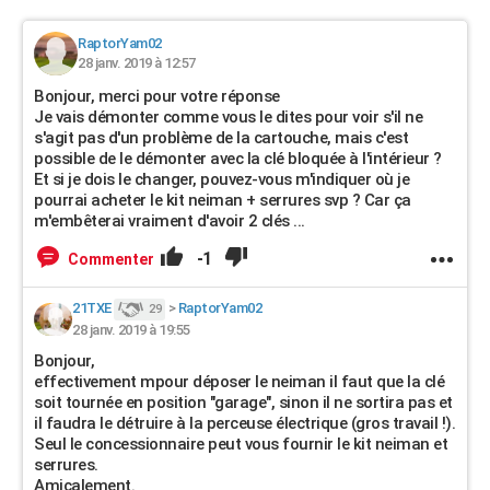
RaptorYam02
28 janv. 2019 à 12:57
Bonjour, merci pour votre réponse
Je vais démonter comme vous le dites pour voir s'il ne
s'agit pas d'un problème de la cartouche, mais c'est
possible de le démonter avec la clé bloquée à l'intérieur ?
Et si je dois le changer, pouvez-vous m'indiquer où je
pourrai acheter le kit neiman + serrures svp ? Car ça
m'embêterai vraiment d'avoir 2 clés ...
-1
Commenter
21TXE
>
RaptorYam02
29
28 janv. 2019 à 19:55
Bonjour,
effectivement mpour déposer le neiman il faut que la clé
soit tournée en position "garage", sinon il ne sortira pas et
il faudra le détruire à la perceuse électrique (gros travail !).
Seul le concessionnaire peut vous fournir le kit neiman et
serrures.
Amicalement.