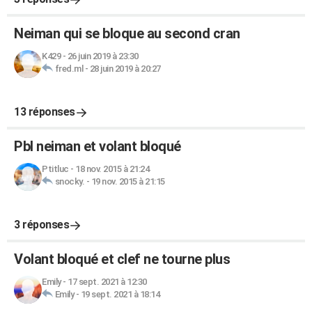
Neiman qui se bloque au second cran
K429
-
26 juin 2019 à 23:30
fred.ml
-
28 juin 2019 à 20:27
13 réponses
Pbl neiman et volant bloqué
Ptitluc
-
18 nov. 2015 à 21:24
snocky.
-
19 nov. 2015 à 21:15
3 réponses
Volant bloqué et clef ne tourne plus
Emily
-
17 sept. 2021 à 12:30
Emily
-
19 sept. 2021 à 18:14