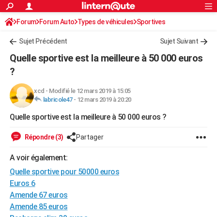
ACTUALITÉS
Forum
Forum Auto
Types de véhicules
Connexion
S'inscrire
Sportives
Rechercher
Société
Education
Villes
Politique
Faits Divers
Monde
+
SPORT
Sujet Précédent
Sujet Suivant
Football
Cyclisme
Forum
Coupe du monde 2026
Tennis
Rugby
CULTURE
Quelle sportive est la meilleure à 50 000 euros
TNT
Cinéma
Musique
Programme TV
Streaming
Sorties cinéma
+
?
FINANCE
Impôts
Immobilier
Banque
Crédit
Retraite
Epargne
Risques naturels par ville
Assurance
AUTO
xcd
-
Modifié le 12 mars 2019 à 15:05
labricole47
-
12 mars 2019 à 20:20
Réserver un essai
Berlines
Forum auto
Essais
Citadines
SUV
+
HIGH-TECH
Quelle sportive est la meilleure à 50 000 euros ?
Meilleur smartphone
Ordinateurs
Guide high-tech
Mobiles
Internet
Jeux vidéo
+
BRICOLAGE
Répondre (3)
Partager
Aménagement intérieur
Cuisine
Jardinage
+
Forum
Extérieur
Salle de bains
Rangement
WEEK-END
A voir également:
Escapades
Expositions
Week-end nature
Guides de France
Patrimoine
Musées
+
LIFESTYLE
Quelle sportive pour 50000 euros
Euros 6
Bien-être
Mode
+
Art de vivre
Loisirs
Modes de vie
SANTE
Amende 67 euros
Amende 85 euros
Guide de la santé
Médicaments
+
Alimentation
Maladies
Sommeil
VOYAGE