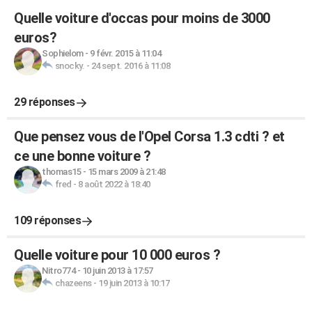
Quelle voiture d'occas pour moins de 3000
euros?
Sophielom
-
9 févr. 2015 à 11:04
snocky.
-
24 sept. 2016 à 11:08
29 réponses
Que pensez vous de l'Opel Corsa 1.3 cdti ? et
ce une bonne voiture ?
thomas15
-
15 mars 2009 à 21:48
fred
-
8 août 2022 à 18:40
109 réponses
Quelle voiture pour 10 000 euros ?
Nitro774
-
10 juin 2013 à 17:57
chazeens
-
19 juin 2013 à 10:17