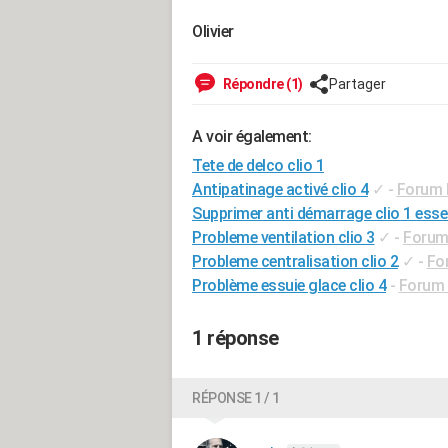
Olivier
Répondre (1)
Partager
A voir également:
Tete de delco clio 1
Antipatinage activé clio 4
✓
-
Forum M
Supprimer anti démarrage clio 1 ess
Probleme ventilation clio 3
✓
-
Forum 
Probleme centralisation clio 2
✓
-
Fo
Problème essuie glace clio 4
-
Forum 
1 réponse
RÉPONSE 1 / 1