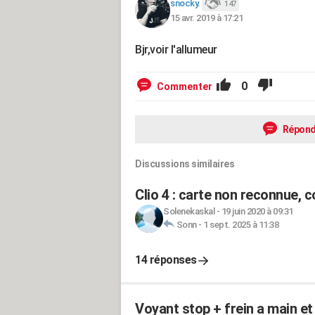
snocky.
147
15 avr. 2019 à 17:21
Bjr,voir l'allumeur
0
Commenter
Répond
Discussions similaires
Clio 4 : carte non reconnue,
Solenekaskal
-
19 juin 2020 à 09:31
Sonn
-
1 sept. 2025 à 11:38
14 réponses
Voyant stop + frein a main e