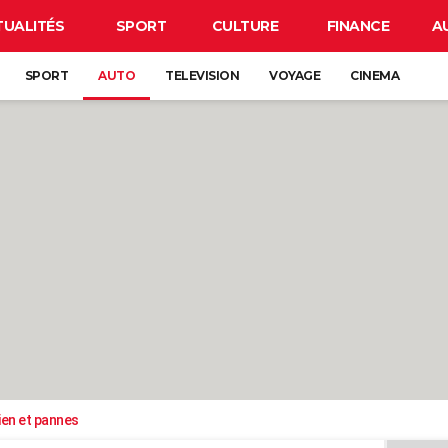
TUALITÉS
SPORT
CULTURE
FINANCE
A
SPORT
AUTO
TELEVISION
VOYAGE
CINEMA
ien et pannes