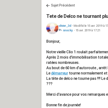
Sujet Précédent
Tete de Delco ne tournant plu
olivier_3d
-
Modifié le 15 avr. 2019 à 1
snocky.
-
15 avr. 2019 à 17:21
Bonjour,
Notre vieille Clio 1 roulait parfaitemen
Après 2 mois d'immobilisation totale d
ratées nombreuses.
Au bout de 60 km d'autoroute , arrêt 
Le
démarreur
tourne normalement et 
La tête de delco ne tourne pas !!!! Le
???
Merci d'avance pour vos remarques et 
Bonne fin de journée!