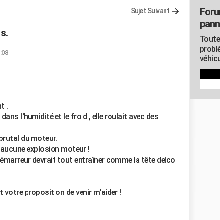
Foru
Sujet Suivant
pann
s.
Toute
probl
7:08
véhicu
t .
ans l'humidité et le froid , elle roulait avec des
brutal du moteur.
aucune explosion moteur !
 démarreur devrait tout entraîner comme la tête delco
votre proposition de venir m'aider !