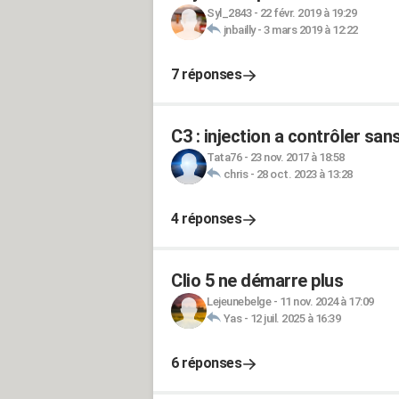
Syl_2843
-
22 févr. 2019 à 19:29
jnbailly
-
3 mars 2019 à 12:22
7 réponses
C3 : injection a contrôler sa
Tata76
-
23 nov. 2017 à 18:58
chris
-
28 oct. 2023 à 13:28
4 réponses
Clio 5 ne démarre plus
Lejeunebelge
-
11 nov. 2024 à 17:09
Yas
-
12 juil. 2025 à 16:39
6 réponses