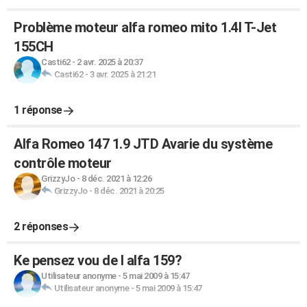
Problème moteur alfa romeo mito 1.4l T-Jet
155CH
Casti62
-
2 avr. 2025 à 20:37
Casti62
-
3 avr. 2025 à 21:21
1 réponse
Alfa Romeo 147 1.9 JTD Avarie du système
contrôle moteur
GrizzyJo
-
8 déc. 2021 à 12:26
GrizzyJo
-
8 déc. 2021 à 20:25
2 réponses
Ke pensez vou de l alfa 159?
Utilisateur anonyme
-
5 mai 2009 à 15:47
Utilisateur anonyme
-
5 mai 2009 à 15:47