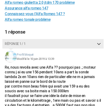
Alfa romeo giulietta 2.0 jtdm 170 problème
City break
Voyage de noces
Climat
Destinations
Voyage nature
Forum
+
PHOTO
Assurance alfa romeo 147
Connaissez-vous l'Alfa Romeo 147 ?
GUIDES D'ACHAT
Alfa romeo tonale problème
BONS PLANS
1 réponse
CARTE DE VOEUX
Carte Bonne année
Carte Pâques
Carte de Noël
Carte Saint-Valentin
Carte d'anniversaire
RÉPONSE 1 / 1
DICTIONNAIRE
Biographies
Expressions
Dictionnaire
Citations
Proverbes
PROGRAMME TV
Profil bloqué
Modifié le 10 juin 2019 à 13:39
COPAINS D'AVANT
Re, nous revoila avec une Alfa ?? pourquoi pas .; moteur
Se connecter
Collèges
Universités
Service militaire
S'inscrire
Lycées
Primaires
Entreprises
Avis de recherche
connu j ai eu une 156 pendant 10ans a part la sonde
AVIS DE DÉCÈS
lambda 2x en 10ans rien de particulier elle ne m a jamais
laissé en panne sur le bord de la route
FORUM
par contre mon beau frère qui avait une 159 a eu des
soucis avec sa boite mais a 150.000km
Lifestyle
Sport
Television
Cinema
Bricolage
Culture
Auto
Voyage
il faudrait pour se faire une idée la date de mise en
circulation et le kilométrage , 1ere main ou pas et savoir s il
y a des factures d entretien .. a 5000€ faut pas non plus