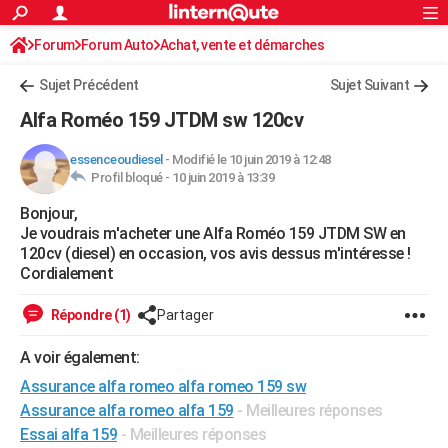
ACTUALITÉS
Forum
Forum Auto
Achat, vente et démarches
Connexion
S'inscrire
Rechercher
Société
Education
Villes
Politique
Faits Divers
Monde
+
SPORT
Avis sur les modèles
Sujet Précédent
Sujet Suivant
Football
Cyclisme
Forum
Coupe du monde 2026
Tennis
Rugby
CULTURE
Alfa Roméo 159 JTDM sw 120cv
TNT
Cinéma
Musique
Programme TV
Streaming
Sorties cinéma
+
FINANCE
essenceoudiesel
-
Modifié le 10 juin 2019 à 12:48
Profil bloqué -
10 juin 2019 à 13:39
Impôts
Immobilier
Banque
Crédit
Retraite
Epargne
Risques naturels par ville
Assurance
AUTO
Bonjour,
Réserver un essai
Berlines
Forum auto
Essais
Citadines
SUV
+
HIGH-TECH
Je voudrais m'acheter une Alfa Roméo 159 JTDM SW en
120cv (diesel) en occasion, vos avis dessus m'intéresse !
Meilleur smartphone
Ordinateurs
Guide high-tech
Mobiles
Internet
Jeux vidéo
+
BRICOLAGE
Cordialement
Aménagement intérieur
Cuisine
Jardinage
+
Forum
Extérieur
Salle de bains
Rangement
WEEK-END
Répondre (1)
Partager
Escapades
Expositions
Week-end nature
Guides de France
Patrimoine
Musées
+
LIFESTYLE
A voir également:
Assurance alfa romeo alfa romeo 159 sw
Bien-être
Mode
+
Art de vivre
Loisirs
Modes de vie
SANTE
Assurance alfa romeo alfa 159
- Meilleures réponses
Guide de la santé
Médicaments
+
Alimentation
Maladies
Sommeil
VOYAGE
Essai alfa 159
- Meilleures réponses