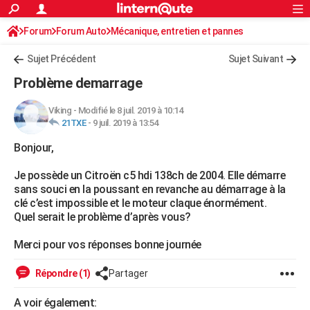
ACTUALITÉS
Forum
Forum Auto
Mécanique, entretien et pannes
Connexion
S'inscrire
Rechercher
Société
Education
Villes
Politique
Faits Divers
Monde
+
SPORT
Sujet Précédent
Sujet Suivant
Football
Cyclisme
Forum
Coupe du monde 2026
Tennis
Rugby
CULTURE
Problème demarrage
TNT
Cinéma
Musique
Programme TV
Streaming
Sorties cinéma
+
FINANCE
Viking
-
Modifié le 8 juil. 2019 à 10:14
21TXE
-
9 juil. 2019 à 13:54
Impôts
Immobilier
Banque
Crédit
Retraite
Epargne
Risques naturels par ville
Assurance
AUTO
Bonjour,
Réserver un essai
Berlines
Forum auto
Essais
Citadines
SUV
+
HIGH-TECH
Je possède un Citroën c5 hdi 138ch de 2004. Elle démarre
Meilleur smartphone
Ordinateurs
Guide high-tech
Mobiles
Internet
Jeux vidéo
+
BRICOLAGE
sans souci en la poussant en revanche au démarrage à la
clé c’est impossible et le moteur claque énormément.
Aménagement intérieur
Cuisine
Jardinage
+
Forum
Extérieur
Salle de bains
Rangement
WEEK-END
Quel serait le problème d’après vous?
Escapades
Expositions
Week-end nature
Guides de France
Patrimoine
Musées
+
LIFESTYLE
Merci pour vos réponses bonne journée
Bien-être
Mode
+
Art de vivre
Loisirs
Modes de vie
SANTE
Répondre (1)
Partager
Guide de la santé
Médicaments
+
Alimentation
Maladies
Sommeil
VOYAGE
A voir également: