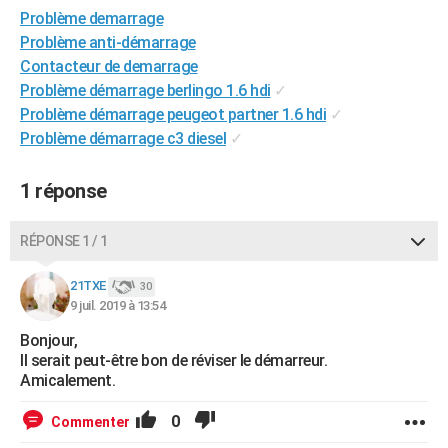
Problème demarrage
City break
Voyage de noces
Climat
Destinations
Voyage nature
Forum
+
PHOTO
Problème anti-démarrage
GUIDES D'ACHAT
Contacteur de demarrage
Problème démarrage berlingo 1.6 hdi
✓
BONS PLANS
Problème démarrage peugeot partner 1.6 hdi
✓
Problème démarrage c3 diesel
✓
CARTE DE VOEUX
Carte Bonne année
Carte Pâques
Carte de Noël
Carte Saint-Valentin
Carte d'anniversaire
DICTIONNAIRE
1 réponse
Biographies
Expressions
Dictionnaire
Citations
Proverbes
PROGRAMME TV
RÉPONSE 1 / 1
COPAINS D'AVANT
21TXE
30
Se connecter
Collèges
Universités
Service militaire
S'inscrire
Lycées
Primaires
Entreprises
Avis de recherche
9 juil. 2019 à 13:54
AVIS DE DÉCÈS
Bonjour,
FORUM
Il serait peut-être bon de réviser le démarreur.
Amicalement.
Lifestyle
Sport
Television
Cinema
Bricolage
Culture
Auto
Voyage
0
Commenter