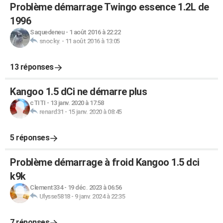
Problème démarrage Twingo essence 1.2L de
1996
Saquedeneu
-
1 août 2016 à 22:22
snocky.
-
11 août 2016 à 13:05
13 réponses
Kangoo 1.5 dCi ne démarre plus
cTITI
-
13 janv. 2020 à 17:58
renard31
-
15 janv. 2020 à 08:45
5 réponses
Problème démarrage à froid Kangoo 1.5 dci
k9k
Clement334
-
19 déc. 2023 à 06:56
Ulysse5818
-
9 janv. 2024 à 22:35
7 réponses