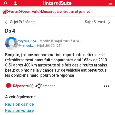
ACTUALITÉS
Forum
Forum Auto
Mécanique, entretien et pannes
Connexion
S'inscrire
Rechercher
Société
Education
Villes
Politique
Faits Divers
Monde
+
SPORT
Sujet Précédent
Sujet Suivant
Football
Cyclisme
Forum
Coupe du monde 2026
Tennis
Rugby
CULTURE
Ds 4
TNT
Cinéma
Musique
Programme TV
Streaming
Sorties cinéma
+
FINANCE
Yoyo63_5743
-
Modifié le 14 juil. 2019 à 09:48
snocky.
-
14 juil. 2019 à 10:51
Impôts
Immobilier
Banque
Crédit
Retraite
Epargne
Risques naturels par ville
Assurance
AUTO
Bonjour, j ai une consommation importante de liquide de
Réserver un essai
Berlines
Forum auto
Essais
Citadines
SUV
+
HIGH-TECH
refroidissement sans fuite apparentes ds4 163cv de 2013
0,5 l apres 400 km autoroute si je fais des circuits urbains
Meilleur smartphone
Ordinateurs
Guide high-tech
Mobiles
Internet
Jeux vidéo
+
BRICOLAGE
beaucoup moins la vidange sur ce vehicule est prevu tous
les combiens merci pour votre reponse
Aménagement intérieur
Cuisine
Jardinage
+
Forum
Extérieur
Salle de bains
Rangement
WEEK-END
Répondre (1)
Partager
Escapades
Expositions
Week-end nature
Guides de France
Patrimoine
Musées
+
LIFESTYLE
A voir également:
Bien-être
Mode
+
Art de vivre
Loisirs
Modes de vie
SANTE
Revision ds nice
Guide de la santé
Médicaments
+
Alimentation
Maladies
Sommeil
Revision voiture
VOYAGE