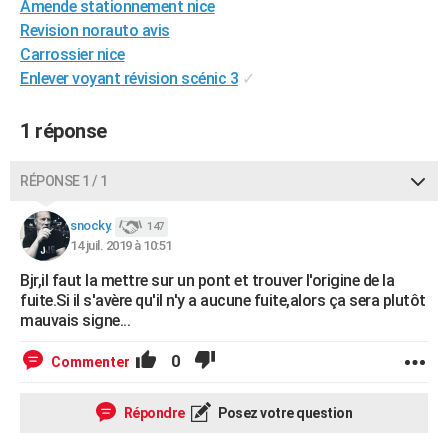
Amende stationnement nice
City break
Voyage de noces
Climat
Destinations
Voyage nature
Forum
+
PHOTO
Revision norauto avis
Carrossier nice
GUIDES D'ACHAT
Enlever voyant révision scénic 3
✓
BONS PLANS
1 réponse
CARTE DE VOEUX
Carte Bonne année
Carte Pâques
Carte de Noël
Carte Saint-Valentin
Carte d'anniversaire
RÉPONSE 1 / 1
DICTIONNAIRE
Biographies
Expressions
Dictionnaire
Citations
Proverbes
snocky.
PROGRAMME TV
147
14 juil. 2019 à 10:51
COPAINS D'AVANT
Bjr,il faut la mettre sur un pont et trouver l'origine de la
fuite.Si il s'avère qu'il n'y a aucune fuite,alors ça sera plutôt
Se connecter
Collèges
Universités
Service militaire
S'inscrire
Lycées
Primaires
Entreprises
Avis de recherche
AVIS DE DÉCÈS
mauvais signe...
FORUM
0
Commenter
Lifestyle
Sport
Television
Cinema
Bricolage
Culture
Auto
Voyage
Répondre
Posez votre question