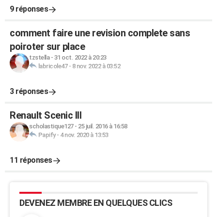
9 réponses
comment faire une revision complete sans
poiroter sur place
tzstella
-
31 oct. 2022 à 20:23
labricole47
-
8 nov. 2022 à 03:52
3 réponses
Renault Scenic III
scholastique127
-
25 juil. 2016 à 16:58
Papify
-
4 nov. 2020 à 13:53
11 réponses
DEVENEZ MEMBRE EN QUELQUES CLICS