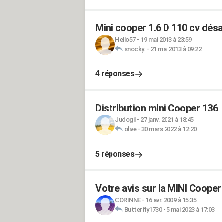
Mini cooper 1.6 D 110 cv dés
Hello57
-
19 mai 2013 à 23:59
snocky.
-
21 mai 2013 à 09:22
4 réponses
Distribution mini Cooper 136
Judogil
-
27 janv. 2021 à 18:45
olive
-
30 mars 2022 à 12:20
5 réponses
Votre avis sur la MINI Cooper
CORINNE
-
16 avr. 2009 à 15:35
Butterfly1730
-
5 mai 2023 à 17:03