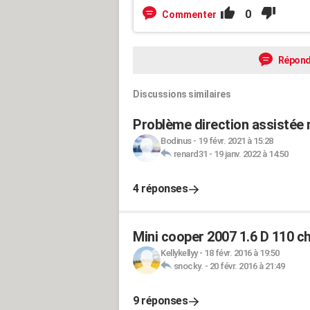
0
Commenter
Répond
Discussions similaires
Problème direction assistée 
Bodinus
-
19 févr. 2021 à 15:28
renard31
-
19 janv. 2022 à 14:50
4 réponses
Mini cooper 2007 1.6 D 110 ch
Kellykellyy
-
18 févr. 2016 à 19:50
snocky.
-
20 févr. 2016 à 21:49
9 réponses