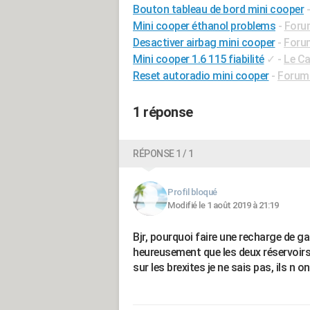
Bouton tableau de bord mini cooper
Mini cooper éthanol problems
-
Forum
Desactiver airbag mini cooper
-
Foru
Mini cooper 1.6 115 fiabilité
✓
-
Le Ca
Reset autoradio mini cooper
-
Forum 
1 réponse
RÉPONSE 1 / 1
Profil bloqué
Modifié le 1 août 2019 à 21:19
Bjr, pourquoi faire une recharge de ga
heureusement que les deux réservoirs s
sur les brexites je ne sais pas, ils n 