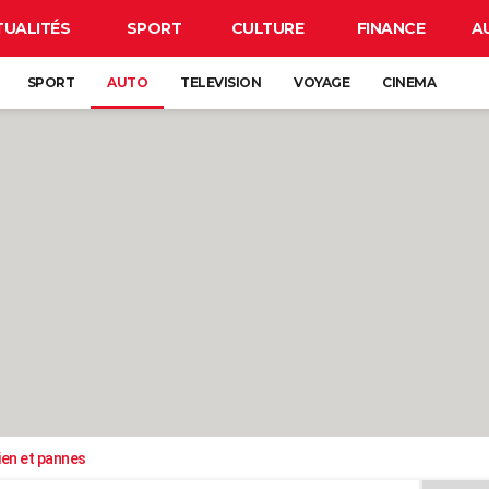
TUALITÉS
SPORT
CULTURE
FINANCE
A
SPORT
AUTO
TELEVISION
VOYAGE
CINEMA
ien et pannes