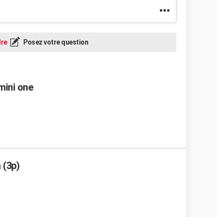
re
Posez votre question
mini one
 (3p)