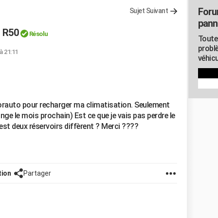
Foru
Sujet Suivant
pann
 R50
Résolu
Toute
probl
à 21:11
véhicu
Norauto pour recharger ma climatisation. Seulement
ange le mois prochain) Est ce que je vais pas perdre le
est deux réservoirs diffèrent ? Merci ????
tion
Partager