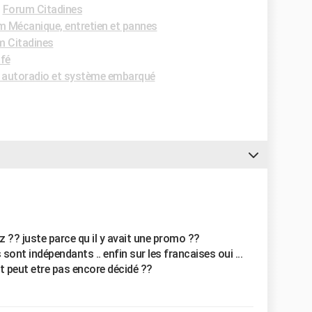
-
Forum Citadines
 Mécanique, entretien et pannes
m Citadines
fé
autoradio et système embarqué
z ?? juste parce qu il y avait une promo ??
ont indépendants .. enfin sur les francaises oui ...
ont peut etre pas encore décidé ??