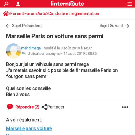
ACTUALITÉS
Forum
Forum Auto
Conduite et réglementation
Connexion
S'inscrire
Rechercher
Société
Education
Villes
Politique
Faits Divers
Monde
+
SPORT
Radars et permis
Sujet Précédent
Sujet Suivant
Football
Cyclisme
Forum
Coupe du monde 2026
Tennis
Rugby
CULTURE
Marseille Paris on voiture sans permi
TNT
Cinéma
Musique
Programme TV
Streaming
Sorties cinéma
+
FINANCE
mehdimega
-
Modifié le 3 août 2019 à 14:37
Utilisateur anonyme -
11 août 2019 à 08:35
Impôts
Immobilier
Banque
Crédit
Retraite
Epargne
Risques naturels par ville
Assurance
AUTO
Bonjour jai un véhicule sans permi mega
Réserver un essai
Berlines
Forum auto
Essais
Citadines
SUV
+
HIGH-TECH
J'aimerais savoir si c possible de fir marseille Paris on
fourgon sans permi
Meilleur smartphone
Ordinateurs
Guide high-tech
Mobiles
Internet
Jeux vidéo
+
BRICOLAGE
Quel son les conseille
Aménagement intérieur
Cuisine
Jardinage
+
Forum
Extérieur
Salle de bains
Rangement
WEEK-END
Bien à vous
Escapades
Expositions
Week-end nature
Guides de France
Patrimoine
Musées
+
LIFESTYLE
Répondre (2)
Partager
Bien-être
Mode
+
Art de vivre
Loisirs
Modes de vie
SANTE
A voir également:
Marseille paris voiture
Guide de la santé
Médicaments
+
Alimentation
Maladies
Sommeil
VOYAGE