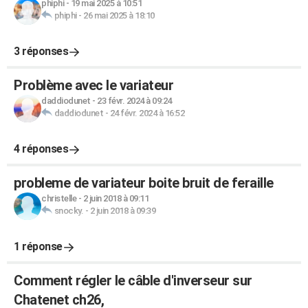
phiphi
-
19 mai 2025 à 10:51
phiphi
-
26 mai 2025 à 18:10
3 réponses
Problème avec le variateur
daddiodunet
-
23 févr. 2024 à 09:24
daddiodunet
-
24 févr. 2024 à 16:52
4 réponses
probleme de variateur boite bruit de feraille
christelle
-
2 juin 2018 à 09:11
snocky.
-
2 juin 2018 à 09:39
1 réponse
Comment régler le câble d'inverseur sur
Chatenet ch26,