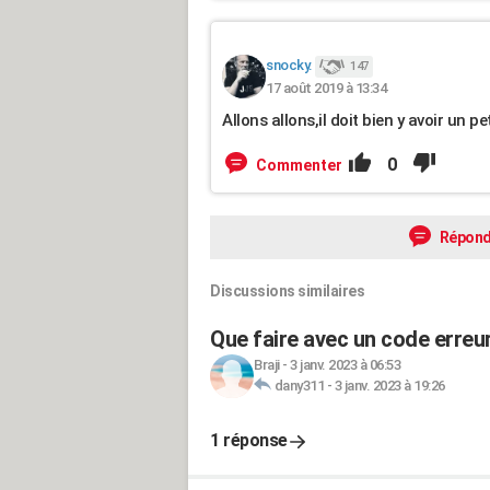
snocky.
147
17 août 2019 à 13:34
Allons allons,il doit bien y avoir un p
0
Commenter
Répond
Discussions similaires
Que faire avec un code erreu
Braji
-
3 janv. 2023 à 06:53
dany311
-
3 janv. 2023 à 19:26
1 réponse