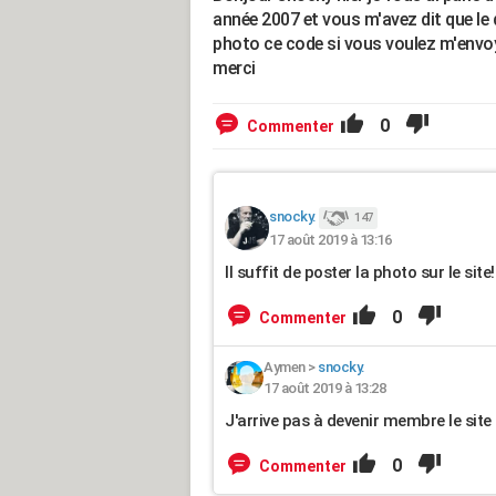
année 2007 et vous m'avez dit que le 
photo ce code si vous voulez m'envoye
merci
0
Commenter
snocky.
147
17 août 2019 à 13:16
Il suffit de poster la photo sur le site!
0
Commenter
Aymen
>
snocky.
17 août 2019 à 13:28
J'arrive pas à devenir membre le site
0
Commenter