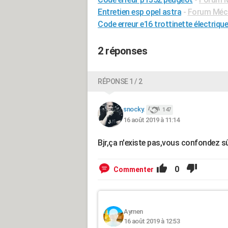
Entretien esp opel astra
-
Forum Méca
Code erreur e16 trottinette électrique
2 réponses
RÉPONSE 1 / 2
snocky.
147
16 août 2019 à 11:14
Bjr,ça n'existe pas,vous confondez 
0
Commenter
Aymen
16 août 2019 à 12:53