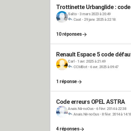
Trottinette Urbanglide : code 
Salto
-
3 mars 2023 à 20:49
Caat
-
29 janv. 2025 à 22:18
10 réponses
Renault Espace 5 code défau
Carl
-
1 avr. 2025 à 21:49
CCMBot
-
6 avr. 2025 à 09:47
1 réponse
Code erreurs OPEL ASTRA
Anais.Nii-noOus
-
6 févr. 2014 à 22:38
Anais.Nii-noOus
-
8 févr. 2014 à 14:1
4 réponses