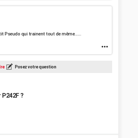
etit Pseudo qui trainent tout de même......
re
Posez votre question
r P242F ?