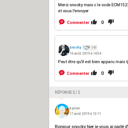
Merci snocky mais c le code ECM15236
et vous l'envoyer
0
Commenter
snocky.
147
16 août 2019 à 14:54
Peut être qu'il est bien apparu mais tj
0
Commenter
RÉPONSE 2 / 2
Aymen
17 août 2019 à 13:11
Bonjour snocky hier je vous ai parlé