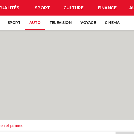
TUALITÉS
SPORT
CULTURE
FINANCE
A
SPORT
AUTO
TELEVISION
VOYAGE
CINEMA
ien et pannes