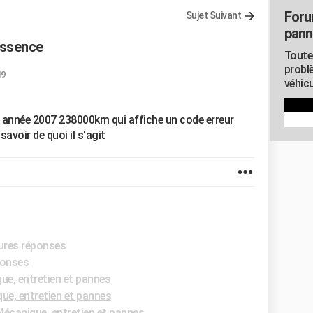
Foru
Sujet Suivant
pann
 essence
Toute
probl
19
véhicu
ce année 2007 238000km qui affiche un code erreur
voir de quoi il s'agit
eures réponses
ponses
e, entretien et pannes
e, entretien et pannes
écanique, entretien et pannes