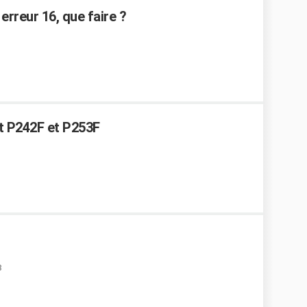
erreur 16, que faire ?
t P242F et P253F
8