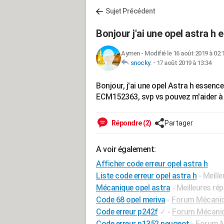
Sujet Précédent
Bonjour j'ai une opel astra h
Aymen
-
Modifié le 16 août 2019 à 02:
snocky.
-
17 août 2019 à 13:34
Bonjour, j'ai une opel Astra h essen
ECM152363, svp vs pouvez m'aider à sa
Répondre (2)
Partager
A voir également:
Afficher code erreur opel astra h
Liste code erreur opel astra h
- Meill
Mécanique opel astra
- Meilleures ré
Code 68 opel meriva
-
Forum Mécaniqu
Code erreur p242f
✓
-
Forum Mécaniqu
Code erreur p1352 peugeot
-
Forum M