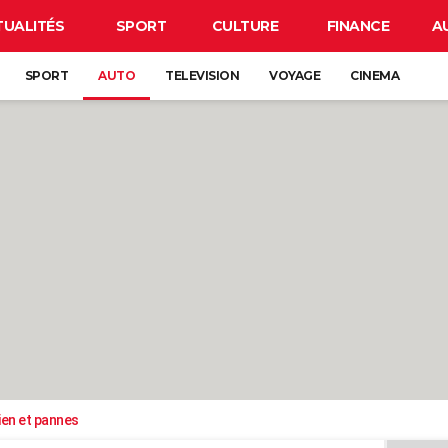
TUALITÉS
SPORT
CULTURE
FINANCE
A
SPORT
AUTO
TELEVISION
VOYAGE
CINEMA
ien et pannes