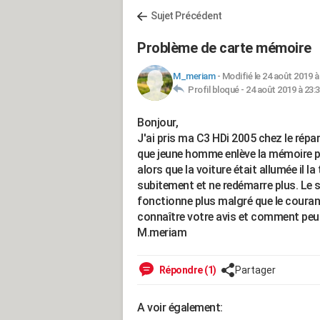
Sujet Précédent
Problème de carte mémoire
M_meriam
-
Modifié le 24 août 2019 à
Profil bloqué -
24 août 2019 à 23:
Bonjour,
J'ai pris ma C3 HDi 2005 chez le répa
que jeune homme enlève la mémoire po
alors que la voiture était allumée il l
subitement et ne redémarre plus. Le s
fonctionne plus malgré que le coura
connaître votre avis et comment peut
M.meriam
Répondre (1)
Partager
A voir également: