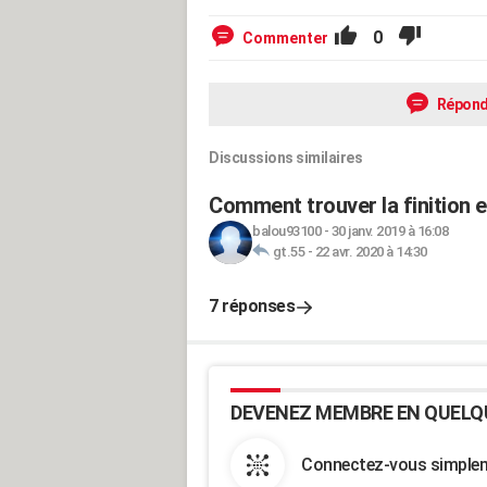
0
Commenter
Répond
Discussions similaires
Comment trouver la finition 
balou93100
-
30 janv. 2019 à 16:08
gt.55
-
22 avr. 2020 à 14:30
7 réponses
DEVENEZ MEMBRE EN QUELQ
Connectez-vous simpleme