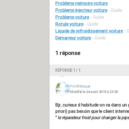
Problème mémoire voiture
Probleme injecteur voiture
- Guide
Probleme voiture
- Guide
Rotule voiture
- Guide
Liquide de refroidissement voiture
- 
Demarreur voiture
- Guide
1 réponse
RÉPONSE 1 / 1
Profil bloqué
Modifié le 24 août 2019 à 23:38
Bjr, curieux d habitude on va dans un 
priori) pas besoin que le client interv
"
le réparateur froid pour changer la pip