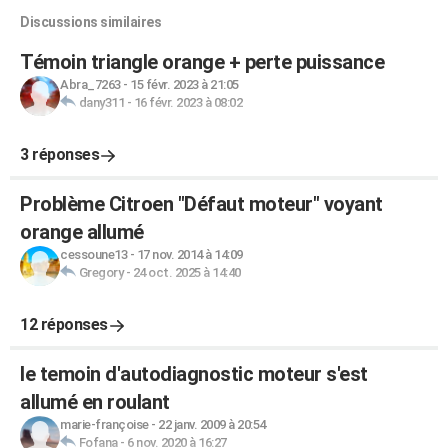
Discussions similaires
Témoin triangle orange + perte puissance
Abra_7263
-
15 févr. 2023 à 21:05
dany311
-
16 févr. 2023 à 08:02
3 réponses
Problème Citroen "Défaut moteur" voyant
orange allumé
cessoune13
-
17 nov. 2014 à 14:09
Gregory
-
24 oct. 2025 à 14:40
12 réponses
le temoin d'autodiagnostic moteur s'est
allumé en roulant
marie-françoise
-
22 janv. 2009 à 20:54
Fofana
-
6 nov. 2020 à 16:27