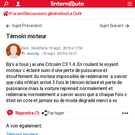
ACTUALITÉS
Forum
Discussions générales
Connexion
S'inscrire
Le Café
Rechercher
Société
Education
Villes
Politique
Faits Divers
Monde
+
SPORT
Sujet Précédent
Sujet Suivant
Football
Cyclisme
Forum
Coupe du monde 2026
Tennis
Rugby
CULTURE
Témoin moteur
TNT
Cinéma
Musique
Programme TV
Streaming
Sorties cinéma
+
FINANCE
Rick
-
Modifié le 19 sept. 2019 à 17:50
snocky.
-
19 sept. 2019 à 19:27
Impôts
Immobilier
Banque
Crédit
Retraite
Epargne
Risques naturels par ville
Assurance
AUTO
Bjrs a tous j ai une Citroën C3 1.4 .En roulant le voyant
Réserver un essai
Berlines
Forum auto
Essais
Citadines
SUV
+
HIGH-TECH
moteur c éclairé suivi d une perte de puissance et
étouffement du moteur.impossible de redémarrer .a savoir
Meilleur smartphone
Ordinateurs
Guide high-tech
Mobiles
Internet
Jeux vidéo
+
BRICOLAGE
que cela m'était arrivé 3 fois le témoin éclairé et perte de
puissance mais la voiture reprenait normalement et
Aménagement intérieur
Cuisine
Jardinage
+
Forum
Extérieur
Salle de bains
Rangement
WEEK-END
redemarai normalement.a savoir aussi que a chaque fois c
était en cote et jamais eu de mode dégradé merci a vs
Escapades
Expositions
Week-end nature
Guides de France
Patrimoine
Musées
+
LIFESTYLE
Répondre (1)
Partager
Bien-être
Mode
+
Art de vivre
Loisirs
Modes de vie
SANTE
A voir également:
Guide de la santé
Médicaments
+
Alimentation
Maladies
Sommeil
VOYAGE
Témoin moteur