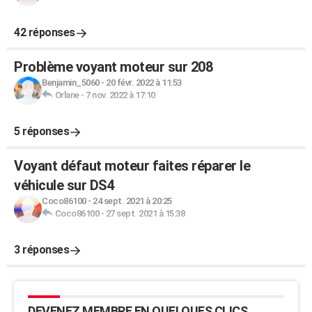
42 réponses
Problème voyant moteur sur 208
Benjamin_5060
-
20 févr. 2022 à 11:53
Orlane
-
7 nov. 2022 à 17:10
5 réponses
Voyant défaut moteur faites réparer le
véhicule sur DS4
Coco86100
-
24 sept. 2021 à 20:25
Coco86100
-
27 sept. 2021 à 15:38
3 réponses
DEVENEZ MEMBRE EN QUELQUES CLICS