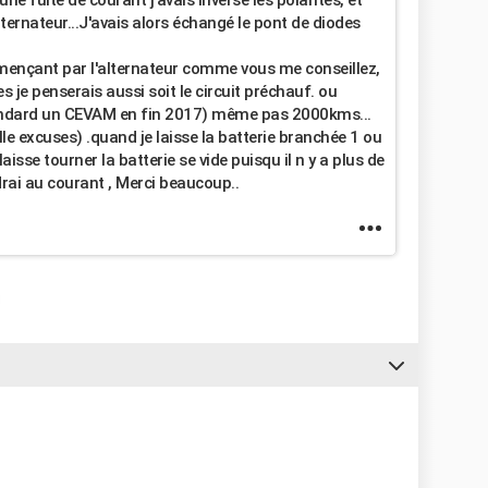
 une fuite de courant j'avais inversé les polarités, et
lternateur...J'avais alors échangé le pont de diodes
ommençant par l'alternateur comme vous me conseillez,
es je penserais aussi soit le circuit préchauf. ou
andard un CEVAM en fin 2017) même pas 2000kms...
lle excuses) .quand je laisse la batterie branchée 1 ou
 laisse tourner la batterie se vide puisqu il n y a plus de
drai au courant , Merci beaucoup..