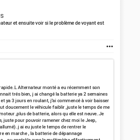
HS
teur et ensuite voir si le problème de voyant est
 rapide..L Alternateur monté a eu récemment son
nait trés bien, j ai changé la batterie ya 2 semaines
et ya 3 jours en roulant, j'ai commencé à voir baisser
tout doucement le véhicule faiblir ,juste le temps de me
moteur ,plus de batterie, alors qu elle est neuve..Je
e, juste pour pouvoir ramener chez moi le Jeep,
llumé)..j ai eu juste le temps de rentrer le
ttre en marche , la batterie de dépannage