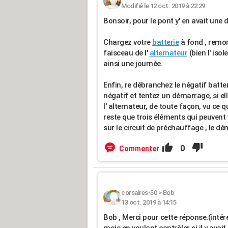
Modifié le 12 oct. 2019 à 22:29
Bonsoir, pour le pont y' en avait une 
Chargez votre
batterie
à fond , remon
faisceau de l'
alternateur
(bien l' isol
ainsi une journée.
Enfin, re débranchez le négatif batter
négatif et tentez un démarrage, si el
l' alternateur, de toute façon, vu ce q
reste que trois éléments qui peuvent 
sur le circuit de préchauffage , le dém
0
Commenter
corsaires-50
>
Bob
13 oct. 2019 à 14:15
Bob , Merci pour cette réponse.(intér