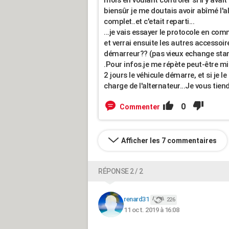
mois en voulant contrôler si il y avait
biensûr je me doutais avoir abîmé l'a
complet..et c'etait reparti...
...je vais essayer le protocole en c
et verrai ensuite les autres accessoir
démarreur?? (pas vieux echange st
.Pour infos.je me répète peut-être mi
2 jours le véhicule démarre, et si je le
charge de l'alternateur...Je vous tien
0
Commenter
Afficher les 7 commentaires
RÉPONSE 2 / 2
renard31
226
11 oct. 2019 à 16:08