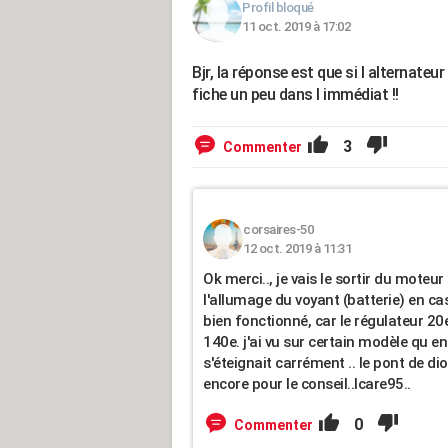
Profil bloqué
11 oct. 2019 à 17:02
Bjr, la réponse est que si l alternateur
fiche un peu dans l immédiat !!
3
Commenter
corsaires-50
12 oct. 2019 à 11:31
Ok merci.., je vais le sortir du moteur e
l'allumage du voyant (batterie) en ca
bien fonctionné, car le régulateur 20
140e. j'ai vu sur certain modèle qu en
s'éteignait carrément .. le pont de di
encore pour le conseil..Icare95..
0
Commenter