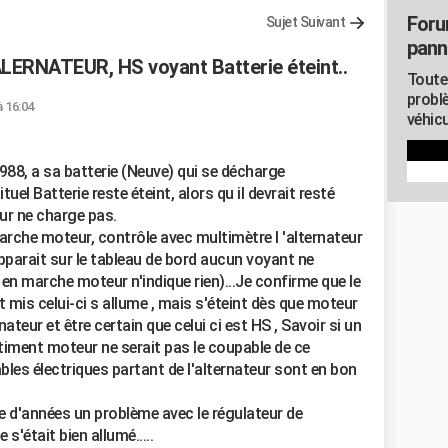
Foru
Sujet Suivant
pann
LERNATEUR, HS voyant Batterie éteint..
Toute
probl
à 16:04
véhicu
88, a sa batterie (Neuve) qui se décharge
el Batterie reste éteint, alors qu il devrait resté
eur ne charge pas.
arche moteur, contrôle avec multimètre l 'alternateur
pparait sur le tableau de bord aucun voyant ne
e en marche moteur n'indique rien)...Je confirme que le
t mis celui-ci s allume , mais s'éteint dès que moteur
teur et être certain que celui ci est HS , Savoir si un
timent moteur ne serait pas le coupable de ce
les électriques partant de l'alternateur sont en bon
ine d'années un problème avec le régulateur de
 s'était bien allumé.....