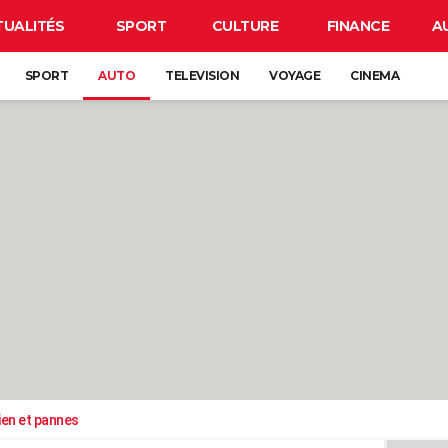
TUALITÉS
SPORT
CULTURE
FINANCE
A
SPORT
AUTO
TELEVISION
VOYAGE
CINEMA
ien et pannes