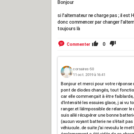
Bonjour
si l'alternateur ne charge pas ; il est 
donc commencer par changer l'alterna
toujours là
0
Commenter
corsaires-50
11 oct. 2019 à 16:41
Bonjour et merci pour votre réponse
pont de diodes changés, tout fonction
car elle commençait à être faiblarde, 
d'intensité les essuies glace, j ai vu 
ranger.et làImpossible de relancer le 
suis allé récupérer une bonne batteri
(aucun voyant batterie ne s'était pas a
véhiucule..de suite j'ai revoulu le me