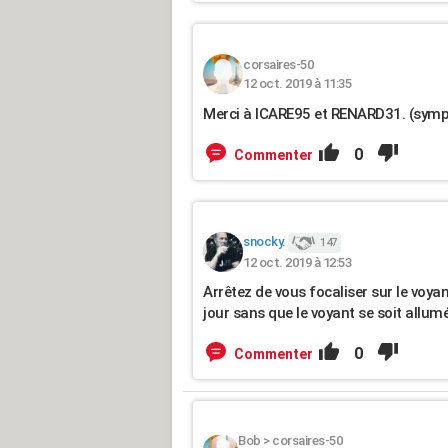
corsaires-50
12 oct. 2019 à 11:35
Merci à ICARE95 et RENARD31. (sympa
0
Commenter
snocky.
147
12 oct. 2019 à 12:53
Arrêtez de vous focaliser sur le voya
jour sans que le voyant se soit allum
0
Commenter
Bob
>
corsaires-50