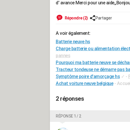
d' avance Merci pour une aide,,Bonjou
Répondre (2)
Partager
A voir également:
Batterie neuve hs
Charge batterie ou alimentation élect
pannes
Pourquoi ma batterie neuve se décha
Tracteur tondeuse ne démarre pas ba
Symptôme poire d'amorçage hs
✓
-
Achat voiture neuve belgique
- Accuei
2 réponses
RÉPONSE 1 / 2