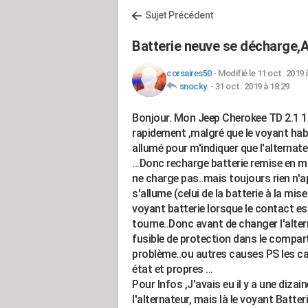
Sujet Précédent
Batterie neuve se décharge,A
corsaires50
-
Modifié le 11 oct. 2019 
snocky.
-
31 oct. 2019 à 18:29
Bonjour. Mon Jeep Cherokee TD 2.1 19
rapidement ,malgré que le voyant habitu
allumé pour m'indiquer que l'alternat
...Donc recharge batterie remise en m
ne charge pas..mais toujours rien n'a
s'allume (celui de la batterie à la mis
voyant batterie lorsque le contact es
tourne..Donc avant de changer l'alterna
fusible de protection dans le compar
problème..ou autres causes PS les cab
état et propres ...
Pour Infos ,J'avais eu il y a une diza
l'alternateur, mais là le voyant Batterie