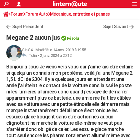
ACTUALITÉS
Forum
Forum Auto
Mécanique, entretien et pannes
Connexion
S'inscrire
Rechercher
Société
Education
Villes
Politique
Faits Divers
Monde
+
SPORT
Sujet Précédent
Sujet Suivant
Football
Cyclisme
Forum
Coupe du monde 2026
Tennis
Rugby
CULTURE
Megane 2 aucun jus
Résolu
TNT
Cinéma
Musique
Programme TV
Streaming
Sorties cinéma
+
FINANCE
Sisi84
-
Modifié le 14 nov. 2019 à 19:55
Tolin -
2 janv. 2024 à 20:12
Impôts
Immobilier
Banque
Crédit
Retraite
Epargne
Risques naturels par ville
Assurance
AUTO
Bonjour à tous Je viens vers vous car j'aimerais être éclairé
Réserver un essai
Berlines
Forum auto
Essais
Citadines
SUV
+
HIGH-TECH
si quelqu'un connais mon problème. voilà j'ai une Mégane 2
1,5 L dCi de 2004. il y a quelques jours en attendant une
Meilleur smartphone
Ordinateurs
Guide high-tech
Mobiles
Internet
Jeux vidéo
+
BRICOLAGE
amie j'ai éteint le contact de la voiture sans laissé le poste
ni les lumières allumées donc quand j'essaye de démarrer
Aménagement intérieur
Cuisine
Jardinage
+
Forum
Extérieur
Salle de bains
Rangement
WEEK-END
apparemment plus de batterie. une amie me fait les câbles
avec sa voiture avec une petite étincelle elle démarre mais
Escapades
Expositions
Week-end nature
Guides de France
Patrimoine
Musées
+
LIFESTYLE
marque instantanément défaillance électronique les
essuies glace bougent sans être actionnés aucun
Bien-être
Mode
+
Art de vivre
Loisirs
Modes de vie
SANTE
clignotant ne marche la voiture elle-même ne veut pas
s'arrêter donc obligé de caler. Les essuie-glace marche
Guide de la santé
Médicaments
+
Alimentation
Maladies
Sommeil
VOYAGE
tout seul encore les phares totalement allumé même avec