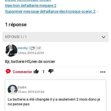
Injection defaillante megane 2
Supprimer message défaillance électronique scenic 2
✓
1 réponse
RÉPONSE 1 / 1
snocky.
147
14 nov. 2019 à 22:09
Bjr, batterie HS,rien de sorcier
1
Commenter
Sisi84
15 nov. 2019 à 01:04
La batterie a été changée il y a seulement 2 mois donc je
ne pense pas