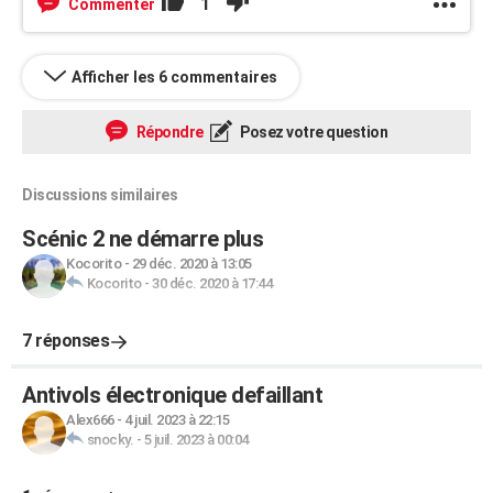
1
Commenter
Afficher les 6 commentaires
Répondre
Posez votre question
Discussions similaires
Scénic 2 ne démarre plus
Kocorito
-
29 déc. 2020 à 13:05
Kocorito
-
30 déc. 2020 à 17:44
7 réponses
Antivols électronique defaillant
Alex666
-
4 juil. 2023 à 22:15
snocky.
-
5 juil. 2023 à 00:04