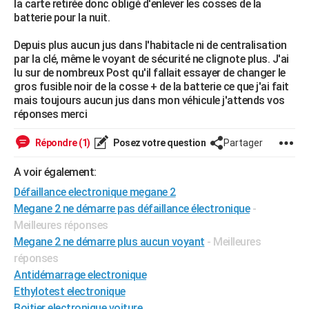
la carte retirée donc obligé d'enlever les cosses de la
City break
Voyage de noces
Climat
Destinations
Voyage nature
Forum
+
batterie pour la nuit.
PHOTO
Depuis plus aucun jus dans l'habitacle ni de centralisation
GUIDES D'ACHAT
par la clé, même le voyant de sécurité ne clignote plus. J'ai
lu sur de nombreux Post qu'il fallait essayer de changer le
BONS PLANS
gros fusible noir de la cosse + de la batterie ce que j'ai fait
mais toujours aucun jus dans mon véhicule j'attends vos
CARTE DE VOEUX
réponses merci
Carte Bonne année
Carte Pâques
Carte de Noël
Carte Saint-Valentin
Carte d'anniversaire
DICTIONNAIRE
Répondre (1)
Posez votre question
Partager
Biographies
Expressions
Dictionnaire
Citations
Proverbes
PROGRAMME TV
A voir également:
COPAINS D'AVANT
Défaillance electronique megane 2
Megane 2 ne démarre pas défaillance électronique
-
Se connecter
Collèges
Universités
Service militaire
S'inscrire
Lycées
Primaires
Entreprises
Avis de recherche
AVIS DE DÉCÈS
Meilleures réponses
FORUM
Megane 2 ne démarre plus aucun voyant
- Meilleures
réponses
Lifestyle
Sport
Television
Cinema
Bricolage
Culture
Auto
Voyage
Antidémarrage electronique
Ethylotest electronique
Boitier electronique voiture