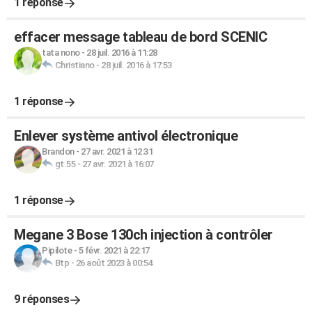
1 réponse
effacer message tableau de bord SCENIC
tata nono
-
28 juil. 2016 à 11:28
Christiano
-
28 juil. 2016 à 17:53
1 réponse
Enlever système antivol électronique
Brandon
-
27 avr. 2021 à 12:31
gt.55
-
27 avr. 2021 à 16:07
1 réponse
Megane 3 Bose 130ch injection à contrôler
Pipilote
-
5 févr. 2021 à 22:17
Btp
-
26 août 2023 à 00:54
9 réponses