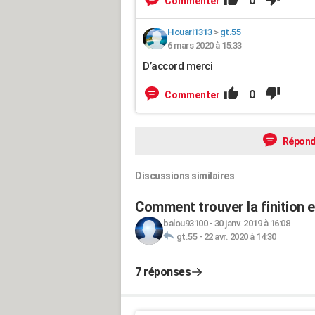
0
Commenter
Houari1313
>
gt.55
6 mars 2020 à 15:33
D’accord merci
0
Commenter
Répond
Discussions similaires
Comment trouver la finition 
balou93100
-
30 janv. 2019 à 16:08
gt.55
-
22 avr. 2020 à 14:30
7 réponses