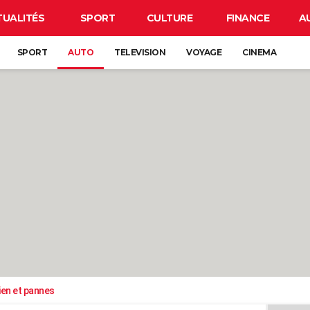
TUALITÉS
SPORT
CULTURE
FINANCE
A
SPORT
AUTO
TELEVISION
VOYAGE
CINEMA
ien et pannes