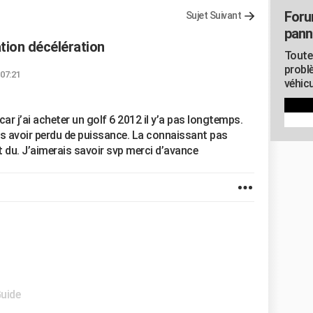
Foru
Sujet Suivant
pann
tion décélération
Toute
probl
 07:21
véhicu
ar j’ai acheter un golf 6 2012 il y’a pas longtemps.
ns avoir perdu de puissance. La connaissant pas
st du. J’aimerais savoir svp merci d’avance
Guide