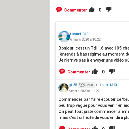
0
Commenter
Houari1313
6 mars 2020 à 10:22
Bonjour, c’est un Tdi 1.6 avec 105 che
j’entends à bas régime au moment de 
Je n’arrive pas à envoyer une vidéo 
0
Commenter
gt.55
>
Houari1313
2 086
6 mars 2020 à 11:29
Commencez par faire écouter ce "brui
peu trop vague pour vous venir en ai
On peut tout juste commencer à émett
mais c'est difficile de vous en dire plu