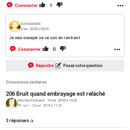
1
Commenter
Antho84440
9 avr. 2020 à 08:29
Je vais essayer sa ce soir en rentrant
0
Commenter
Répondre
Posez votre question
Discussions similaires
206 Bruit quand embrayage est relâché
MechaStreisand
-
19 avr. 2018 à 14:20
vw1
-
24 avr. 2018 à 17:20
3 réponses