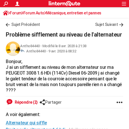
ACTUALITÉS
Forum
Forum Auto
Mécanique, entretien et pannes
Connexion
S'inscrire
Rechercher
Société
Education
Villes
Politique
Faits Divers
Monde
+
SPORT
Sujet Précédent
Sujet Suivant
Football
Cyclisme
Forum
Coupe du monde 2026
Tennis
Rugby
CULTURE
Problème sifflement au niveau de l'alternateur
TNT
Cinéma
Musique
Programme TV
Streaming
Sorties cinéma
+
FINANCE
Antho84440
-
Modifié le 8 avr. 2020 à 21:38
Antho84440 -
9 avr. 2020 à 08:32
Impôts
Immobilier
Banque
Crédit
Retraite
Epargne
Risques naturels par ville
Assurance
AUTO
Bonjour,
Réserver un essai
Berlines
Forum auto
Essais
Citadines
SUV
+
HIGH-TECH
J ai un sifflement au niveau de mon alternateur sur ma
PEUGEOT 3008 1.6 HDi (114Cv) Diesel 06-2009 j ai changé
Meilleur smartphone
Ordinateurs
Guide high-tech
Mobiles
Internet
Jeux vidéo
+
BRICOLAGE
le galet tendeur de la courroie accessoire pensant que le
bruit venait de la mais non toujours pareille rien n a changé
Aménagement intérieur
Cuisine
Jardinage
+
Forum
Extérieur
Salle de bains
Rangement
WEEK-END
????
Escapades
Expositions
Week-end nature
Guides de France
Patrimoine
Musées
+
LIFESTYLE
Répondre (2)
Partager
Bien-être
Mode
+
Art de vivre
Loisirs
Modes de vie
SANTE
A voir également:
Alternateur qui siffle
Guide de la santé
Médicaments
+
Alimentation
Maladies
Sommeil
VOYAGE