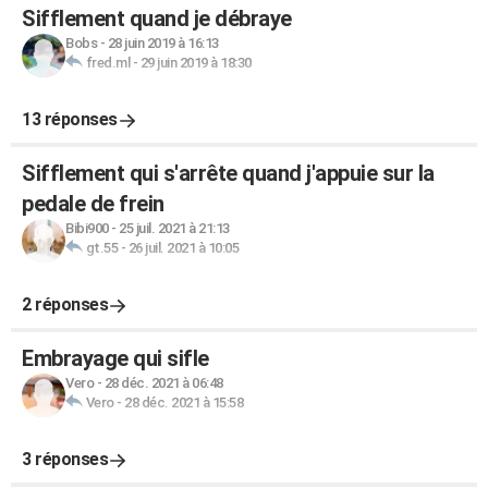
Sifflement quand je débraye
Bobs
-
28 juin 2019 à 16:13
fred.ml
-
29 juin 2019 à 18:30
13 réponses
Sifflement qui s'arrête quand j'appuie sur la
pedale de frein
Bibi900
-
25 juil. 2021 à 21:13
gt.55
-
26 juil. 2021 à 10:05
2 réponses
Embrayage qui sifle
Vero
-
28 déc. 2021 à 06:48
Vero
-
28 déc. 2021 à 15:58
3 réponses