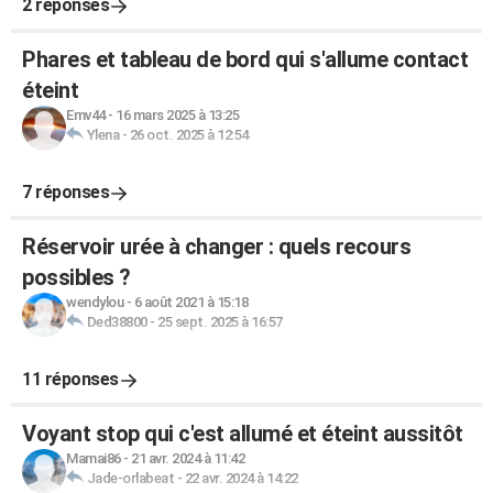
2 réponses
Phares et tableau de bord qui s'allume contact
éteint
Emv44
-
16 mars 2025 à 13:25
Ylena
-
26 oct. 2025 à 12:54
7 réponses
Réservoir urée à changer : quels recours
possibles ?
wendylou
-
6 août 2021 à 15:18
Ded38800
-
25 sept. 2025 à 16:57
11 réponses
Voyant stop qui c'est allumé et éteint aussitôt
Mamai86
-
21 avr. 2024 à 11:42
Jade-orlabeat
-
22 avr. 2024 à 14:22