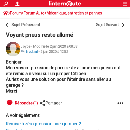
ACTUALITÉS
Forum
Forum Auto
Mécanique, entretien et pannes
Connexion
S'inscrire
Rechercher
Société
Education
Villes
Politique
Faits Divers
Monde
+
SPORT
Sujet Précédent
Sujet Suivant
Football
Cyclisme
Forum
Coupe du monde 2026
Tennis
Rugby
CULTURE
Voyant pneus reste allumé
TNT
Cinéma
Musique
Programme TV
Streaming
Sorties cinéma
+
FINANCE
Joyce
-
Modifié le 2 juin 2020 à 08:53
fred.ml
-
2 juin 2020 à 12:52
Impôts
Immobilier
Banque
Crédit
Retraite
Epargne
Risques naturels par ville
Assurance
AUTO
Bonjour,
Réserver un essai
Berlines
Forum auto
Essais
Citadines
SUV
+
HIGH-TECH
Mon voyant pression de pneu reste allumé mes pneus ont
été remis à niveau sur un jumper Citroën
Meilleur smartphone
Ordinateurs
Guide high-tech
Mobiles
Internet
Jeux vidéo
+
BRICOLAGE
Auriez vous une solution pour l'éteindre sans aller au
garage ?
Aménagement intérieur
Cuisine
Jardinage
+
Forum
Extérieur
Salle de bains
Rangement
WEEK-END
Merci
Escapades
Expositions
Week-end nature
Guides de France
Patrimoine
Musées
+
LIFESTYLE
Répondre (1)
Partager
Bien-être
Mode
+
Art de vivre
Loisirs
Modes de vie
SANTE
A voir également:
Remise à zéro pression pneu jumper 2
Guide de la santé
Médicaments
+
Alimentation
Maladies
Sommeil
VOYAGE