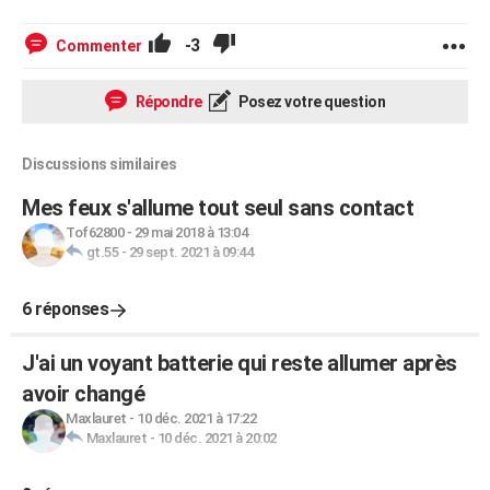
-3
Commenter
Répondre
Posez votre question
Discussions similaires
Mes feux s'allume tout seul sans contact
Tof62800
-
29 mai 2018 à 13:04
gt.55
-
29 sept. 2021 à 09:44
6 réponses
J'ai un voyant batterie qui reste allumer après
avoir changé
Maxlauret
-
10 déc. 2021 à 17:22
Maxlauret
-
10 déc. 2021 à 20:02