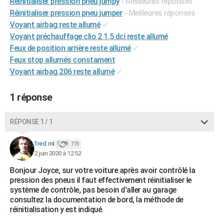
Réinitialiser pression pneu jumpy
- Meilleures réponses
City break
Voyage de noces
Climat
Destinations
Voyage nature
Forum
+
PHOTO
Réinitialiser pression pneu jumper
- Meilleures réponses
Voyant airbag reste allumé
✓
GUIDES D'ACHAT
Voyant préchauffage clio 2 1.5 dci reste allumé
Feux de position arrière reste allumé
✓
BONS PLANS
Feux stop allumés constament
CARTE DE VOEUX
Voyant airbag 206 reste allumé
✓
Carte Bonne année
Carte Pâques
Carte de Noël
Carte Saint-Valentin
Carte d'anniversaire
DICTIONNAIRE
1 réponse
Biographies
Expressions
Dictionnaire
Citations
Proverbes
PROGRAMME TV
RÉPONSE 1 / 1
COPAINS D'AVANT
fred.ml
773
Se connecter
Collèges
Universités
Service militaire
S'inscrire
Lycées
Primaires
Entreprises
Avis de recherche
AVIS DE DÉCÈS
2 juin 2020 à 12:52
Bonjour Joyce, sur votre voiture après avoir contrôlé la
FORUM
pression des pneus il faut effectivement réinitialiser le
Lifestyle
Sport
Television
Cinema
Bricolage
Culture
Auto
Voyage
système de contrôle, pas besoin d'aller au garage
consultez la documentation de bord, la méthode de
réinitialisation y est indiqué.