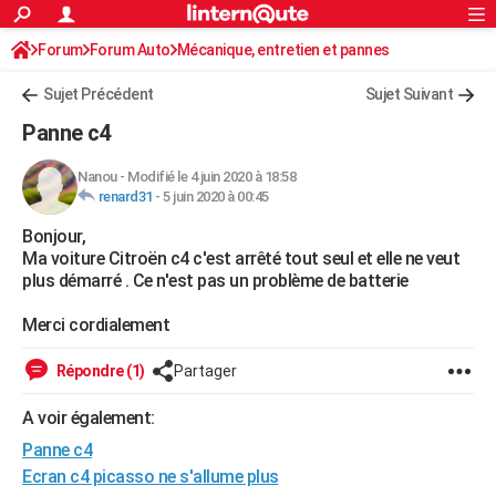
ACTUALITÉS
Forum
Forum Auto
Mécanique, entretien et pannes
Connexion
S'inscrire
Rechercher
Société
Education
Villes
Politique
Faits Divers
Monde
+
SPORT
Sujet Précédent
Sujet Suivant
Football
Cyclisme
Forum
Coupe du monde 2026
Tennis
Rugby
CULTURE
Panne c4
TNT
Cinéma
Musique
Programme TV
Streaming
Sorties cinéma
+
FINANCE
Nanou
-
Modifié le 4 juin 2020 à 18:58
renard31
-
5 juin 2020 à 00:45
Impôts
Immobilier
Banque
Crédit
Retraite
Epargne
Risques naturels par ville
Assurance
AUTO
Bonjour,
Réserver un essai
Berlines
Forum auto
Essais
Citadines
SUV
+
HIGH-TECH
Ma voiture Citroën c4 c'est arrêté tout seul et elle ne veut
plus démarré . Ce n'est pas un problème de batterie
Meilleur smartphone
Ordinateurs
Guide high-tech
Mobiles
Internet
Jeux vidéo
+
BRICOLAGE
Merci cordialement
Aménagement intérieur
Cuisine
Jardinage
+
Forum
Extérieur
Salle de bains
Rangement
WEEK-END
Répondre (1)
Partager
Escapades
Expositions
Week-end nature
Guides de France
Patrimoine
Musées
+
LIFESTYLE
A voir également:
Bien-être
Mode
+
Art de vivre
Loisirs
Modes de vie
SANTE
Panne c4
Guide de la santé
Médicaments
+
Alimentation
Maladies
Sommeil
Ecran c4 picasso ne s'allume plus
VOYAGE