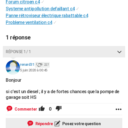
Forum citroen c4
✓
City break
Voyage de noces
Climat
Destinations
Voyage nature
Forum
+
PHOTO
Systeme antipollution defaillant c4
✓
Panne rétroviseur électrique rabattable c4
GUIDES D'ACHAT
Probleme ventilation c4
✓
BONS PLANS
1 réponse
CARTE DE VOEUX
Carte Bonne année
Carte Pâques
Carte de Noël
Carte Saint-Valentin
Carte d'anniversaire
RÉPONSE 1 / 1
DICTIONNAIRE
Biographies
Expressions
Dictionnaire
Citations
Proverbes
renard31
PROGRAMME TV
227
5 juin 2020 à 00:45
COPAINS D'AVANT
Bonjour
Se connecter
Collèges
Universités
Service militaire
S'inscrire
Lycées
Primaires
Entreprises
Avis de recherche
AVIS DE DÉCÈS
si c'est un diesel ; il y a de fortes chances que la pompe de
gavage soit HS
FORUM
0
Commenter
Lifestyle
Sport
Television
Cinema
Bricolage
Culture
Auto
Voyage
Répondre
Posez votre question