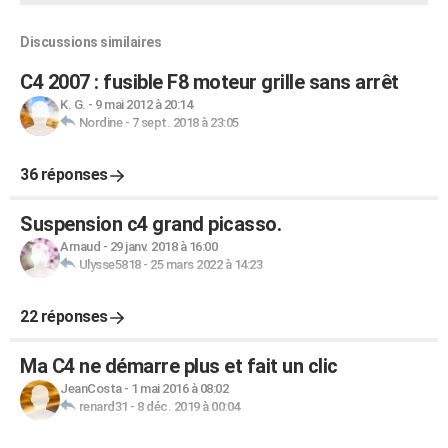
Discussions similaires
C4 2007 : fusible F8 moteur grille sans arrêt
K. G.
-
9 mai 2012 à 20:14
Nordine
-
7 sept. 2018 à 23:05
36 réponses
Suspension c4 grand picasso.
Arnaud
-
29 janv. 2018 à 16:00
Ulysse5818
-
25 mars 2022 à 14:23
22 réponses
Ma C4 ne démarre plus et fait un clic
JeanCosta
-
1 mai 2016 à 08:02
renard31
-
8 déc. 2019 à 00:04