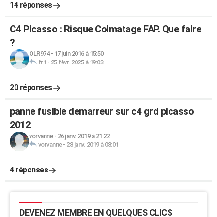
14 réponses
C4 Picasso : Risque Colmatage FAP. Que faire
?
OLR974
-
17 juin 2016 à 15:50
fr1
-
25 févr. 2025 à 19:03
20 réponses
panne fusible demarreur sur c4 grd picasso
2012
vorvanne
-
26 janv. 2019 à 21:22
vorvanne
-
28 janv. 2019 à 08:01
4 réponses
DEVENEZ MEMBRE EN QUELQUES CLICS