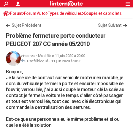
ACTUALITÉS
Forum
Forum Auto
Types de véhicules
Connexion
S'inscrire
Coupés et cabriolets
Rechercher
Société
Education
Villes
Politique
Faits Divers
Monde
+
SPORT
Sujet Précédent
Sujet Suivant
Football
Cyclisme
Forum
Coupe du monde 2026
Tennis
Rugby
CULTURE
Problème fermeture porte conducteur
TNT
Cinéma
Musique
Programme TV
Streaming
Sorties cinéma
+
PEUGEOT 207 CC année 05/2010
FINANCE
Impôts
Immobilier
Banque
Crédit
Retraite
Epargne
Risques naturels par ville
Assurance
AUTO
vincenza
-
Modifié le 11 juin 2020 à 20:00
Profil bloqué -
11 juin 2020 à 20:31
Réserver un essai
Berlines
Forum auto
Essais
Citadines
SUV
+
HIGH-TECH
Bonjour,
Je laisse clé de contact sur véhicule moteur en marche, je
Meilleur smartphone
Ordinateurs
Guide high-tech
Mobiles
Internet
Jeux vidéo
+
BRICOLAGE
sors du véhicule je ferme la porte et ensuite impossible de
l'ouvrir, verrouillée, j'ai aussi coupé le moteur clé laissée au
Aménagement intérieur
Cuisine
Jardinage
+
Forum
Extérieur
Salle de bains
Rangement
WEEK-END
contact je ferme la voiture le temps d'aller côté passager
et tout est verrouillée, tout ceci avec clé électronique qui
Escapades
Expositions
Week-end nature
Guides de France
Patrimoine
Musées
+
LIFESTYLE
commande la centralisation des serrures.
Bien-être
Mode
+
Art de vivre
Loisirs
Modes de vie
SANTE
Est-ce que une personne a eu le même problème et si oui
quelle a été la solution.
Guide de la santé
Médicaments
+
Alimentation
Maladies
Sommeil
VOYAGE