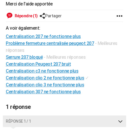
Merci de l'aide apportée
City break
Voyage de noces
Climat
Destinations
Voyage nature
Forum
+
PHOTO
Répondre (1)
Partager
GUIDES D'ACHAT
A voir également:
BONS PLANS
Centralisation 207 ne fonctionne plus
CARTE DE VOEUX
Problème fermeture centralisée peugeot 207
- Meilleures
réponses
Carte Bonne année
Carte Pâques
Carte de Noël
Carte Saint-Valentin
Carte d'anniversaire
DICTIONNAIRE
Serrure 207 bloqué
- Meilleures réponses
Centralisation Peugeot 207 bruit
Biographies
Expressions
Dictionnaire
Citations
Proverbes
PROGRAMME TV
Centralisation c3 ne fonctionne plus
COPAINS D'AVANT
Centralisation clio 2 ne fonctionne plus
✓
Centralisation clio 3 ne fonctionne plus
Se connecter
Collèges
Universités
Service militaire
S'inscrire
Lycées
Primaires
Entreprises
Avis de recherche
AVIS DE DÉCÈS
Centralisation 307 ne fonctionne plus
FORUM
1 réponse
Lifestyle
Sport
Television
Cinema
Bricolage
Culture
Auto
Voyage
RÉPONSE 1 / 1