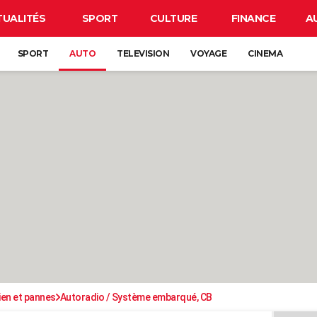
TUALITÉS
SPORT
CULTURE
FINANCE
A
SPORT
AUTO
TELEVISION
VOYAGE
CINEMA
ien et pannes
Autoradio / Système embarqué, CB