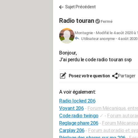
Sujet Précédent
Radio touran
Fermé
Montagnie
-
Modifié le 4 août 2020 à 
Utilisateur anonyme -
4 août 2020 
Bonjour,
J’ai perdu le code radio touran svp
Posez votre question
Partager
A voir également:
Radio locked 206
Voyant 206
-
Forum Mécanique, entre
Code radio twingo
✓
-
Forum autora
Reglage phare 206
-
Forum Mécanique,
Carplay 206
-
Forum autoradio et sy
Réglage des phares sur ma 206
-
For