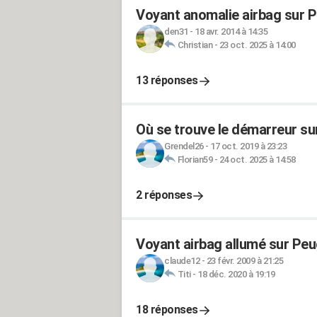
Voyant anomalie airbag sur 
den31
-
18 avr. 2014 à 14:35
Christian
-
23 oct. 2025 à 14:00
13 réponses
Où se trouve le démarreur su
Grendel26
-
17 oct. 2019 à 23:23
Florian59
-
24 oct. 2025 à 14:58
2 réponses
Voyant airbag allumé sur Peug
claude12
-
23 févr. 2009 à 21:25
Titi
-
18 déc. 2020 à 19:19
18 réponses