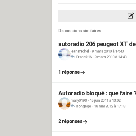
Discussions similaires
autoradio 206 peugeot XT de
jean michel
-
9 mars 2010 à 14:43
Franck16
-
9 mars 2010 à 14:43
1 réponse
Autoradio bloqué : que faire 
mary0190
-
15 juin 2011 à 13:02
irongege
-
18 mai 2012 à 17:18
2 réponses