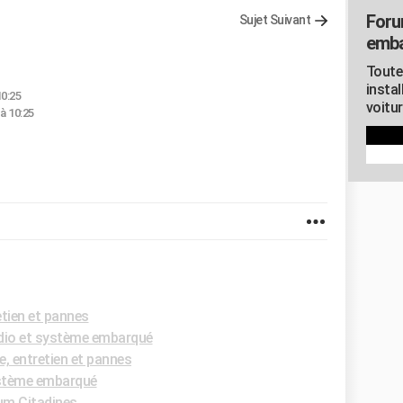
Foru
Sujet Suivant
emb
Toute
instal
10:25
voitu
à 10:25
tien et pannes
dio et système embarqué
 entretien et pannes
stème embarqué
um Citadines